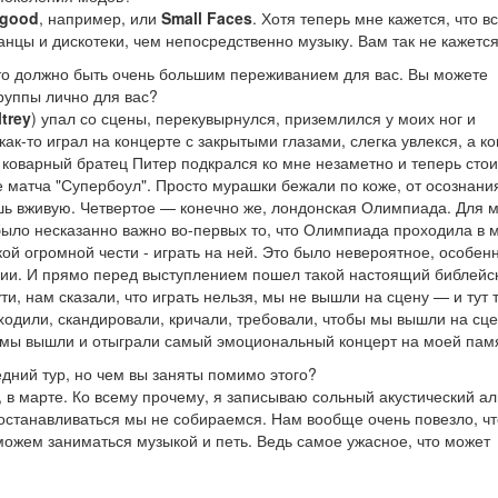
lgood
, например, или
Small Faces
. Хотя теперь мне кажется, что в
анцы и дискотеки, чем непосредственно музыку. Вам так не кажетс
то должно быть очень большим переживанием для вас. Вы можете
руппы лично для вас?
trey
) упал со сцены, перекувырнулся, приземлился у моих ног и
ак-то играл на концерте с закрытыми глазами, слегка увлекся, а ко
 коварный братец Питер подкрался ко мне незаметно и теперь стои
 матча "Супербоул". Просто мурашки бежали по коже, от осознания
ешь вживую. Четвертое — конечно же, лондонская Олимпиада. Для м
 было несказанно важно во-первых то, что Олимпиада проходила в 
кой огромной чести - играть на ней. Это было невероятное, особен
алии. И прямо перед выступлением пошел такой настоящий библейс
ти, нам сказали, что играть нельзя, мы не вышли на сцену — и тут 
ходили, скандировали, кричали, требовали, чтобы мы вышли на сце
о: мы вышли и отыграли самый эмоциональный концерт на моей пам
едний тур, но чем вы заняты помимо этого?
, в марте. Ко всему прочему, я записываю сольный акустический ал
останавливаться мы не собираемся. Нам вообще очень повезло, чт
можем заниматься музыкой и петь. Ведь самое ужасное, что может