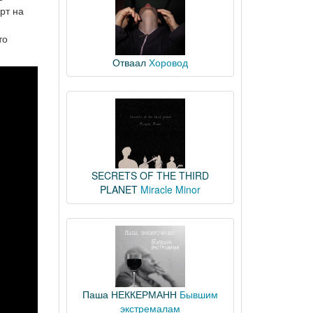
рт на
то
Отваал
Хоровод
SECRETS OF THE THIRD
PLANET
Miracle Minor
Паша НЕККЕРМАНН
Бывшим
экстремалам