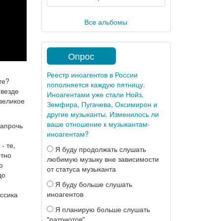
Все альбомы
Опрос
Реестр иноагентов в России
те?
пополняется каждую пятницу.
 везде
Иноагентами уже стали Нойз,
 великое
Земфира, Пугачева, Оксимирон и
другие музыканты. Изменилось ли
ваше отношение к музыкантам-
напрочь
иноагентам?
- те,
Я буду продолжать слушать
отно
любимую музыку вне зависимости
ю
от статуса музыканта
до
Я буду больше слушать
иноагентов
ассика
Я планирую больше слушать
"патриотов"