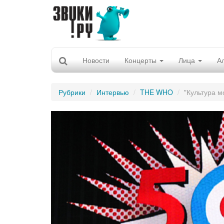
Новости
Концерты
Лица
А
Рубрики
Интервью
THE WHO
"Культура м