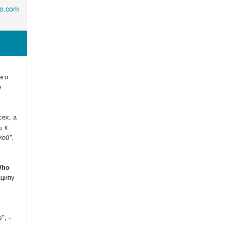
o.com
его
е
сех, а
ь к
кой"
.
Who
-
нципу
", -