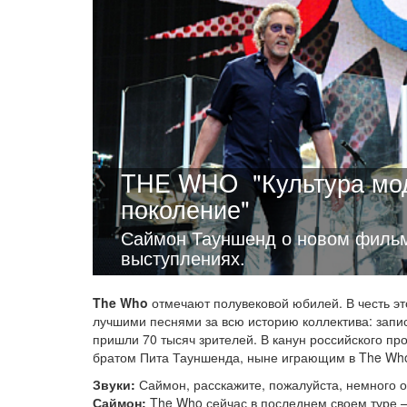
THE WHO
"Культура мо
поколение"
Саймон Тауншенд о новом фильм
выступлениях.
The Who
отмечают полувековой юбилей. В честь эт
лучшими песнями за всю историю коллектива: запи
пришли 70 тысяч зрителей. В канун российского п
братом Пита Тауншенда, ныне играющим в The Wh
Звуки:
Саймон, расскажите, пожалуйста, немного о
Саймон:
The Who сейчас в последнем своем туре —