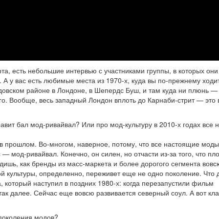
та, есть небольшие интервью с участниками группы, в которых они
. А у вас есть любимые места из 1970-х, куда вы по-прежнему ходи
одовском районе в Лондоне, в Шепердс Буш, и там куда ни плюнь —
его. Вообще, весь западный Лондон вплоть до Карнаби-стрит — это
равит бал мод-ривайвал? Или про мод-культуру в 2010-х годах все 
в прошлом. Во-многом, наверное, потому, что все настоящие моды 
 — мод-ривайвал. Конечно, он силен, но отчасти из-за того, что пл
идишь, как бренды из масс-маркета и более дорогого сегмента вовс
ой культуры, определенно, переживет еще не одно поколение. Что 
, который наступил в поздних 1980-х: когда перезапустили фильм
 так далее. Сейчас еще вовсю развивается северный соул. А вот кл
 поколения модов?