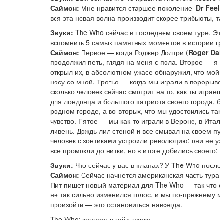
Саймон:
Мне нравится старшее поколение:
Dr Fee
вся эта новая волна производит скорее трибьюты, т
Звуки:
The Who сейчас в последнем своем туре. Э
вспомнить 5 самых памятных моментов в истории г
Саймон:
Первое — когда Роджер Долтри (
Roger Dal
продолжил петь, глядя на меня с пола. Второе — я к
открыл их, в абсолютном ужасе обнаружил, что мой
носу со мной. Третье — когда мы играли в перерыве
сколько человек сейчас смотрит на то, как ты игра
для лондонца и большого патриота своего города,
родном городе, а во-вторых, что мы удостоились та
чувство. Пятое — мы как-то играли в Вероне, в Ит
ливень. Дождь лил стеной и все смывал на своем пу
человек с зонтиками устроили революцию: они не у
все промокли до нитки, но в итоге добились своег
Звуки:
Что сейчас у вас в планах? У The Who посл
Саймон:
Сейчас начнется американская часть тура
Пит пишет новый материал для The Who — так что 
не так сильно изменился голос, и мы по-прежнему 
произойти — это остановиться навсегда.
The Who: концерт в гайд-парке