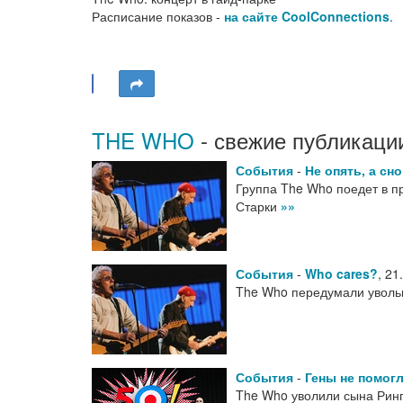
Расписание показов -
на сайте CoolConnections
.
THE WHO
- свежие публикаци
События
-
Не опять, а сн
Группа The Who поедет в п
Старки
»»
События
-
Who cares?
,
21
The Who передумали уволь
События
-
Гены не помог
The Who уволили сына Рин