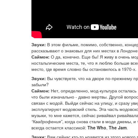
Звуки:
В этом фильме, помимо, собственно, концер
рассказывают о знаковых для них местах в Лондоне
Саймон:
О да, конечно. Еще бы! Я живу в очень м
ностальгические места, те, что я люблю больше вс
место, где время словно бы остановилось в 1970-х.
Звуки:
Вы чувствуете, что на дворе по-прежнему п
забыли?
Саймон:
Нет, определенно, мод-культура осталась 
что были изначально - давно мертвы. Другой вопрос
связан с модой. Выйди сейчас на улицу, и сразу ув
эксплуатируют модовский стиль. Эта часть модовск
музыки, то мне кажется, сейчас ривайвал ривайвала
“Квадрофения”
, когда снова стали в моде джемы, и
всегда остается классикой:
The Who
,
The Jam
.
Звуки:
Вам сейчас кто-то нравится из этого нового