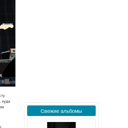
х
сту
 куда
им
Свежие альбомы
е