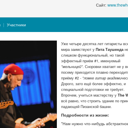
Сайт:
www.thewh
и
Участники
Уже четыре десятка лет гитаристы вс
мира заимствуют у
Пита Таушенда
н
слишком функциональный, но такой
эффектный приём #1, именуемый
"мельницей"
. Сноровки хватает не у в
посему приходится плавно переходит
приёму #2 -
"ломке гитар академичес
Дорого, зато ещё более эффектно, и
специальной подготовки не требует.
Впрочем, учиться мастерству у
The 
всё равно, что строить здание по при
падающей Пизанской башни.
Подробности из жизни:
"Нам нужно что-нибудь абстрактное