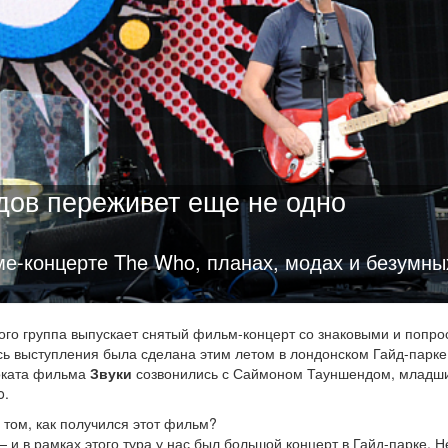
дов переживет еще не одно
е-концерте The Who, планах, модах и безумны
ого группа выпускает снятый фильм-концерт со знаковыми и попро
сь выступления была сделана этим летом в лондонском Гайд-парке,
роката фильма
Звуки
созвонились с Саймоном Тауншендом, младш
o.
 том, как получился этот фильм?
 и в рамках этого тура у нас был большой концерт в Гайд-парке. Н