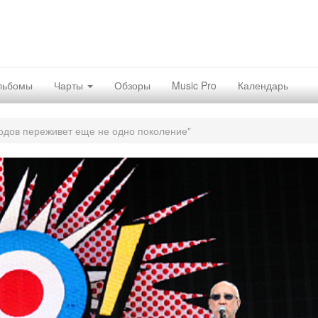
льбомы
Чарты
Обзоры
Music Pro
Календарь
одов переживет еще не одно поколение"