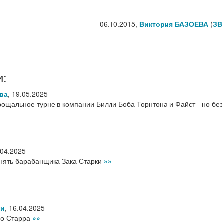
06.10.2015,
Виктория БАЗОЕВА
(
ЗВ
и:
ова
,
19.05.2025
рощальное турне в компании Билли Боба Торнтона и Файст - но без
.04.2025
нять барабанщика Зака Старки
»»
ли
,
16.04.2025
го Старра
»»