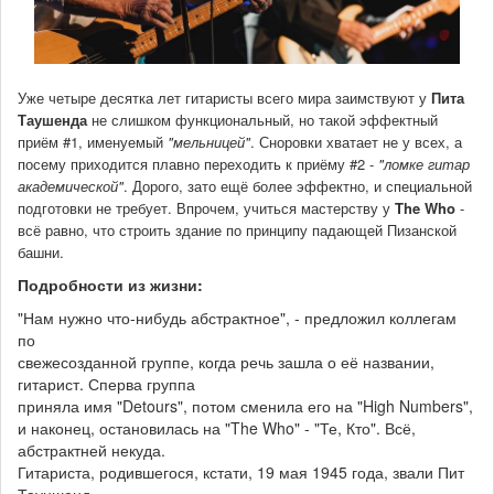
Уже четыре десятка лет гитаристы всего мира заимствуют у
Пита
Таушенда
не слишком функциональный, но такой эффектный
приём #1, именуемый
"мельницей"
. Сноровки хватает не у всех, а
посему приходится плавно переходить к приёму #2 -
"ломке гитар
академической"
. Дорого, зато ещё более эффектно, и специальной
подготовки не требует. Впрочем, учиться мастерству у
The Who
-
всё равно, что строить здание по принципу падающей Пизанской
башни.
Подробности из жизни:
"Нам нужно что-нибудь абстрактное", - предложил коллегам
по
свежесозданной группе, когда речь зашла о её названии,
гитарист. Сперва группа
приняла имя "Detours", потом сменила его на "High Numbers",
и наконец, остановилась на "The Who" - "Те, Кто". Всё,
абстрактней некуда.
Гитариста, родившегося, кстати, 19 мая 1945 года, звали Пит
Тауншенд.