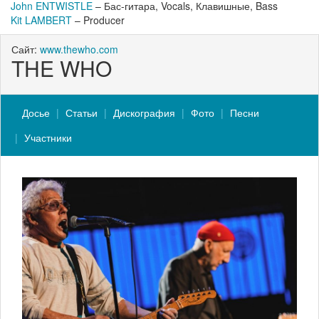
John ENTWISTLE
– Бас-гитара, Vocals, Клавишные, Bass
Kit LAMBERT
– Producer
Сайт:
www.thewho.com
THE WHO
Досье
Статьи
Дискография
Фото
Песни
Участники