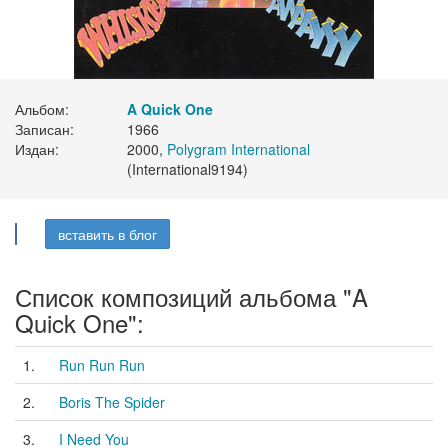
Альбом:
A Quick One
Записан:
1966
Издан:
2000,
Polygram International
(International9194)
вставить в блог
Список композиций альбома "A
Quick One":
1.
Run Run Run
2.
Boris The Spider
3.
I Need You