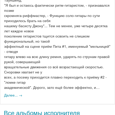
"Я был и остаюсь фактически ритм-гитаристом, - признавался
позже
скромняга-риффмастер, - Функцию соло-гитары по сути
приходилось брать на себя
нашему басисту Джону"... Тем не менее, уже четыре десятка
лет каждое новое
поколение гитаристов тщится освоить не слишком
функциональный, но такой
эффектный на сцене приём Пита #1, именуемый "мельницей"
- отводя
гитару влево на всю длину ремня, ударять по струнам правой
рукой, совершающей
вращательные движения со всё возрастающей скоростью.
Сноровки хватает не у
всех, а посему приходится плавно переходить к приёму #2 -
"ломке гитар
академической". Дорого, зато ещё более эффектно, и…
Далее... →
Все альбомы исполнителя