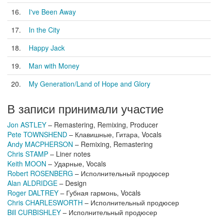
16.
I've Been Away
17.
In the City
18.
Happy Jack
19.
Man with Money
20.
My Generation/Land of Hope and Glory
В записи принимали участие
Jon ASTLEY
– Remastering, Remixing, Producer
Pete TOWNSHEND
– Клавишные, Гитара, Vocals
Andy MACPHERSON
– Remixing, Remastering
Chris STAMP
– Liner notes
Keith MOON
– Ударные, Vocals
Robert ROSENBERG
– Исполнительный продюсер
Alan ALDRIDGE
– Design
Roger DALTREY
– Губная гармонь, Vocals
Chris CHARLESWORTH
– Исполнительный продюсер
Bill CURBISHLEY
– Исполнительный продюсер