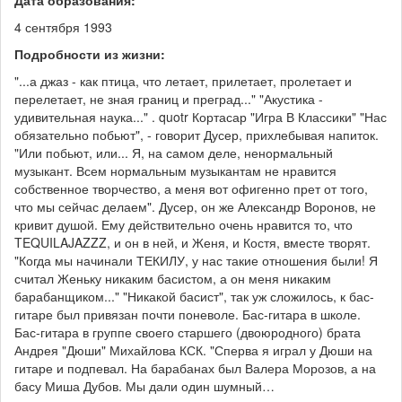
4 сентября 1993
Подробности из жизни:
"...а джаз - как птица, что летает, прилетает, пролетает и
перелетает, не зная границ и преград..." "Акустика -
удивительная наука..." . quotr Кортасар "Игра В Классики" "Нас
обязательно побьют", - говорит Дусер, прихлебывая напиток.
"Или побьют, или... Я, на самом деле, ненормальный
музыкант. Всем нормальным музыкантам не нравится
собственное творчество, а меня вот офигенно прет от того,
что мы сейчас делаем". Дусер, он же Александр Воронов, не
кривит душой. Ему действительно очень нравится то, что
TEQUILAJAZZZ, и он в ней, и Женя, и Костя, вместе творят.
"Когда мы начинали ТЕКИЛУ, у нас такие отношения были! Я
считал Женьку никаким басистом, а он меня никаким
барабанщиком..." "Никакой басист", так уж сложилось, к бас-
гитаре был привязан почти поневоле. Бас-гитара в школе.
Бас-гитара в группе своего старшего (двоюродного) брата
Андрея "Дюши" Михайлова КСК. "Сперва я играл у Дюши на
гитаре и подпевал. На барабанах был Валера Морозов, а на
басу Миша Дубов. Мы дали один шумный…