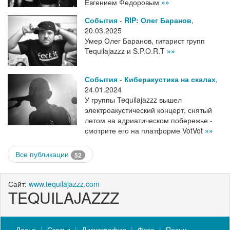
Евгением Федоровым
»»
События
-
RIP: Олег Баранов
,
20.03.2025
Умер Олег Баранов, гитарист групп
Tequilajazzz и S.P.O.R.T
»»
События
-
Киберакустика на скалах
,
24.01.2024
У группы Tequilajazzz вышел
электроакустический концерт, снятый
летом на адриатическом побережье -
смотрите его на платформе VotVot
»»
Все публикации
52
Сайт:
www.tequilajazzz.com
TEQUILAJAZZZ
Досье
Статьи
Дискография
Фото
Песни