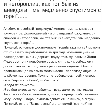
и нетороплив, как тот бык из
анекдота: "мы медленно спустимся с
горы"......
Альбом, способный "подвинуть" многих номинальных рок-
конкурентов. Долгожданный - и оправдавший ожидания, он
спокоен и нетороплив, как тот бык из анекдота: "мы медленно
спустимся с горы"...
Пожалуй, основным достижением
Tequilajazzz
на сей момент
стоит назвать выработанное за три года молчания умение
распределять силы и держать паузу: там, где раньше
Женя
Федоров
почти неизбежно срывался на крик, сейчас ему
достаточно лишь по-другому расставить акценты. Опыт и
проистекающая из опыта меланхолия - преобладающие на
альбоме настроения. Группе потребовалось пройти сквозь
свои "вертикали боли", чтобы спеть:
И вора не поймать,
И со дна алмазов не поднять
, - ведь даже группы класса
Текилы неизбежно понимают, что есть предел собственному
могуществу, и пора начинать двигаться не вширь, а вглубь.
Пожалуй, оттого "Выше осени" и стал самой "светлой" на