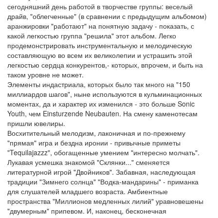
сегодняшний день работой в творчестве группы: веселый
драйв, "облегченные" (в сравнении с предыдущим альбомом)
аранжировки "работают" на понятную задачу - показать, с
какой легкостью группа "решила" этот альбом. Легко
продемонстрировать инструментальную и мелодическую
составляющую во всем их великолепии и устрашить этой
легкостью сердца конкурентов,- которых, впрочем, и быть на
таком уровне не может.
Элементы индастриала, которых было так много на "150
миллиардов шагов", ныне используются в кульминационных
моментах, да и характер их изменился - это больше Sonic
Youth, чем Einsturzende Neubauten. На смену каменотесам
пришли ювелиры.
Восхитительный мелодизм, лаконичная и по-прежнему
"прямая" игра и бездна иронии - привычные приметы
"Tequilajazzz", обогащенные умением "интересно молчать".
Лукавая усмешка знакомой "Склянки..." сменяется
литературной игрой "Двойников". Забавная, наследующая
традиции "Зимнего солнца" "Водка-мандарины" - приманка
для слушателей младшего возраста. Амбиентные
пространства "Миллионов медленных лилий" уравновешены
"двумерным" припевом. И, наконец, бесконечная