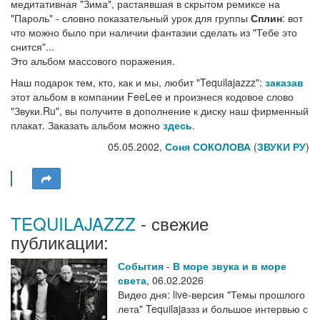
медитативная "Зима", растаявшая в скрытом ремиксе на
"Пароль" - словно показательный урок для группы
Сплин
: вот
что можно было при наличии фантазии сделать из "Тебе это
снится"...
Это альбом массового поражения.
Наш подарок тем, кто, как и мы, любит "Tequilajazzz":
заказав
этот альбом в компании FeeLee и произнеся кодовое слово
"Звуки.Ru", вы получите в дополнение к диску наш фирменный
плакат. Заказать альбом можно
здесь
.
05.05.2002,
Соня СОКОЛОВА
(
ЗВУКИ РУ
)
TEQUILAJAZZZ
- свежие
публикации:
События
-
В море звука и в море
света
,
06.02.2026
Видео дня: live-версия "Темы прошлого
лета" Tequilajaззз и большое интервью с