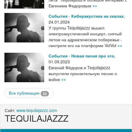
Евгением Федоровым
»»
События
-
Киберакустика на скалах
,
24.01.2024
У группы Tequilajazzz вышел
электроакустический концерт, снятый
летом на адриатическом побережье -
смотрите его на платформе VotVot
»»
События
-
Новая песня про это
,
01.09.2023
Евгений Фёдоров и Tequilajazzz
выпустили пронзительную песню о
войне
»»
Все публикации
52
Сайт:
www.tequilajazzz.com
TEQUILAJAZZZ