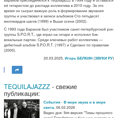
Баранов присоединился к Tequilajazzz в 1999 году и оставался
её гитаристом до распада коллектива в 2010 году. За это
время он сыграл важную роль в формировании звучания
группы и участвовал в записи альбомов Сто пятьдесят
миллиардов шагов (1999) и Выше осени (2002).
C 1993 года Баранов был участником санкт-петербургской рок-
группы S.P.O.R.T., где играл на гитаре и исполнял бэк-
вокальные партии. Среди ключевых работ коллектива —
дебютный альбом S.P.O.R.T. (1997) и Сделано по правилам
(2000).
20.03.2025,
Игорь БЕЛКИН
(
ЗВУКИ РУ
)
TEQUILAJAZZZ
- свежие
публикации:
События
-
В море звука и в море
света
,
06.02.2026
Видео дня: live-версия "Темы прошлого
лета" Tequilajaззз и большое интервью с