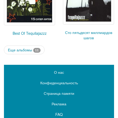
Сто пятьдесят миллиардов
Best Of Tequilajazzz
шагов
Еще альбомы
11
О нас
Конфиденциальность
Страница памяти
Реклама
FAQ