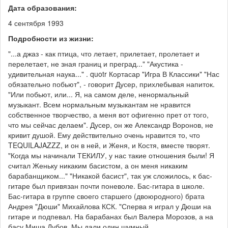
Дата образования:
4 сентября 1993
Подробности из жизни:
"...а джаз - как птица, что летает, прилетает, пролетает и
перелетает, не зная границ и преград..." "Акустика -
удивительная наука..." . quotr Кортасар "Игра В Классики" "Нас
обязательно побьют", - говорит Дусер, прихлебывая напиток.
"Или побьют, или... Я, на самом деле, ненормальный
музыкант. Всем нормальным музыкантам не нравится
собственное творчество, а меня вот офигенно прет от того,
что мы сейчас делаем". Дусер, он же Александр Воронов, не
кривит душой. Ему действительно очень нравится то, что
TEQUILAJAZZZ, и он в ней, и Женя, и Костя, вместе творят.
"Когда мы начинали ТЕКИЛУ, у нас такие отношения были! Я
считал Женьку никаким басистом, а он меня никаким
барабанщиком..." "Никакой басист", так уж сложилось, к бас-
гитаре был привязан почти поневоле. Бас-гитара в школе.
Бас-гитара в группе своего старшего (двоюродного) брата
Андрея "Дюши" Михайлова КСК. "Сперва я играл у Дюши на
гитаре и подпевал. На барабанах был Валера Морозов, а на
басу Миша Дубов. Мы дали один шумный…