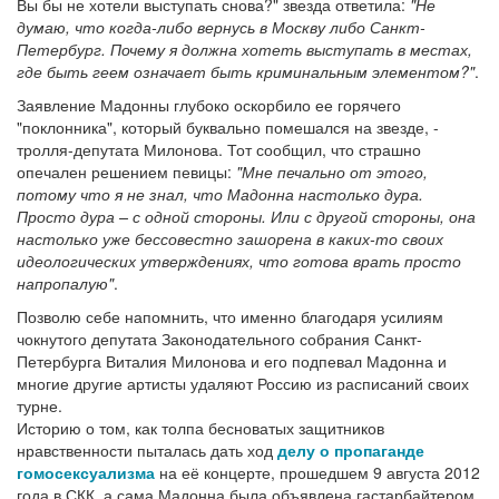
Вы бы не хотели выступать снова?" звезда ответила:
"Не
думаю, что когда-либо вернусь в Москву либо Санкт-
Петербург. Почему я должна хотеть выступать в местах,
где быть геем означает быть криминальным элементом?"
.
Заявление Мадонны глубоко оскорбило ее горячего
"поклонника", который буквально помешался на звезде, -
тролля-депутата Милонова. Тот сообщил, что страшно
опечален решением певицы:
"Мне печально от этого,
потому что я не знал, что Мадонна настолько дура.
Просто дура – с одной стороны. Или с другой стороны, она
настолько уже бессовестно зашорена в каких-то своих
идеологических утверждениях, что готова врать просто
напропалую"
.
Позволю себе напомнить, что именно благодаря усилиям
чокнутого депутата Законодательного собрания Санкт-
Петербурга Виталия Милонова и его подпевал Мадонна и
многие другие артисты удаляют Россию из расписаний своих
турне.
Историю о том, как толпа бесноватых защитников
нравственности пыталась дать ход
делу о пропаганде
гомосексуализма
на её концерте, прошедшем 9 августа 2012
года в СКК, а сама Мадонна была объявлена гастарбайтером,