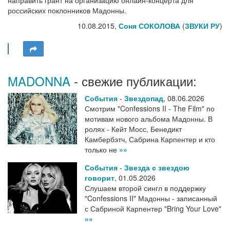
направить грант на организацию онлайн-концерта для
российских поклонников Мадонны.
10.08.2015,
Соня СОКОЛОВА
(
ЗВУКИ РУ
)
MADONNA
- свежие публикации:
События
-
Звездопад
,
08.06.2026
Смотрим "Confessions II - The Film" по
мотивам нового альбома Мадонны. В
ролях - Кейт Мосс, Бенедикт
Камбербэтч, Сабрина Карпентер и кто
только не
»»
События
-
Звезда с звездою
говорит
,
01.05.2026
Слушаем второй сингл в поддержку
"Confessions II" Мадонны - записанный
с Сабриной Карпентер "Bring Your Love"
»»