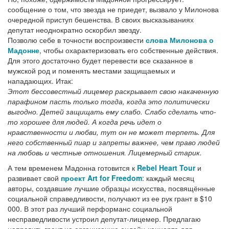
сообщение о том, что звезда не приедет, вызвало у Милонова
очередной приступ бешенства. В своих высказываниях
депутат неоднократно оскорбил звезду.
Позволю себе в точности воспроизвести
слова Милонова о
Мадонне
, чтобы охарактеризовать его собственные действия.
Для этого достаточно будет перевести все сказанное в
мужской род и поменять местами защищаемых и
нападающих. Итак:
Этот бессовестный лицемер раскрывает свою накаченную
парафином пасть только тогда, когда это политически
выгодно. Детей защищать ему слабо. Слабо сделать что-
то хорошее для людей. А когда речь идет о
нравственности и любви, тут он не может терпеть. Для
него собственный пиар и запреты важнее, чем право людей
на любовь и честные отношения. Лицемерный старик.
А тем временем Мадонна готовится к
Rebel Heart Tour
и
развивает свой
проект
Art for Freedom
: каждый месяц
авторы, создавшие лучшие образцы искусства, посвящённые
социальной справедливости, получают из ее рук грант в $10
000. В этот раз лучший перформанс социальной
несправедливости устроил депутат-лицемер. Предлагаю