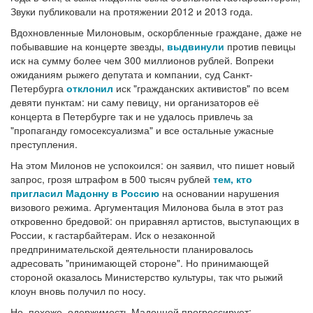
Звуки публиковали на протяжении 2012 и 2013 года.
Вдохновленные Милоновым, оскорбленные граждане, даже не
побывавшие на концерте звезды,
выдвинули
против певицы
иск на сумму более чем 300 миллионов рублей. Вопреки
ожиданиям рыжего депутата и компании, суд Санкт-
Петербурга
отклонил
иск "гражданских активистов" по всем
девяти пунктам: ни саму певицу, ни организаторов её
концерта в Петербурге так и не удалось привлечь за
"пропаганду гомосексуализма" и все остальные ужасные
преступления.
На этом Милонов не успокоился: он заявил, что пишет новый
запрос, грозя штрафом в 500 тысяч рублей
тем, кто
пригласил Мадонну в Россию
на основании нарушения
визового режима. Аргументация Милонова была в этот раз
откровенно бредовой: он приравнял артистов, выступающих в
России, к гастарбайтерам. Иск о незаконной
предпринимательской деятельности планировалось
адресовать "принимающей стороне". Но принимающей
стороной оказалось Министерство культуры, так что рыжий
клоун вновь получил по носу.
Но, похоже, одержимость Мадонной прогрессирует: