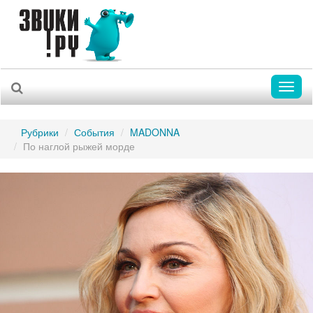
Toggl
naviga
Рубрики
События
MADONNA
По наглой рыжей морде