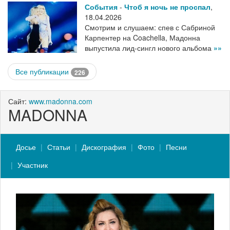
События
-
Чтоб я ночь не проспал
,
18.04.2026
Смотрим и слушаем: спев с Сабриной
Карпентер на Coachella, Мадонна
выпустила лид-сингл нового альбома
»»
Все публикации
226
Сайт:
www.madonna.com
MADONNA
Досье
Статьи
Дискография
Фото
Песни
Участник