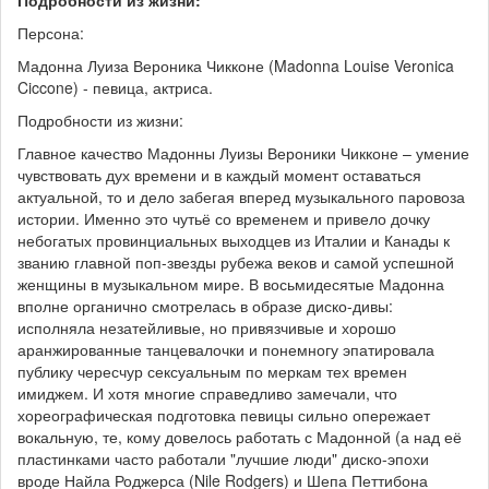
Персона:
Мадонна Луиза Вероника Чикконе (Madonna Louise Veronica
Ciccone) - певица, актриса.
Подробности из жизни:
Главное качество Мадонны Луизы Вероники Чикконе – умение
чувствовать дух времени и в каждый момент оставаться
актуальной, то и дело забегая вперед музыкального паровоза
истории. Именно это чутьё со временем и привело дочку
небогатых провинциальных выходцев из Италии и Канады к
званию главной поп-звезды рубежа веков и самой успешной
женщины в музыкальном мире. В восьмидесятые Мадонна
вполне органично смотрелась в образе диско-дивы:
исполняла незатейливые, но привязчивые и хорошо
аранжированные танцевалочки и понемногу эпатировала
публику чересчур сексуальным по меркам тех времен
имиджем. И хотя многие справедливо замечали, что
хореографическая подготовка певицы сильно опережает
вокальную, те, кому довелось работать с Мадонной (а над её
пластинками часто работали "лучшие люди" диско-эпохи
вроде Найла Роджерса (Nile Rodgers) и Шепа Петтибона