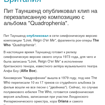
Пит Тауншенд опубликовал клип на
перезаписанную композицию с
альбома "Quadrophenia".
Пит Тауншенд
опубликовал
в сети симфоническую версию
композиции
"Love, Reign O'er Me"
, фрагмента рок-оперы
The
Who
"Quadrophenia"
.
В настоящее время Тауншенд готовит к релизу
симфоническую версию своего опуса 1973 года, для чего и
была записана "Love, Reign O'er Me" в исполнении
британского тенора, известного актёра музыкального театра
Алфи Боу (
Alfie Boe
).
Киноверсия "Квадрофении" вышла в 1979 году, под нее The
Who переписали 10 из 17 треков со студийного альбома (в
фильм вошли не все песни с "двойника"). Сейчас, по случаю
полувекового юбилея The Who, готовится симфоническая
версия альбома, записанная при участии Лондонского
Филармонического оркестра, хора
Oriana
и самого