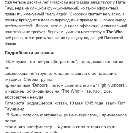
Уже четыре десятка лет гитаристы всего мира заимствуют у
Пита
Таушенда
не слишком функциональный, но такой эффектный
приём #1, именуемый
"мельницей"
. Сноровки хватает не у всех, а
посему приходится плавно переходить к приёму #2 -
"ломке гитар
академической"
. Дорого, зато ещё более эффектно, и специальной
подготовки не требует. Впрочем, учиться мастерству у
The Who
-
всё равно, что строить здание по принципу падающей Пизанской
башни.
Подробности из жизни:
"Нам нужно что-нибудь абстрактное", - предложил коллегам
по
свежесозданной группе, когда речь зашла о её названии,
гитарист. Сперва группа
приняла имя "Detours", потом сменила его на "High Numbers",
и наконец, остановилась на "The Who" - "Те, Кто". Всё,
абстрактней некуда.
Гитариста, родившегося, кстати, 19 мая 1945 года, звали Пит
Тауншенд.
"Я был и остаюсь фактически ритм-гитаристом, - признавался
позже
скромняга-риффмастер, - Функцию соло-гитары по сути
приходилось брать на себя