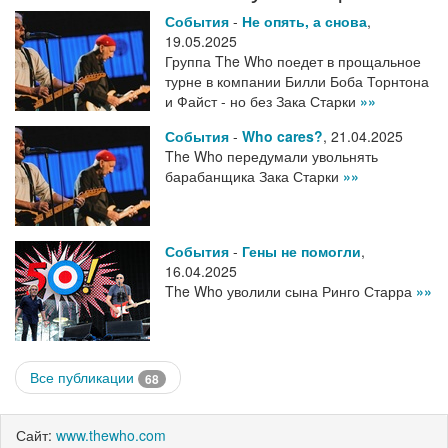
События
-
Не опять, а снова
,
19.05.2025
Группа The Who поедет в прощальное
турне в компании Билли Боба Торнтона
и Файст - но без Зака Старки
»»
События
-
Who cares?
,
21.04.2025
The Who передумали увольнять
барабанщика Зака Старки
»»
События
-
Гены не помогли
,
16.04.2025
The Who уволили сына Ринго Старра
»»
Все публикации
68
Сайт:
www.thewho.com