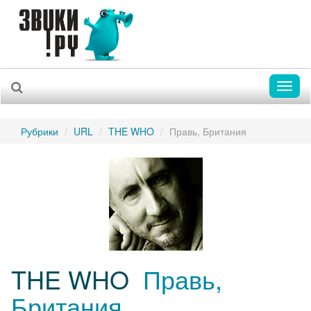
Toggl
naviga
Рубрики
URL
THE WHO
Правь, Британия
THE WHO
Правь,
Британия