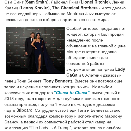
Сэм Смит (
Sam Smith
), Лайонел Ричи (
Lionel Ritchie
), Ленни
Кравиц (
Lenny Kravitz
),
The Chemical Brothers
- и это далеко
не все хедлайнеры - обычно на Montreux Jazz выступают
несколько десятков отборных артистов со всего мира.
Особый интерес представляет
концерт, который был продан
немедленно после
объявления: на главной сцене
Монтре выступят недавно
объединившиеся для
совместной работы
экстремальная поп-дива
Lady
GaGa
и 88-летний джазовый
певец Тони Беннет (
Tony Bennett
). Вместе они потрясающе
тепло и искренне исполняют evergeen-хиты. Их альбом
классических стандартов
"Cheek to Cheek"
, выпущенный в
2013 году, стал открытием для публики и снискал отменные
отзывы критиков, получив 1 место в ежегодном джазовом
чарте Billboard. Сотрудничество Леди Гаги и Беннетта стало
возможным благодаря композитору и исполнителю Мариону
Эвансу, а первой их совместной работой стал кавер на
композицию “The Lady Is A Tramp”, которая вошла в альбом