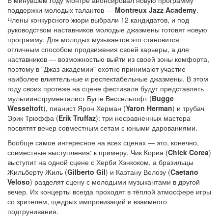
поддержки молодых талантов —
Montreux Jazz Academy
.
Члены конкурсного жюри выбрали 12 кандидатов, и под
руководством наставников молодые джазмены готовят новую
программу. Для молодых музыкантов это становится
отличным способом продвижения своей карьеры, а для
наставников — возможностью выйти из своей зоны комфорта,
поэтому в "Джаз-академии" охотно принимают участие
наиболее влиятельные и респектабельные джазмены. В этом
году своих протеже на сцене фестиваля будут представлять
мультиинструменталист Бугге Вессельтофт (
Bugge
Wesseltoft
), пианист Ярон Херман (
Yaron Herman
) и трубач
Эрик Трюффа (
Erik Truffaz
): три несравненных мастера
посвятят вечер совместным сетам с юными дарованиями.
Вообще самое интересное на всех сценах — это, конечно,
совместные выступления: к примеру, Чик Кориа (
Chick Corea
)
выступит на одной сцене с Херби Хэнкоком, а бразильцы
Жильберту Жиль (
Gilberto Gil
) и Каэтану Велозу (
Caetano
Veloso
) разделят сцену с молодыми музыкантами в другой
вечер. Их концерты всегда проходят в тёплой атмосфере игры
со зрителем, щедрых импровизаций и взаимного
подтрунивания.