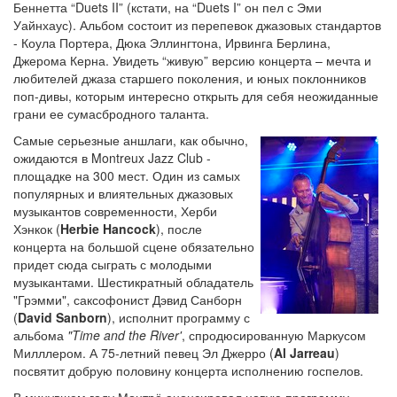
Беннетта “Duets II” (кстати, на “Duets I” он пел с Эми
Уайнхаус). Альбом состоит из перепевок джазовых стандартов
- Коула Портера, Дюка Эллингтона, Ирвинга Берлина,
Джерома Керна. Увидеть “живую” версию концерта – мечта и
любителей джаза старшего поколения, и юных поклонников
поп-дивы, которым интересно открыть для себя неожиданные
грани ее сумасбродного таланта.
Самые серьезные аншлаги, как обычно,
ожидаются в Montreux Jazz Club -
площадке на 300 мест. Один из самых
популярных и влиятельных джазовых
музыкантов современности, Херби
Хэнкок (
Herbie Hancock
), после
концерта на большой сцене обязательно
придет сюда сыграть с молодыми
музыкантами. Шестикратный обладатель
"Грэмми", саксофонист Дэвид Санборн
(
David Sanborn
), исполнит программу с
альбома
"Time and the River'
, спродюсированную Маркусом
Милллером. А 75-летний певец Эл Джерро (
Al Jarreau
)
посвятит добрую половину концерта исполнению госпелов.
В минувшем году Монтрё анонсировал новую программу