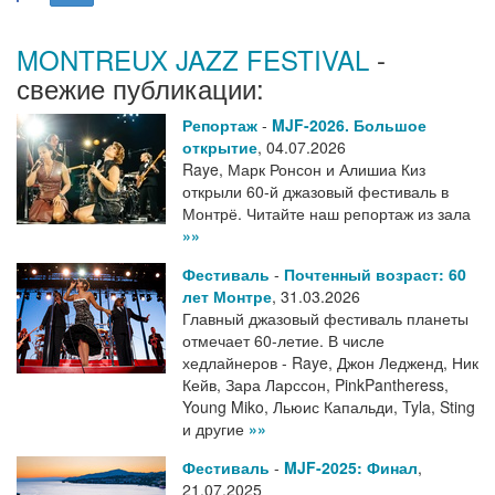
MONTREUX JAZZ FESTIVAL
-
свежие публикации:
Репортаж
-
MJF-2026. Большое
открытие
,
04.07.2026
Raye, Марк Ронсон и Алишиа Киз
открыли 60-й джазовый фестиваль в
Монтрё. Читайте наш репортаж из зала
»»
Фестиваль
-
Почтенный возраст: 60
лет Монтре
,
31.03.2026
Главный джазовый фестиваль планеты
отмечает 60-летие. В числе
хедлайнеров - Raye, Джон Ледженд, Ник
Кейв, Зара Ларссон, PinkPantheress,
Young Miko, Льюис Капальди, Tyla, Sting
и другие
»»
Фестиваль
-
MJF-2025: Финал
,
21.07.2025