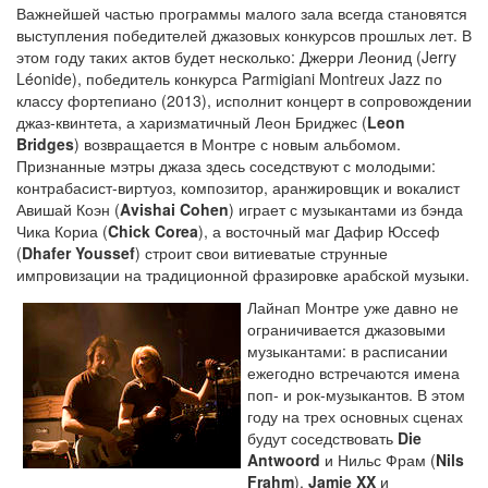
Важнейшей частью программы малого зала всегда становятся
выступления победителей джазовых конкурсов прошлых лет. В
этом году таких актов будет несколько: Джерри Леонид (Jerry
Léonide), победитель конкурса Parmigiani Montreux Jazz по
классу фортепиано (2013), исполнит концерт в сопровождении
джаз-квинтета, а харизматичный Леон Бриджес (
Leon
Bridges
) возвращается в Монтре с новым альбомом.
Признанные мэтры джаза здесь соседствуют с молодыми:
контрабасист-виртуоз, композитор, аранжировщик и вокалист
Авишай Коэн (
Avishai Cohen
) играет с музыкантами из бэнда
Чика Кориа (
Chick Corea
), а восточный маг Дафир Юссеф
(
Dhafer Youssef
) строит свои витиеватые струнные
импровизации на традиционной фразировке арабской музыки.
Лайнап Монтре уже давно не
ограничивается джазовыми
музыкантами: в расписании
ежегодно встречаются имена
поп- и рок-музыкантов. В этом
году на трех основных сценах
будут соседствовать
Die
Antwoord
и Нильс Фрам (
Nils
Frahm
),
Jamie XX
и