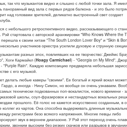
ык, так что музыкантов видно и слышно с любой точки зала. Я име
ь панорамный вид зала с первых рядов балкона - и это было потр
рит над головами зрителей, деликатно выстроенный свет создает
клуба.
ся с небольшого ретроспективного видео, рассказывающего о ста
. Рэй стартовала с авторской аранжировки "Who Knows Where the 
у перешла к своим хитам "The South London Lover Boy" и "Skin & Bon
 несколько участников оркестра усилили духовую и струнную секции
узыкантам разных эпох, повлиявших на ее творчество: Джеймс Бра
p", Хоги Кармайкл (
Hoagy Carmichael
) - "Georgia on My Mind", Джо
- "Purple Rain". Каждую композицию предваряла небольшая зарисо
стве с его музыкой.
еет делать любые каверы "своими". Ее богатый и яркий вокал может
Гардо, а иногда - Нину Симон, но вообще он очень узнаваем. Воо
самых технически подкованных поп-вокалисток, нового времени - з
джазовой школы, соул-фразировок и нестандартных вокальных реш
вездам прошлого. Её голос не кажется искусственно созданным, в 
ее коллег из чартов. Она способна выдерживать длинные музыкаль
ежду регистрами безо всякого напряжения. Многие певцы либо
орсируют звук в верхнем диапазоне. У Рэй этот переход очень плав
ярким, звонким высоким без резких скачков или разрывов в звучани