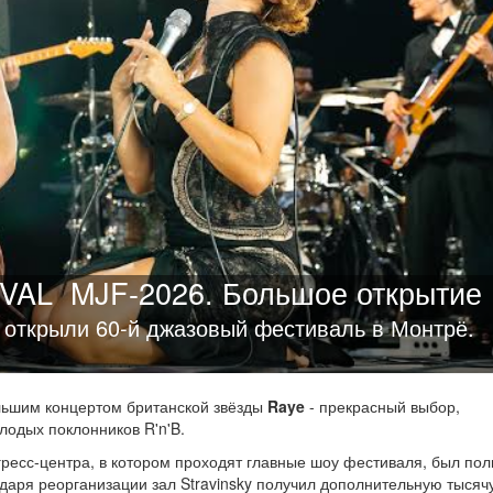
VAL
MJF-2026. Большое открытие
 открыли 60-й джазовый фестиваль в Монтрё.
льшим концертом британской звёзды
Raye
- прекрасный выбор,
лодых поклонников R'n'B.
ресс-центра, в котором проходят главные шоу фестиваля, был по
даря реорганизации зал Stravinsky получил дополнительную тысячу