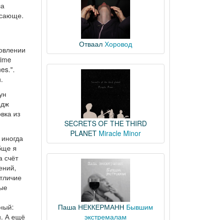
ла
ясающе.
Отваал
Хоровод
новлении
Time
es.".
.
ун
рдж
вка из
SECRETS OF THE THIRD
PLANET
Miracle Minor
 иногда
бще я
а счёт
ений,
отличие
ные
ный:
Паша НЕККЕРМАНН
Бывшим
и. А ещё
экстремалам