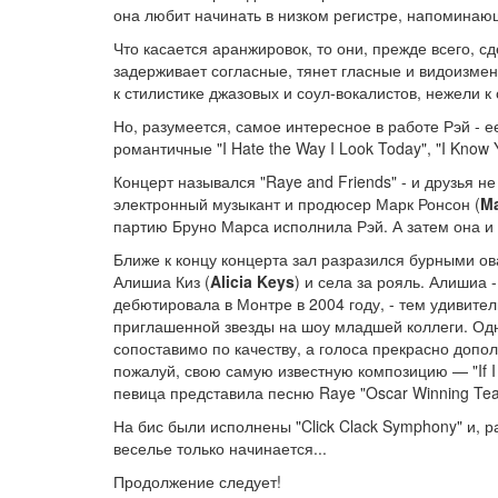
она любит начинать в низком регистре, напоминающи
Что касается аранжировок, то они, прежде всего, с
задерживает согласные, тянет гласные и видоизмен
к стилистике джазовых и соул-вокалистов, нежели к
Но, разумеется, самое интересное в работе Рэй - 
романтичные "I Hate the Way I Look Today", "I Know Yo
Концерт назывался "Raye and Friends" - и друзья 
электронный музыкант и продюсер Марк Ронсон (
M
партию Бруно Марса исполнила Рэй. А затем она и 
Ближе к концу концерта зал разразился бурными о
Алишиа Киз (
Alicia Keys
) и села за рояль. Алишиа 
дебютировала в Монтре в 2004 году, - тем удивител
приглашенной звезды на шоу младшей коллеги. Одн
сопоставимо по качеству, а голоса прекрасно допо
пожалуй, свою самую известную композицию — "If I 
певица представила песню Raye "Oscar Winning Tea
На бис были исполнены "Click Clack Symphony" и, р
веселье только начинается...
Продолжение следует!