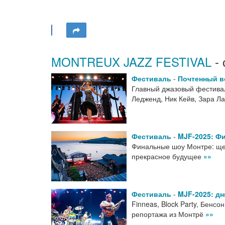
MONTREUX JAZZ FESTIVAL
- 
Фестиваль
-
Почтенный во
Главный джазовый фестивал
Ледженд, Ник Кейв, Зара Лар
Фестиваль
-
MJF-2025: Ф
Финальные шоу Монтре: щед
прекрасное будущее
»»
Фестиваль
-
MJF-2025: дн
Finneas, Block Party, Бенсо
репортажа из Монтрё
»»