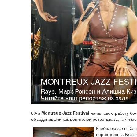
MONTREUX JAZZ FESTI
Raye, Марк Ронсон и Алишиа Киз
Читайте наш репортаж из зала
60-й
Montreux Jazz Festival
начал свою работу бо
объединивший как ценителей ретро-джаза, так и мо
К юбилею залы Конг
перестроены. Благо