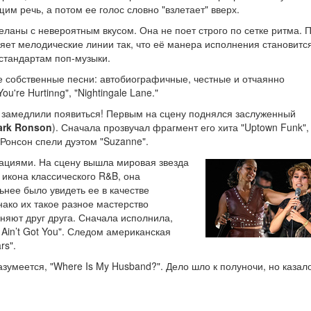
м речь, а потом ее голос словно "взлетает" вверх.
деланы с невероятным вкусом. Она не поет строго по сетке ритма. 
яет мелодические линии так, что её манера исполнения становитс
 стандартам поп-музыки.
ее собственные песни: автобиографичные, честные и отчаянно
u're Hurtinпg", "Nightingale Lane."
не замедлили появиться! Первым на сцену поднялся заслуженный
ark Ronson
). Сначала прозвучал фрагмент его хита "Uptown Funk"
Ронсон спели дуэтом "Suzanne".
вациями. На сцену вышла мировая звезда
- икона классического R&B, она
ьнее было увидеть ее в качестве
ако их такое разное мастерство
лняют друг друга. Сначала исполнила,
Ain’t Got You". Следом американская
rs".
азумеется, "Where Is My Husband?". Дело шло к полуночи, но казал