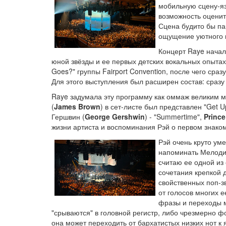
мобильную сцену-яз
возможность оценит
Сцена будито бы па
ощущение уютного 
Концерт Raye начал
юной звёзды и ее первых детских вокальных опытах
Goes?" группы Fairport Convention, после чего сраз
Для этого выступления был расширен состав: сразу
Raye задумала эту программу как оммаж великим м
(
James Brown
) в сет-листе был представлен "Get U
Гершвин (
George Gershwin
) - "Summertime",
Prince
жизни артиста и воспоминания Рэй о первом знаком
Рэй очень круто ум
напоминать Мелоди 
считаю ее одной из 
сочетания крепкой 
свойственных поп-з
от голосов многих 
фразы и переходы м
"срываются" в головной регистр, либо чрезмерно ф
она может переходить от бархатистых низких нот к 