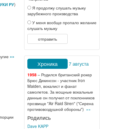
УКИ РУ
)
Я продолжу слушать музыку
зарубежного производства
У меня вообще пропало желание
слушать музыку
отправить
ругие
»»
Хроника
7 августа
1958
– Родился британский рокер
Брюс Дикинсон - участник Iron
Maiden, вокалист и фанат
самолетов. За мощные вокальные
данные он получил от поклонников
прозвище "Air Raid Siren" ("Сирена
противовоздушной обороны")
»»
Родились
 порции
Dave KAPP