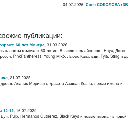
04.07.2026,
Соня СОКОЛОВА
(
ЗВ
свежие публикации:
зраст: 60 лет Монтре
,
31.03.2026
ь планеты отмечает 60-летие. В числе хедлайнеров - Raye, Джон
ссон, PinkPantheress, Young Miko, Льюис Капальди, Tyla, Sting и д
инал
,
21.07.2025
рость Аланис Морисетт, красота Авишая Коэна, новые имена и
и 12-15
,
16.07.2025
н Бун, Pulp, Hermanos Gutiérrez, Black Keys и новые имена - в новой