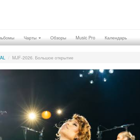
льбомы
Чарты
Обзоры
Music Pro
Календарь
AL
MJF-2026. Большое открытие