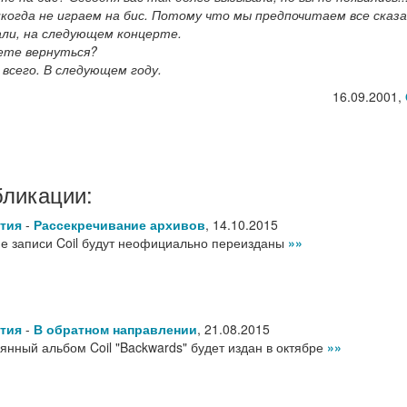
никогда не играем на бис. Потому что мы предпочитаем все сказ
али, на следующем концерте.
уете вернуться?
е всего. В следующем году.
16.09.2001,
бликации:
тия
-
Рассекречивание архивов
,
14.10.2015
е записи Coil будут неофициально переизданы
»»
тия
-
В обратном направлении
,
21.08.2015
янный альбом Coil "Backwards" будет издан в октябре
»»