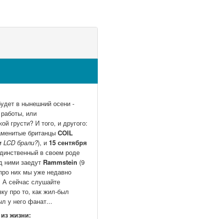
удет в нынешний осени -
 работы, или
ой грусти? И того, и другого:
наменитые британцы
COIL
м LCD брали?
), и
15 сентября
единственный в своем роде
д ними заедут
Rammstein
(9
 про них мы уже недавно
. А сейчас слушайте
ку про то, как жил-был
л у него фанат...
из жизни: