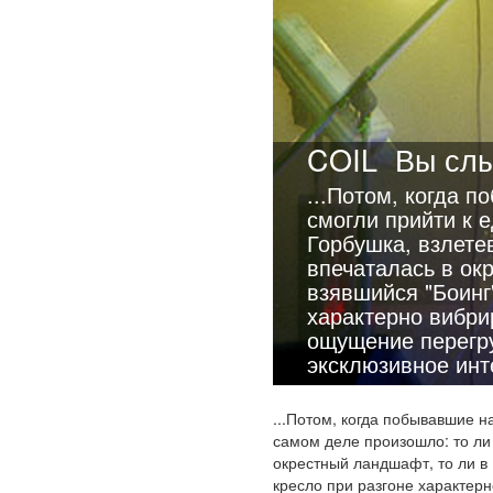
COIL
Вы слы
...Потом, когда 
смогли прийти к 
Горбушка, взлете
впечаталась в ок
взявшийся "Боинг
характерно вибри
ощущение перегру
эксклюзивное инт
...Потом, когда побывавшие н
самом деле произошло: то ли 
окрестный ландшафт, то ли в 
кресло при разгоне характер