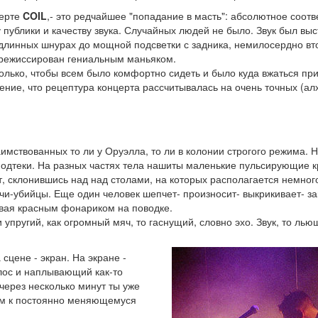
церте
COIL
,- это редчайшее "попадание в масть": абсолютное соот
 публики и качеству звука. Случайных людей не было. Звук был выс
длинных шнурах до мощной подсветки с задника, немилосердно вт
, срежиссирован гениальным маньяком.
олько, чтобы всем было комфортно сидеть и было куда вжаться при
ение, что рецептура концерта рассчитывалась на очень точных (ал
аимствованных то ли у Оруэлла, то ли в колонии строгого режима. 
оподтеки. На разных частях тела нашиты маленькие пульсирующие 
, склонившись над над столами, на которых располагается немног
чи-убийцы. Еще один человек шепчет- произносит- выкрикивает- за
вая красным фонариком на поводке.
 и упругий, как огромный мяч, то гаснущий, словно эхо. Звук, то ль
сцене - экран. На экране -
лос и наплывающий как-то
 через несколько минут ты уже
ом к постоянно меняющемуся