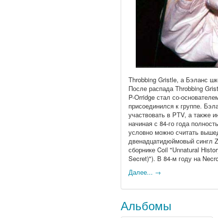
Throbbing Gristle, а Бэланс 
После распада Throbbing Gris
P-Orridge стал со-основателе
присоединился к группе. Бэл
участвовать в PTV, а также и
начиная с 84-го года полност
условно можно считать вышед
двенадцатидюймовый сингл Zo
сборнике Coil "Unnatural Hist
Secret)"). В 84-м году на Ne
Далее... →
Альбомы