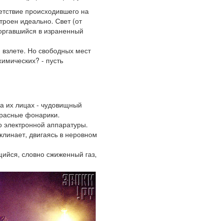
ветствие происходившего на
троен идеально. Свет (от
оргавшийся в израненный
 взлете. Но свободных мест
химических? - пусть
На их лицах - чудовищный
красные фонарики.
о электронной аппаратуры.
клинает, двигаясь в неровном
ющийся, словно сжиженный газ,