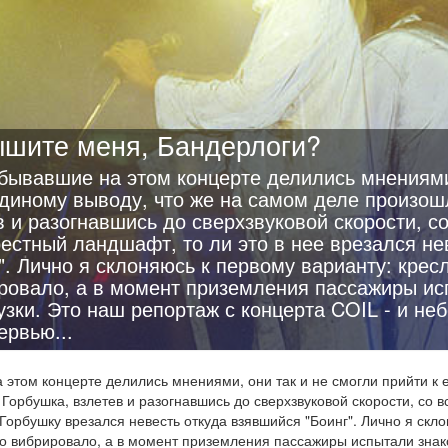
шите меня, Бандерлоги?
побывавшие на этом концерте делились мнениями
единому выводу, что же на самом деле произош
в и разогнавшись до сверхзвуковой скорости, с
рестный ландшафт, то ли это в нее врезался не
". Лично я склоняюсь к первому варианту: крес
ровало, а в момент приземления пассажиры и
зки. Это наш репортаж с концерта COIL - и не
ервью...
а этом концерте делились мнениями, они так и не смогли прийти к 
Горбушка, взлетев и разогнавшись до сверхзвуковой скорости, со в
Горбушку врезался невесть откуда взявшийся "Боинг". Лично я скл
но вибрировало, а в момент приземления пассажиры испытали зна