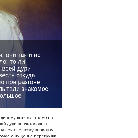
, они так и не
ло: то ли
о всей дури
весть откуда
ло при разгоне
спытали знакомое
большое
единому выводу, что же на
сей дури впечаталась в
оняюсь к первому варианту:
комое ощущение перегрузки.