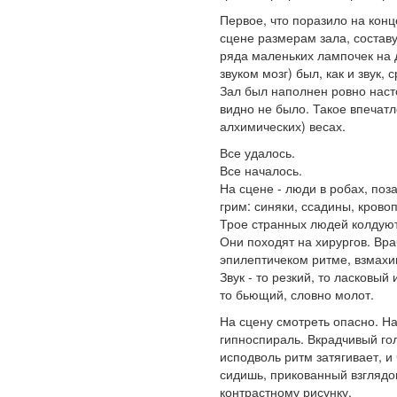
Первое, что поразило на кон
сцене размерам зала, составу
ряда маленьких лампочек на 
звуком мозг) был, как и звук
Зал был наполнен ровно наст
видно не было. Такое впечатл
алхимических) весах.
Все удалось.
Все началось.
На сцене - люди в робах, поз
грим: синяки, ссадины, кров
Трое странных людей колдуют
Они походят на хирургов. Вра
эпилептичеком ритме, взмахи
Звук - то резкий, то ласковый
то бьющий, словно молот.
На сцену смотреть опасно. На 
гипноспираль. Вкрадчивый го
исподволь ритм затягивает, и
сидишь, прикованный взгляд
контрастному рисунку.