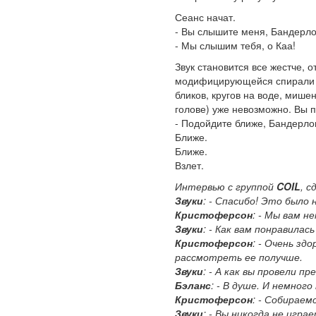
Сеанс начат.
- Вы слышите меня, Бандерл
- Мы слышим тебя, о Каа!
Звук становится все жестче, о
модифицирующейся спирали 
бликов, кругов на воде, мише
голове) уже невозможно. Вы 
- Подойдите ближе, Бандерло
Ближе.
Ближе.
Взлет.
Интервью с группой
COIL
, 
Звуки
: - Спасибо! Это было
Кристоферсон
: - Мы вам н
Звуки
: - Как вам понравилас
Кристоферсон
: - Очень зд
рассмотреть ее получше.
Звуки
: - А как вы провели п
Бэланс
: - В душе. И немного
Кристоферсон
: - Собираем
Звуки
: - Вы никогда не игра