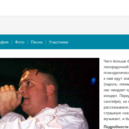
афия
Фото
Песни
Участники
Чего больше б
лихорадочной
психоделическ
к нам едут з
(пароль:
поче
нас ожидает 
концерт. Пере
сентября), но
рассказывали
страшную сказ
музыкант, и бы
Подробности 