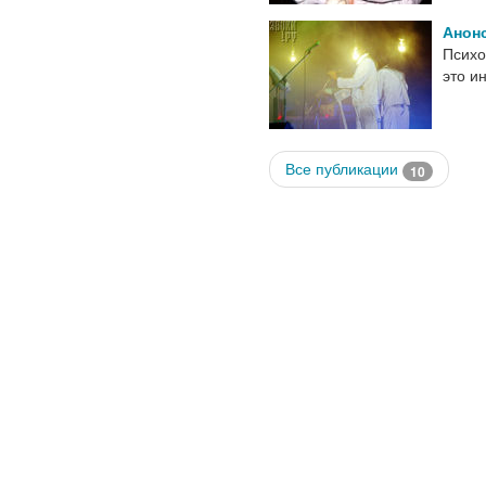
Анон
Психо
это и
Все публикации
10