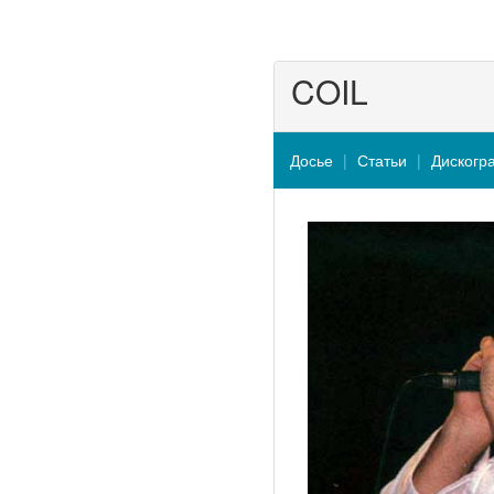
COIL
Досье
Статьи
Дискогр