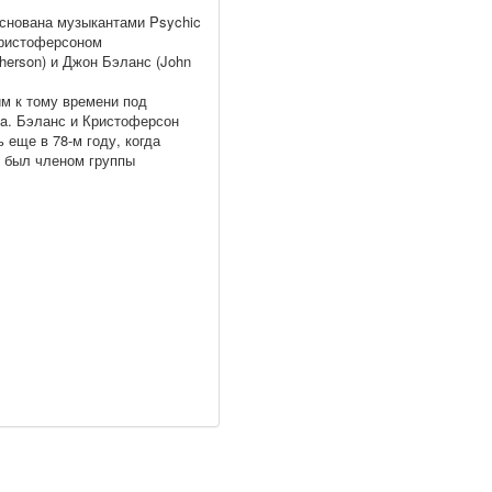
снована музыкантами Psychic
ристоферсоном
pherson) и Джон Бэланс (John
м к тому времени под
ia. Бэланс и Кристоферсон
 еще в 78-м году, когда
 был членом группы