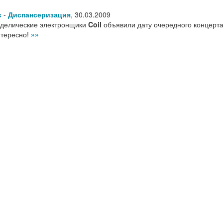
с
-
Диспансеризация
,
30.03.2009
делические электронщики
Coil
объявили дату очередного концерта 
нтересно!
»»