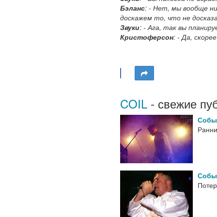
Бэланс
: - Нет, мы вообще 
доскажем то, что не досказ
Звуки
: - Ага, так вы планир
Кристоферсон
: - Да, скоре
COIL
- свежие пу
Собы
Ранни
Собы
Потер