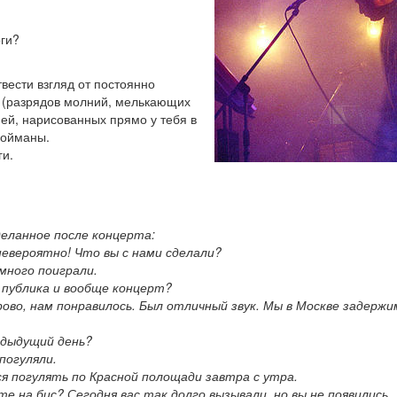
оги?
твести взгляд от постоянно
(разрядов молний, мелькающих
ней, нарисованных прямо у тебя в
пойманы.
ги.
сделанное после концерта:
 невероятно! Что вы с нами сделали?
емного поиграли.
ь публика и вообще концерт?
орово, нам понравилось. Был отличный звук. Мы в Москве задержи
редыдущий день?
 погуляли.
ся погулять по Красной полощади завтра с утра.
ете на бис? Сегодня вас так долго вызывали, но вы не появились..