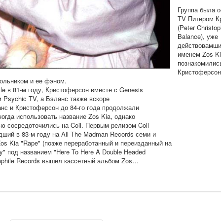
Группа была о
TV Питером К
(Peter Christo
Balance), уже
действовамши
именем Zos K
познакомились
Кристоферсон
школьником и ее фэном.
tle в 81-м году, Кристоферсон вместе с Genesis
м Psychic TV, а Бэланс также вскоре
анс и Кристоферсон до 84-го года продолжали
ногда использовать название Zos Kia, однако
ью сосредоточились на Coil. Первым релизом Coil
ший в 83-м году на All The Madman Records семи и
s Kia "Rape" (позже переработанный и переизданный на
ory" под названием "Here To Here A Double Headed
crophile Records вышел кассетный альбом Zos…