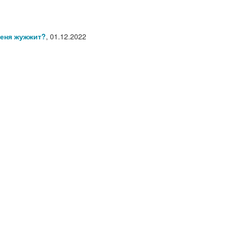
меня жужжит?
,
01.12.2022