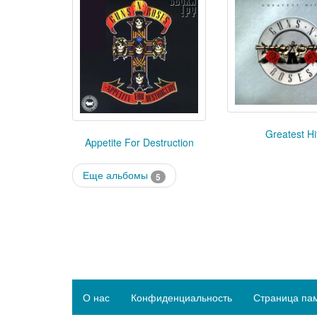
Greatest Hi
Appetite For Destruction
Еще альбомы
5
О нас
Конфиденциальность
Страница па