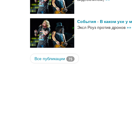
События
-
В каком ухе у 
Эксл Роуз против дронов
»»
Все публикации
75