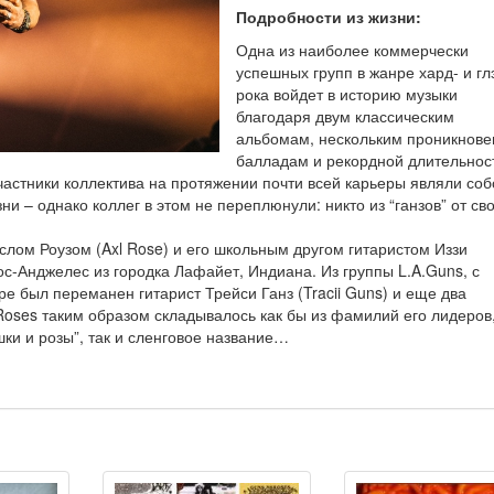
Подробности из жизни:
Одна из наиболее коммерчески
успешных групп в жанре хард- и гл
рока войдет в историю музыки
благодаря двум классическим
альбомам, нескольким проникнов
балладам и рекордной длительнос
частники коллектива на протяжении почти всей карьеры являли соб
и – однако коллег в этом не переплюнули: никто из “ганзов” от св
слом Роузом (Axl Rose) и его школьным другом гитаристом Иззи
Лос-Анджелес из городка Лафайет, Индиана. Из группы L.A.Guns, с
ре был переманен гитарист Трейси Ганз (Tracii Guns) и еще два
Roses таким образом складывалось как бы из фамилий его лидеров
ки и розы”, так и сленговое название…