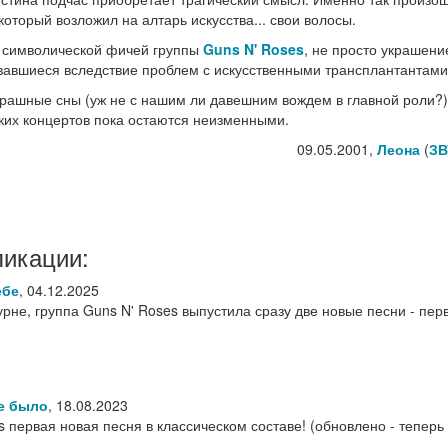
торый возложил на алтарь искусства... свои волосы.
е символической фичей группы
Guns N' Roses
, не просто украшени
овавшиеся вследствие проблем с искусственными трансплантантами
трашные сны (уж не с нашим ли давешним вождем в главной роли?)
ких концертов пока остаются неизменными.
09.05.2001,
Леона
(
ЗВ
ликации:
ебе
,
04.12.2025
не, группа Guns N' Roses выпустила сразу две новые песни - пер
не было
,
18.08.2023
s первая новая песня в классическом составе! (обновлено - теперь