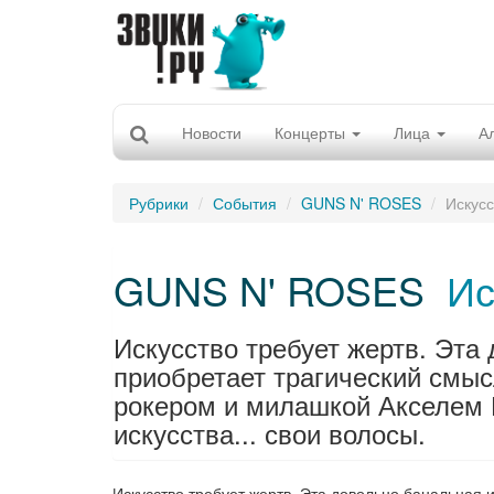
Новости
Концерты
Лица
А
Рубрики
События
GUNS N' ROSES
Искусс
GUNS N' ROSES
Ис
Искусство требует жертв. Эта
приобретает трагический смы
рокером и милашкой Акселем 
искусства... свои волосы.
Искусство требует жертв. Эта довольно банальная 