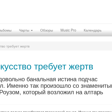
льбомы
Чарты
Обзоры
Music Pro
Календарь
тво требует жертв
кусство требует жертв
 довольно банальная истина подчас
сл. Именно так произошло со знаменит
Роузом, который возложил на алтарь
истина подчас приобретает трагический смысл. Именно так произо