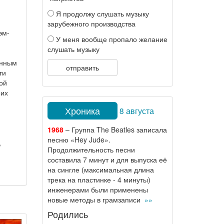
Я продолжу слушать музыку
зарубежного производства
эм-
У меня вообще пропало желание
слушать музыку
енным
отправить
ти
ой
оих
Хроника
8 августа
1968
– Группа The Beatles записала
песню «Hey Jude».
,
Продолжительность песни
составила 7 минут и для выпуска её
на сингле (максимальная длина
трека на пластинке - 4 минуты)
инженерами были применены
новые методы в грамзаписи
»»
Родились