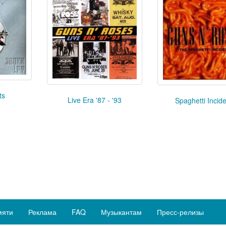
ts
Live Era '87 - '93
Spaghetti Incide
мяти
Реклама
FAQ
Музыкантам
Пресс-релизы