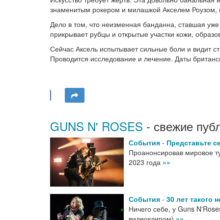
знаменитым рокером и милашкой Акселем Роузом, ко
Дело в том, что неизменная банданна, ставшая уж
прикрывает рубцы и открытые участки кожи, образ
Сейчас Аксель испытывает сильные боли и видит с
Проводится исследование и лечение. Даты британс
GUNS N' ROSES
- свежие пуб
События
-
Представьте с
Проанонсировав мировое тур
2023 года
»»
События
-
30 лет такого 
Ничего себе, у Guns N'Rose
видеоклипом)
»»