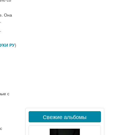
е. Она
.
.
УКИ РУ
)
вые с
Свежие альбомы
 с