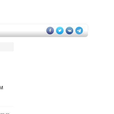
ым
шло со