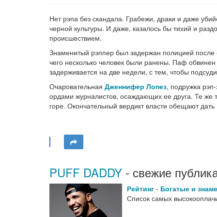
Нет рэпа без скандала. Грабежи, драки и даже уби
черной культуры. И даже, казалось бы тихий и раз
происшествием.
Знаменитый рэппер был задержан полицией после о
чего несколько человек были ранены. Паф обвинен
задерживается на две недели, с тем, чтобы подсу
Очаровательная
Дженнифер Лопез
, подружка рэп
ордами журналистов, осаждающих ее друга. Те же 
горе. Окончательный вердикт власти обещают дать 
PUFF DADDY
- свежие публик
Рейтинг
-
Богатые и знам
Список самых высокооплачи