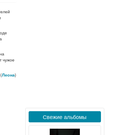
телей
м
ходе
а
на
т чужое
(
Леона
)
Свежие альбомы