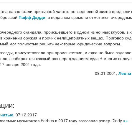
йства давно стали привычной частью повседневной жизни предводи
добревший
Пафф Дэдди
, в недавнем времени отметился очередны
чередного скандала, происшедшего в одном из ночных клубов, в 
 в хранении оружия и прочих нелицеприятных вещах. Приговор суд
димый мог полностью решить некоторые юридические вопросы.
-звезды, присутствовала при происшествии, и едва не была задавле
толпы собираются каждый раз перед зданием суда √ многих волнуе
17 января 2001 года.
09.01.2001,
Леона
ации:
енитые
,
07.12.2017
ваемых музыкантов Forbes в 2017 году возглавил рэпер Diddy
»»