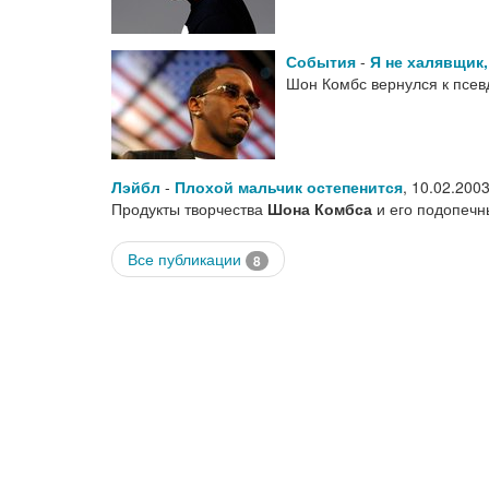
События
-
Я не халявщик,
Шон Комбс вернулся к псев
Лэйбл
-
Плохой мальчик остепенится
,
10.02.200
Продукты творчества
Шона Комбса
и его подопечн
Все публикации
8