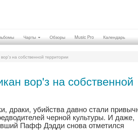
льбомы
Чарты
Обзоры
Music Pro
Календарь
вор'з на собственной территории
кан вор'з на собственной
жи, драки, убийства давно стали привыч
едводителей черной культуры. И даже,
ревший Пафф Дэдди снова отметился