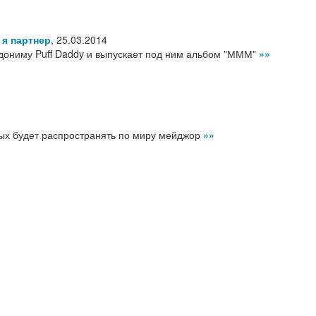
 я партнер
,
25.03.2014
дониму Puff Daddy и выпускает под ним альбом "МММ"
»»
3
ых будет распространять по миру мейджор
»»