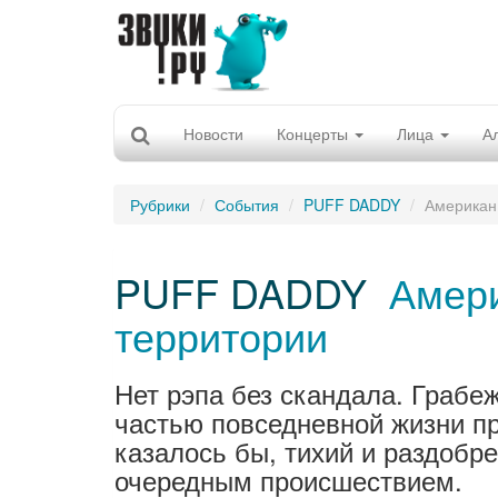
Новости
Концерты
Лица
А
Рубрики
События
PUFF DADDY
Американ 
PUFF DADDY
Амери
территории
Нет рэпа без скандала. Грабе
частью повседневной жизни пр
казалось бы, тихий и раздоб
очередным происшествием.