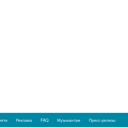
мяти
Реклама
FAQ
Музыкантам
Пресс-релизы