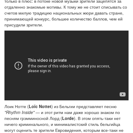
только в плюс: в потоке новой музыки зрители зацепятся за
отдаленно знакомые мотивы. К тому же не стоит списывать со
счетов милую традицию национальных жюри давать стране,
принимающей конкурс, большее количество баллов, чем ей
присудили зрители.
Лоик Нотте (
Loïc Nottet
) из Бельгии представляет песню
"Rhythm Inside"
— и этот ритм нам даже хорошо знаком по
песням грэмминосной Лорд (
Lorde
). В этом опять-таки нет
ничего криминального, и минималистский стиль бельгийца
могут оценить те зрители Евровидения, которым все-таки не