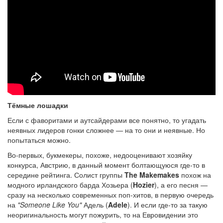
Тёмные лошадки
Если с фаворитами и аутсайдерами все понятно, то угадать
неявных лидеров гонки сложнее — на то они и неявные. Но
попытаться можно.
Во-первых, букмекеры, похоже, недооценивают хозяйку
конкурса, Австрию, в данный момент болтающуюся где-то в
середине рейтинга. Солист группы
The Makemakes
похож на
модного ирландского барда Хозьера (
Hozier
), а его песня —
сразу на несколько современных поп-хитов, в первую очередь
на
"Someone Like You"
Адель (
Adele
). И если где-то за такую
неоригинальность могут пожурить, то на Евровидении это