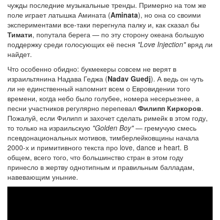
чужды последние музыкальные тренды. Примерно на том же
поле играет латышка Амината (
Aminata
), но она со своими
экспериментами все-таки перегнула палку и, как сказал бы
Тимати
, попутала берега — по эту сторону океана большую
поддержку среди голосующих её песня
"Love Injection"
вряд ли
найдет.
Что особенно обидно: букмекеры совсем не верят в
израильтянина Надава Геджа (
Nadav Guedj
). А ведь он чуть
ли не единственный напомнит всем о Евровидении того
времени, когда небо было голубее, номера несерьезнее, а
песни участников регулярно перепевал
Филипп Киркоров
.
Пожалуй, если Филипп и захочет сделать римейк в этом году,
то только на израильскую
"Golden Boy"
— гремучую смесь
псевдонациональных мотивов, тимберлейковщины начала
2000-х и примитивного текста про love, dance и heart. В
общем, всего того, что большинство стран в этом году
принесло в жертву однотипным и правильным балладам,
навевающим уныние.