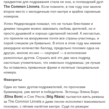
предметом для подражания стала не она, а голландский дуэт
The Common Linnets
. Если помните, в том году они заняли
второе место с мелодичным поп-кантри и крайне скромным
номером.
Успех Нидерландов показал, что не только блестками и
дикими танцами можно завоевать любовь зрителей, но и
просто душевной и хорошо сделанной песней. К несчастью,
это приняли на вооружение почти все страны-участницы, и
порой слишком уж буквально. В итоге в этом году мы имеем
рекордное количество баллад, предельно похожих одна на
другую, многие из них — сюрприз! — в исполнении
разнополых дуэтов. Слушать всё это два часа подряд
настолько утомительно, что невольно подумаешь: уж лучше
бы оставались привычные фрики и нелепые танцевальные
номера.
Фавориты
Один из таких дуэтов-подражателей, по прогнозам
букмекеров, уже метит в победители. Эстонцы Элина Борн
(
Elina Born
) и Стиг Ряста (
Stig Rästa
) пытаются взять реванш
за The Common Linnets и даже песню исполняют максимально
похожую, с лёгким налётом кантри. Судя по реакции