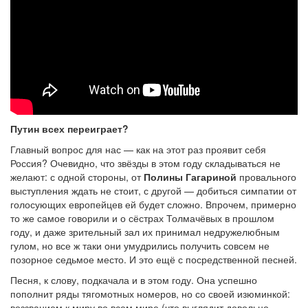
Путин всех переиграет?
Главный вопрос для нас — как на этот раз проявит себя
Россия? Очевидно, что звёзды в этом году складываться не
желают: с одной стороны, от
Полины Гагариной
провального
выступления ждать не стоит, с другой — добиться симпатии от
голосующих европейцев ей будет сложно. Впрочем, примерно
то же самое говорили и о сёстрах Толмачёвых в прошлом
году, и даже зрительный зал их принимал недружелюбным
гулом, но все ж таки они умудрились получить совсем не
позорное седьмое место. И это ещё с посредственной песней.
Песня, к слову, подкачала и в этом году. Она успешно
пополнит ряды тягомотных номеров, но со своей изюминкой:
воззванием к миру во всем мире (что выглядит довольно