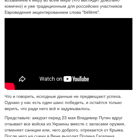
комично) и уже традиционным для российских участников
Евровидения акцентированием слова "believe".
Что и говорить, исходные данные не предвещают успеха.
Однако у нас есть один шанс победить, и остаётся только
верить, что ради него всё и задумывалось.
Представьте: аккурат перед 23 мая Владимир Путин вдруг
отзывает все войска из Украины вместе с запасами оружия,
отменяет санкции или, чего доброго, отрекается от Крыма.
После чего на сцену в Вене выходит Полина Гагарина,