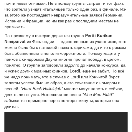
почти невыполнимая. Не в пользу группы сыграет и тот факт,
что зрители увидят итальянцев только один раз, в финале. Из-
за этого же пострадают невразумительные заявки Германии,
Испании и Франции, но им как раз к последним местам не
привыкать.
По-прежнему в пятерке держится группа
Pertti Kurikan
Nimipäivät
из Финляндии — единственные из участников, кого
можно было бы с натяжкой назвать фриками, да и то с риском
быть обвиненным в неполиткорректности. Почему квартету
панков с синдромом Дауна многие прочат победу, в целом,
понятно. О группе заговорили задолго до начала конкурса, да
и успех других мрачных финнов,
Lordi
, еще не забыт. Но всё
же надо понимать, что в случае с Lordi или Кончитой Вурст
залогом успеха был не образ, а его сочетание с номером и
песней.
"Hard Rock Hallelujah"
многие могут напеть и сейчас,
девять лет спустя. Нынешняя же песня
"Aina Mun Pitää"
забывается примерно через полторы минуты, которые она
длится.