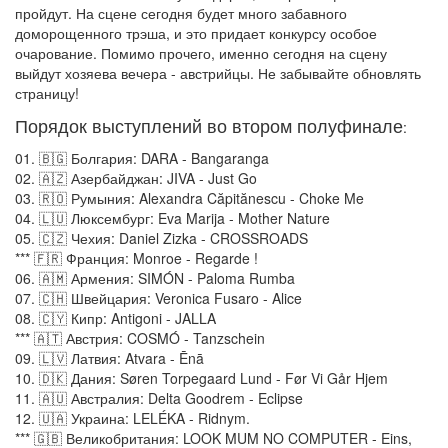
пройдут. На сцене сегодня будет много забавного
доморощенного трэша, и это придает конкурсу особое
очарование. Помимо прочего, именно сегодня на сцену
выйдут хозяева вечера - австрийцы. Не забывайте обновлять
страницу!
Порядок выступлений во втором полуфинале
:
01. 🇧🇬 Болгария: DARA - Bangaranga
02. 🇦🇿 Азербайджан: JIVA - Just Go
03. 🇷🇴 Румыния: Alexandra Căpitănescu - Choke Me
04. 🇱🇺 Люксембург: Eva Marija - Mother Nature
05. 🇨🇿 Чехия: Daniel Zizka - CROSSROADS
*** 🇫🇷 Франция: Monroe - Regarde !
06. 🇦🇲 Армения: SIMÓN - Paloma Rumba
07. 🇨🇭 Швейцария: Veronica Fusaro - Alice
08. 🇨🇾 Кипр: Antigoni - JALLA
*** 🇦🇹 Австрия: COSMÓ - Tanzschein
09. 🇱🇻 Латвия: Atvara - Ēnā
10. 🇩🇰 Дания: Søren Torpegaard Lund - Før Vi Går Hjem
11. 🇦🇺 Австралия: Delta Goodrem - Eclipse
12. 🇺🇦 Украина: LELÉKA - Ridnym.
*** 🇬🇧 Великобритания: LOOK MUM NO COMPUTER - Eins,