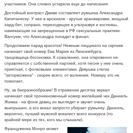
участников. Она словно устарела еще до написания.
Достойный контраст Дживе составляет румынка Александра
Капитанеску. У нее в арсенале - крутые аранжировки, мощный
хард-бит, сопрано, переходящее в ультразвук и костюмы,
намекающие на запрещенные в РФ сексуальные практики.
Вангуем, что Александра попадет в финал.
Продолжаем парад красоток! Нежным пиццикато на скрпике
начинает свой номер Ева Мария из Люксембурга,
танцовщица-босоножка. К сожалению, она откровенно не
справляется с собственной партией, хотя песня у нее очень
приятная, с фолковыми элементами. Девушка слегка
"заторможена" - скорее всего, от волнения. Номеру это не
помогает.
Ну, за биоразнообразие! В отражении десятка зеркал
начинает свой проникновенный номер милейший чек Даниель
Жижка - на фоне девиц он выглядит и звучит очень
выигрышно, а его вокал запросто убирает румынку. Даниэль,
вероятно, лучший мужской вокалист всего конкурса (по
крайней мере из тех, кого мы слышали).
Француженка Монро может