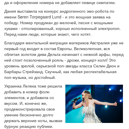
да и оформление номера не добавляет певице симпатии.
Дания выставила на конкурс андрогинного эмо-робота по
имени Søren Torpegaard Lund - и это мощная заявка на
победу. Номер продуман до мелочей, песня с мощными
хуками - отполированный, хорошо исполненный электропоп.
Перед нами люди, которые знают, чего хотят.
Благодаря ментальной миграции материков Австралия уже не
первый год входит в состав Европы. Великолепная, вся
облитая золотом дива Дельта начинает с нежной арфы, перед
ней стоит позолоченный рояль - дрожи, концерт-холл! Это
уровень зрелой, серьезной поп-звезды класса Селин Дион и
Барбары Стрейзанд. Скучный, как любая респектабельная
поп-музыка, но достойный.
Украинка Лелека тоже решила
добавить в номер фолк-
элементов, и добавила со
вкусом. И, конечно же,
продемонстрировала свое
умение бесконечно долго
держать верхние ноты, вызвав
бурную реакцию публики.