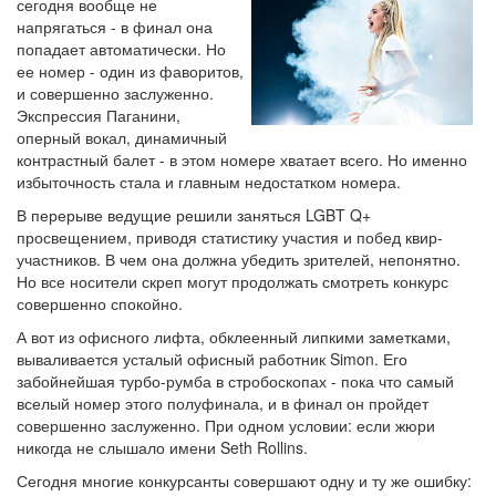
сегодня вообще не
напрягаться - в финал она
попадает автоматически. Но
ее номер - один из фаворитов,
и совершенно заслуженно.
Экспрессия Паганини,
оперный вокал, динамичный
контрастный балет - в этом номере хватает всего. Но именно
избыточность стала и главным недостатком номера.
В перерыве ведущие решили заняться LGBT Q+
просвещением, приводя статистику участия и побед квир-
участников. В чем она должна убедить зрителей, непонятно.
Но все носители скреп могут продолжать смотреть конкурс
совершенно спокойно.
А вот из офисного лифта, обклеенный липкими заметками,
вываливается усталый офисный работник Simon. Его
забойнейшая турбо-румба в стробоскопах - пока что самый
вселый номер этого полуфинала, и в финал он пройдет
совершенно заслуженно. При одном условии: если жюри
никогда не слышало имени Seth Rollins.
Сегодня многие конкурсанты совершают одну и ту же ошибку: