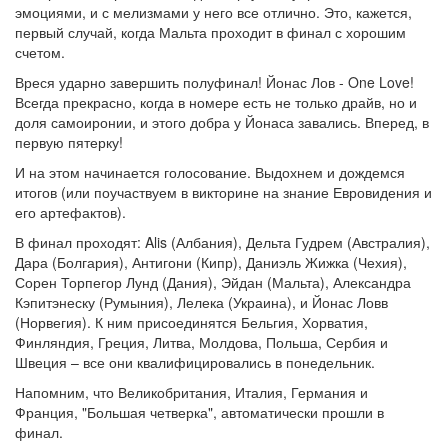
эмоциями, и с мелизмами у него все отлично. Это, кажется,
первый случай, когда Мальта проходит в финал с хорошим
счетом.
Вреся ударно завершить полуфинал! Йонас Лов - One Love!
Всегда прекрасно, когда в номере есть не только драйв, но и
доля самоиронии, и этого добра у Йонаса завались. Вперед, в
первую пятерку!
И на этом начинается голосование. Выдохнем и дождемся
итогов (или поучаствуем в викторине на знание Евровидения и
его артефактов).
В финал проходят: Alis (Албания), Дельта Гудрем (Австралия),
Дара (Болгария), Антигони (Кипр), Даниэль Жижка (Чехия),
Сорен Торпегор Лунд (Дания), Эйдан (Мальта), Александра
Кэпитэнеску (Румыния), Лелека (Украина), и Йонас Ловв
(Норвегия). К ним присоединятся Бельгия, Хорватия,
Финляндия, Греция, Литва, Молдова, Польша, Сербия и
Швеция – все они квалифицировались в понедельник.
Напомним, что Великобритания, Италия, Германия и
Франция, "Большая четверка", автоматически прошли в
финал.