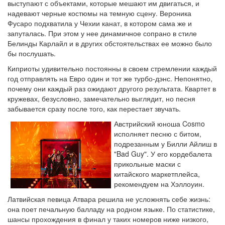
выступают с объектами, которые мешают им двигаться, и
надевают черные костюмы на темную сцену. Вероника
Фусаро подхватила у Чехии канат, в котором сама же и
запуталась. При этом у нее динамичное сопрано в стиле
Белинды Карлайл и в других обстоятельствах ее можно было
бы послушать.
Киприоты удивительно постоянны в своем стремлении каждый
год отправлять на Евро один и тот же турбо-дэнс. Непонятно,
почему они каждый раз ожидают другого результата. Квартет в
кружевах, безусловно, замечательно выглядит, но песня
забывается сразу после того, как перестает звучать.
Австрийский юноша Cosmo
исполняет песню с битом,
подрезанным у Билли Айлиш в
"Bad Guy". У его кордебалета
прикольные маски с
китайского маркетплейса,
рекомендуем на Хэллоуин.
Латвийская певица Атвара решила не усложнять себе жизнь:
она поет печальную балладу на родном языке. По статистике,
шансы прохождения в финал у таких номеров ниже низкого,