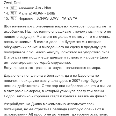
Zwei, Drei
13. 🇦🇱 Албания: Alis - Nân
14. 🇲🇹 Мальта: AIDAN - Bella
15. 🇳🇴 Норвегия: JONAS LOVV - YA YA YA
Шоу начинается с очередной нарезки номеров прошлых лет и
акробатики. Нас постоянно спрашивают, почему мы ничего не
пишем о ведущих. Мы этого не делаем потому, что мы очень,
очень вежливые! В самом деле, не будем же мы всерьез
обсуждать их пение и выведенного на сцену в предыдущем
полуфинале плюшевого кенгуру, похожего на упоротого лиса.
В этот раз они пошли еще дальше и устроили на сцене Евро
импровизированное кораблекрушение.
Вступление в этот раз не затянуто - начинаются номера.
Дара очень популярна в Болгарии, да и на Евро она не
новичок: певица уже выступала здесь в 2007 году, будучи
нежной дебютанткой. С тех пор она набралась опыта и вышла
в этот раз с номером, в который упихнула сразу три песни.
Бодро, забойно - хороший старт и крепкая заявка на финал.
Азербайджанка Джива максимально использует свой
потенциал, но ее страстная баллада (которую обвиняют в
испоьзовании AI) просто не дотягивает до уровня остальных