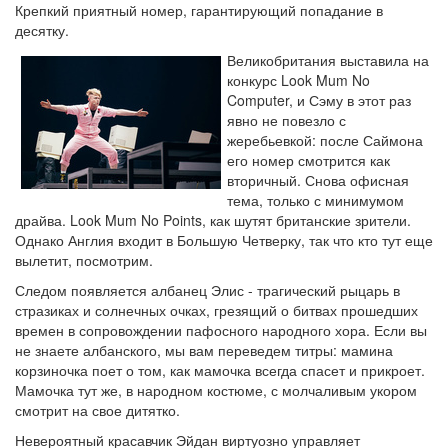
Крепкий приятный номер, гарантирующий попадание в
десятку.
Великобритания выставила на
конкурс Look Mum No
Computer, и Сэму в этот раз
явно не повезло с
жеребьевкой: после Саймона
его номер смотрится как
вторичный. Снова офисная
тема, только с минимумом
драйва. Look Mum No Points, как шутят британские зрители.
Однако Англия входит в Большую Четверку, так что кто тут еще
вылетит, посмотрим.
Следом появляется албанец Элис - трагический рыцарь в
стразиках и солнечных очках, грезящий о битвах прошедших
времен в сопровождении пафосного народного хора. Если вы
не знаете албанского, мы вам переведем титры: мамина
корзиночка поет о том, как мамочка всегда спасет и прикроет.
Мамочка тут же, в народном костюме, с молчаливым укором
смотрит на свое дитятко.
Невероятный красавчик Эйдан виртуозно управляет