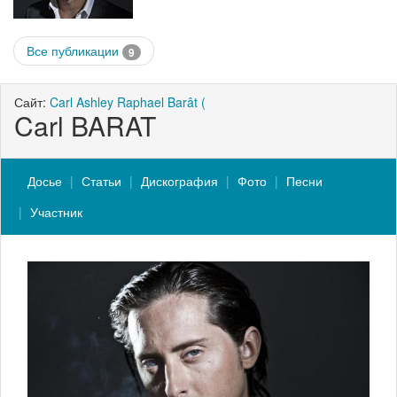
Все публикации
9
Сайт:
Carl Ashley Raphael Barât (
Carl BARAT
Досье
Статьи
Дискография
Фото
Песни
Участник