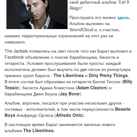
свой дебютный альбом
"Let It
Reign"
.
Прослушать его можно
здесь
.
Альбом выложен на
SoundCloud и, к счастью,
никаких территориальных ограничений на этот раз не
навешано.
The Jackals появились на свет после того как Барат выложил в
Facebook объявление о поиске барабанщика, басиста и
гитариста. Условия прослушивания были просты: каждый
исполнитель должен был выучить по две песни из репертуара
прежних групп Барата -
The Libertines
и
Dirty Pretty Things
.
В итоге состав был образован из гитариста Билли Тессио (
Billy
Tessio
), басиста Адама Клакстона (
Adam Claxton
) и
барабанщика Джея Боуна (
Jay Bone
).
Альбом, впрочем, писался при участии нескольких других -
гостевых - исполнителей, в том числе перкуссиониста
Beastie
Boys
Альфредо Ортиса (
Alfredo Ortiz
).
В настоящее время Барат занимается записью нового
альбома
The Libertines.