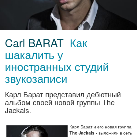
Carl BARAT
Как
шакалить у
иностранных студий
звукозаписи
Карл Барат представил дебютный
альбом своей новой группы The
Jackals.
Карл Барат и его новая группа
The Jackals
- выложили в сеть