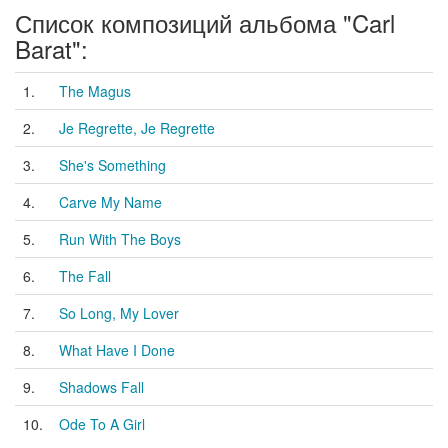
Список композиций альбома "Carl
Barat":
1.
The Magus
2.
Je Regrette, Je Regrette
3.
She's Something
4.
Carve My Name
5.
Run With The Boys
6.
The Fall
7.
So Long, My Lover
8.
What Have I Done
9.
Shadows Fall
10.
Ode To A Girl