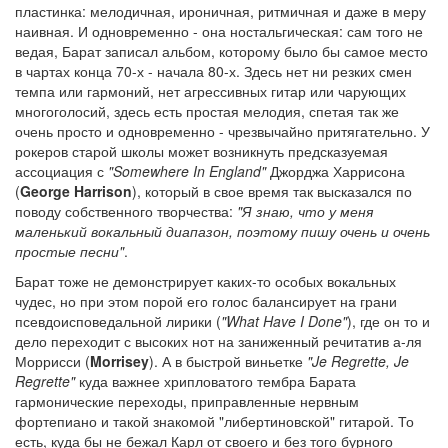
пластинка: мелодичная, ироничная, ритмичная и даже в меру
наивная. И одновременно - она ностальгическая: сам того не
ведая, Барат записал альбом, которому было бы самое место
в чартах конца 70-х - начала 80-х. Здесь нет ни резких смен
темпа или гармоний, нет агрессивных гитар или чарующих
многоголосий, здесь есть простая мелодия, спетая так же
очень просто и одновременно - чрезвычайно притягательно. У
рокеров старой школы может возникнуть предсказуемая
ассоциация с
"Somewhere In England"
Джорджа Харрисона
(
George Harrison
), который в свое время так высказался по
поводу собственного творчества:
"Я знаю, что у меня
маленький вокальный диапазон, поэтому пишу очень и очень
простые песни"
.
Барат тоже не демонстрирует каких-то особых вокальных
чудес, но при этом порой его голос балансирует на грани
псевдоисповедальной лирики (
"What Have I Done"
), где он то и
дело переходит с высоких нот на заниженный речитатив а-ля
Моррисси (
Morrisey
). А в быстрой виньетке
"Je Regrette, Je
Regrette"
куда важнее хрипловатого тембра Барата
гармонические переходы, приправленные нервным
фортепиано и такой знакомой "либертиновской" гитарой. То
есть, куда бы не бежал Карл от своего и без того бурного