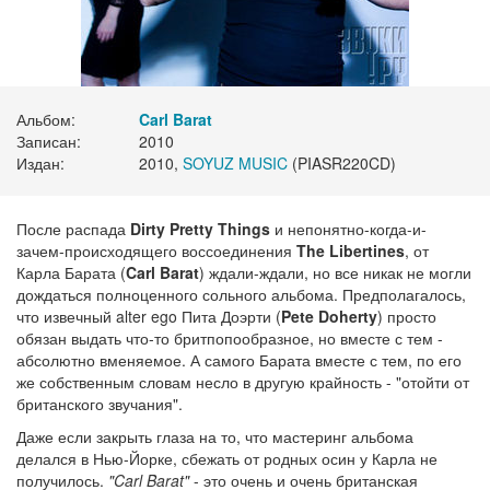
Альбом:
Carl Barat
Записан:
2010
Издан:
2010,
SOYUZ MUSIC
(PIASR220CD)
После распада
Dirty Pretty Things
и непонятно-когда-и-
зачем-происходящего воссоединения
The Libertines
, от
Карла Барата (
Carl Barat
) ждали-ждали, но все никак не могли
дождаться полноценного сольного альбома. Предполагалось,
что извечный alter ego Пита Доэрти (
Pete Doherty
) просто
обязан выдать что-то бритпопообразное, но вместе с тем -
абсолютно вменяемое. А самого Барата вместе с тем, по его
же собственным словам несло в другую крайность - "отойти от
британского звучания".
Даже если закрыть глаза на то, что мастеринг альбома
делался в Нью-Йорке, сбежать от родных осин у Карла не
получилось.
"Carl Barat"
- это очень и очень британская