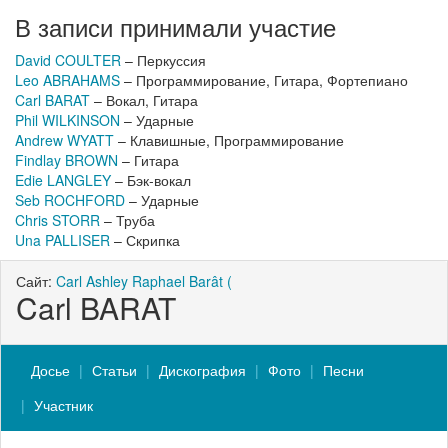
В записи принимали участие
David COULTER
– Перкуссия
Leo ABRAHAMS
– Программирование, Гитара, Фортепиано
Carl BARAT
– Вокал, Гитара
Phil WILKINSON
– Ударные
Andrew WYATT
– Клавишные, Программирование
Findlay BROWN
– Гитара
Edie LANGLEY
– Бэк-вокал
Seb ROCHFORD
– Ударные
Chris STORR
– Труба
Una PALLISER
– Скрипка
Сайт:
Carl Ashley Raphael Barât (
Carl BARAT
Досье
Статьи
Дискография
Фото
Песни
Участник