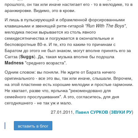
прошлого, он так или иначе настигает его - то в мелодике, то в
аранжировке. Видимо, это в крови.
И лишь в пульсирующей и обрамленной форсированными
клавишными и звенящей ритм-гитарой
"Run With The Boys"
,
мелодика песни вырывается из столь явного
семидесятничества и погружается в окончательные и
бесповоротные 80-е. И те, кто по каким-то причинам с
Баратом до этого не был знаком, могут вполне принять его за
Саггза (
Suggs
). Да, такая музыка вполне бы подошла
Madness
"среднего возраста".
Одним словом: вы поняли. Не ждите от Барата ничего
оригинального - все это вы, так или иначе, слышали. Впрочем,
на этой пластинке есть хорошие мелодии и простые гармонии.
Не хватает, разве что, ярлычка "рекомендовано для
семейного прослушивания". А это, согласитесь, для дня
сегодняшнего - не так уж и мало.
27.01.2011,
Павел СУРКОВ
(
ЗВУКИ РУ
)
вставить в блог