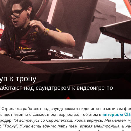
уп к трону
ботают над саундтреком к видеоигре по
 Скриллекс работают над саундтреком к видеоигре по мотивам фи
ь идет именно о совместном творчестве, - об этом в
интервью Cla
родер.
"Я встречусь со Скриллексом, когда вернусь. Мы делаем м
о "Трону". У нас есть где-то пять тем, всякая электроника, и на