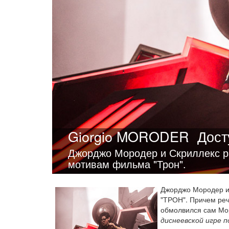
Giorgio MORODER
Дост
Джорджо Мородер и Скриллекс ра
мотивам фильма "Трон".
Джорджо Мородер и
"ТРОН". Причем реч
обмолвился сам Мо
диснеевской игре п