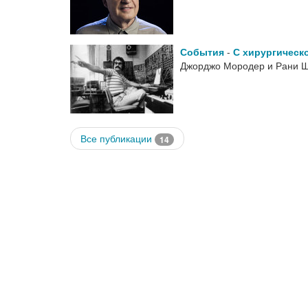
События
-
С хирургическ
Джорджо Мородер и Рани Ш
Все публикации
14