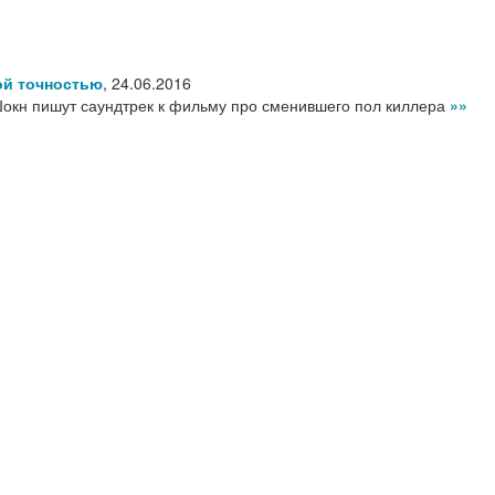
ой точностью
,
24.06.2016
окн пишут саундтрек к фильму про сменившего пол киллера
»»