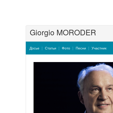
Giorgio MORODER
Досье
Статьи
Фото
Песни
Участник