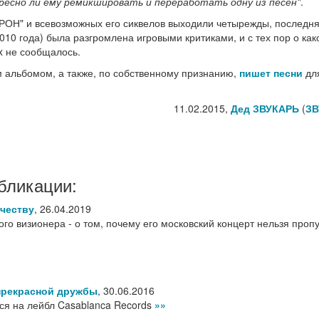
есно ли ему ремикшировать и переработать одну из песен"
.
РОН" и всевозможных его сиквелов выходили четырежды, последн
2010 года) была разгромлена игровыми критиками, и с тех пор о ка
x не сообщалось.
 альбомом, а также, по собственному признанию,
пишет песни
дл
11.02.2015,
Дед ЗВУКАРЬ
(
ЗВ
бликации:
честву
,
26.04.2019
го визионера - о том, почему его московский концерт нельзя пропу
прекрасной дружбы
,
30.06.2016
ся на лейбл Casablanca Records
»»