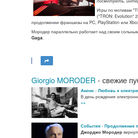
посмотреть, интер
Игры по мотивам "Т
("TRON: Evolution" 
продолжении франшизы на PC, PlayStation или Xbo
Мородер параллельно работает над своим сольным
Gaga
.
Giorgio MORODER
- свежие пу
Анонс
-
Любовь к электри
В день рождения электронно
»»
События
-
Продолжение 
Джорджо Мородер
вернул