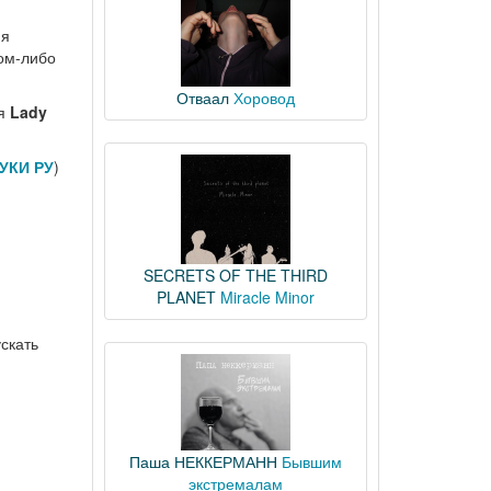
яя
ком-либо
Отваал
Хоровод
я
Lady
УКИ РУ
)
SECRETS OF THE THIRD
PLANET
Miracle Minor
скать
Паша НЕККЕРМАНН
Бывшим
экстремалам