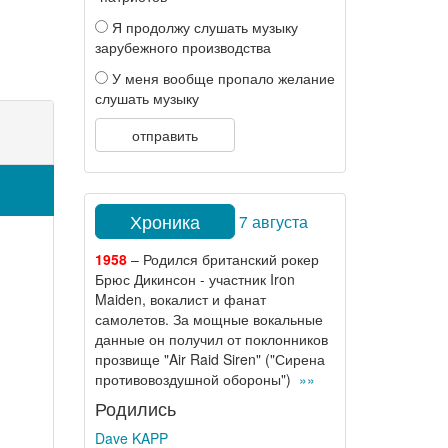
Я продолжу слушать музыку
зарубежного производства
У меня вообще пропало желание
слушать музыку
отправить
Хроника
7 августа
1958
– Родился британский рокер
Брюс Дикинсон - участник Iron
Maiden, вокалист и фанат
самолетов. За мощные вокальные
данные он получил от поклонников
прозвище "Air Raid Siren" ("Сирена
противовоздушной обороны")
»»
Родились
Dave KAPP