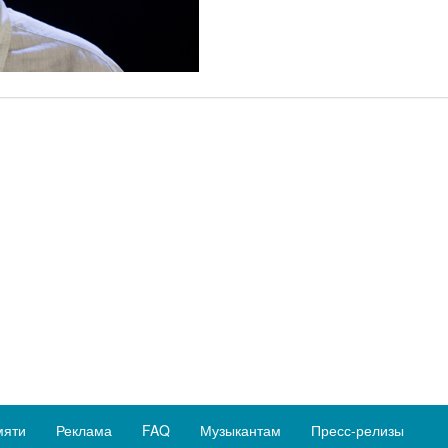
мяти
Реклама
FAQ
Музыкантам
Пресс-релизы