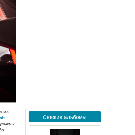
льма
Свежие альбомы
sh
узыку к
до