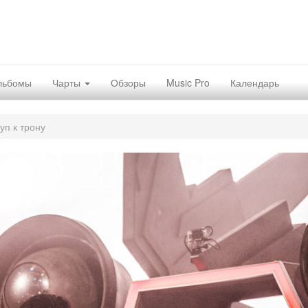
льбомы
Чарты
Обзоры
Music Pro
Календарь
уп к трону