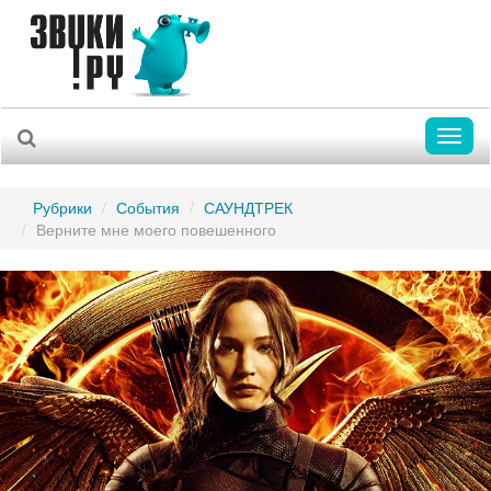
Toggl
naviga
Рубрики
События
САУНДТРЕК
Верните мне моего повешенного