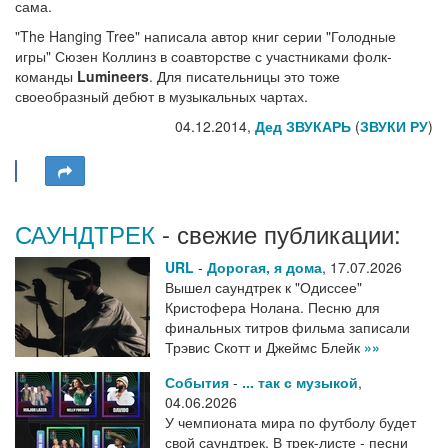
сама.
"The Hanging Tree" написала автор книг серии "Голодные
игры" Сюзен Коллинз в соавторстве с участниками фолк-
команды
Lumineers
. Для писательницы это тоже
своеобразный дебют в музыкальных чартах.
04.12.2014,
Дед ЗВУКАРЬ
(
ЗВУКИ РУ
)
САУНДТРЕК
- свежие публикации:
URL
-
Дорогая, я дома
,
17.07.2026
Вышел саундтрек к "Одиссее"
Кристофера Нолана. Песню для
финальных титров фильма записали
Трэвис Скотт и Джеймс Блейк
»»
События
-
... так с музыкой
,
04.06.2026
У чемпионата мира по футболу будет
свой саундтрек. В трек-листе - песни