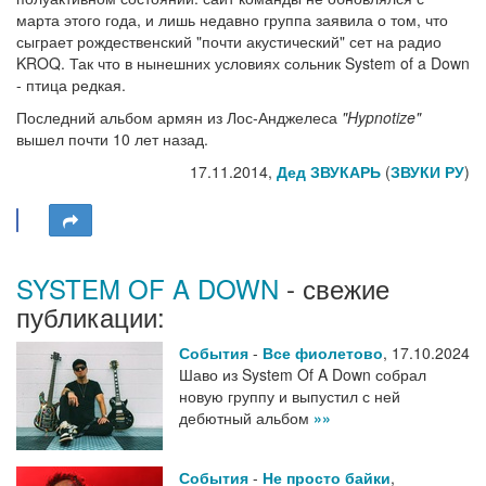
марта этого года, и лишь недавно группа заявила о том, что
сыграет рождественский "почти акустический" сет на радио
KROQ. Так что в нынешних условиях сольник System of a Down
- птица редкая.
Последний альбом армян из Лос-Анджелеса
"Hypnotize"
вышел почти 10 лет назад.
17.11.2014,
Дед ЗВУКАРЬ
(
ЗВУКИ РУ
)
SYSTEM OF A DOWN
- свежие
публикации:
События
-
Все фиолетово
,
17.10.2024
Шаво из System Of A Down собрал
новую группу и выпустил с ней
дебютный альбом
»»
События
-
Не просто байки
,