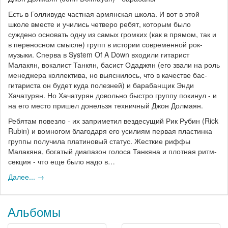
Есть в Голливуде частная армянская школа. И вот в этой
школе вместе и учились четверо ребят, которым было
суждено основать одну из самых громких (как в прямом, так и
в переносном смысле) групп в истории современной рок-
музыки. Сперва в System Of A Down входили гитарист
Малакян, вокалист Танкян, басист Одаджян (его звали на роль
менеджера коллектива, но выяснилось, что в качестве бас-
гитариста он будет куда полезней) и барабанщик Энди
Хачатурян. Но Хачатурян довольно быстро группу покинул - и
на его место пришел донельзя техничный Джон Долмаян.
Ребятам повезло - их заприметил вездесущий Рик Рубин (Rick
Rubin) и вомногом благодаря его усилиям первая пластинка
группы получила платиновый статус. Жесткие риффы
Малакяна, богатый диапазон голоса Танкяна и плотная ритм-
секция - что еще было надо в…
Далее... →
Альбомы