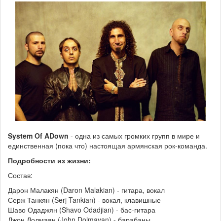
System Of ADown
- одна из самых громких групп в мире и
единственная (пока что) настоящая армянская рок-команда.
Подробности из жизни:
Состав:
Дарон Малакян (Daron Malakian) - гитара, вокал
Серж Танкян (Serj Tankian) - вокал, клавишные
Шаво Одаджян (Shavo Odadjian) - бас-гитара
Джон Долмаян (John Dolmayan) - барабаны