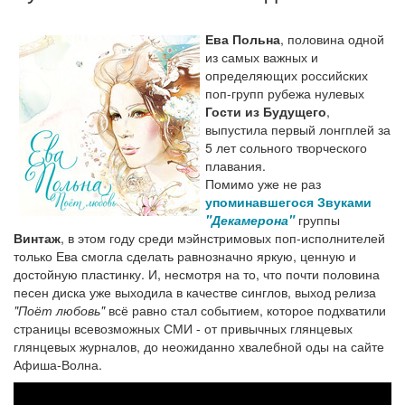
Ева Польна
, половина одной
из самых важных и
определяющих российских
поп-групп рубежа нулевых
Гости из Будущего
,
выпустила первый лонгплей за
5 лет сольного творческого
плавания.
Помимо уже не раз
упоминавшегося Звуками
"Декамерона"
группы
Винтаж
, в этом году среди мэйнстримовых поп-исполнителей
только Ева смогла сделать равнозначно яркую, ценную и
достойную пластинку. И, несмотря на то, что почти половина
песен диска уже выходила в качестве синглов, выход релиза
"Поёт любовь"
всё равно стал событием, которое подхватили
страницы всевозможных СМИ - от привычных глянцевых
глянцевых журналов, до неожиданно хвалебной оды на сайте
Афиша-Волна.