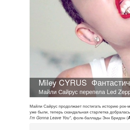
Miley CYRUS
Фантастич
Майли Сайрус перепела Led Zepp
Майли Сайрус продолжает постигать историю рок-му
уже были, теперь скандальная старлетка добралас
I'm Gonna Leave You"
, фолк-баллады Энн Бридон (