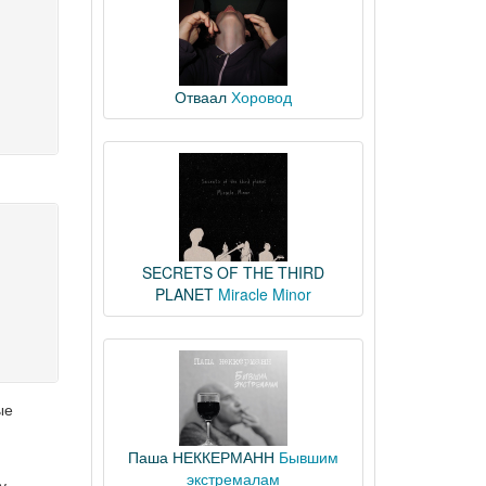
Отваал
Хоровод
SECRETS OF THE THIRD
PLANET
Miracle Minor
ые
Паша НЕККЕРМАНН
Бывшим
экстремалам
у