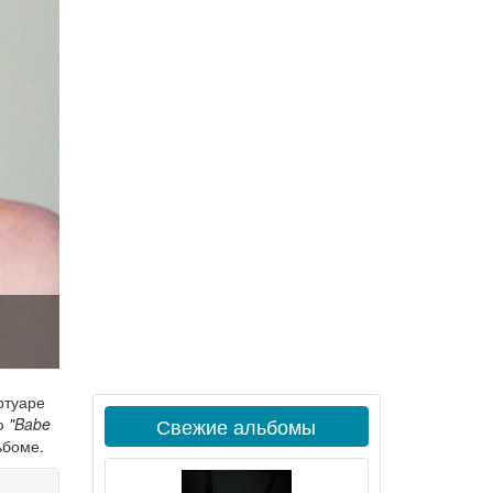
ртуаре
Свежие альбомы
ию
"Babe
ьбоме.