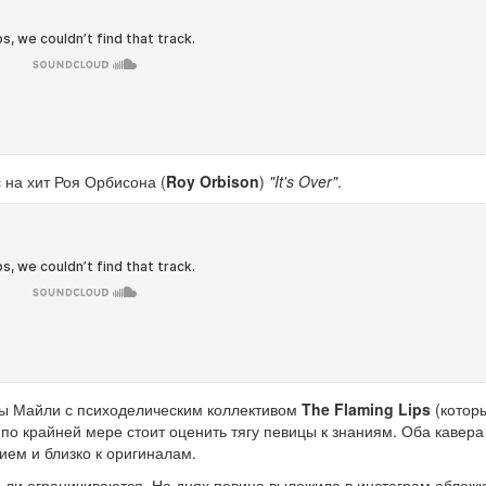
 на хит Роя Орбисона (
Roy Orbison
)
"It's Over"
.
жбы Майли с психоделическим коллективом
The Flaming Lips
(котор
о по крайней мере стоит оценить тягу певицы к знаниям. Оба кавера
ием и близко к оригиналам.
 ли ограничиваются. На днях певица выложила в инстаграм обложк