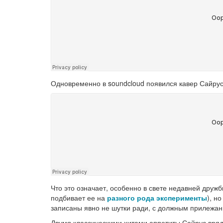
Одновременно в soundcloud появился кавер Сайрус
Что это означает, особенно в свете недавней дру
подбивает ее на
разного рода эксперименты
), н
записаны явно не шутки ради, с должным прилежан
Двумя классическими хитами аппетиты Сайрус вряд