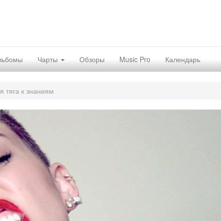
льбомы
Чарты
Обзоры
Music Pro
Календарь
я тяга к знаниям