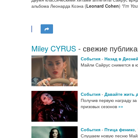
альбома Леонарда Коэна (
Leonard Cohen
)
"I'm Yo
Miley CYRUS
- свежие публика
События
-
Назад в Дисне
Майли Сайрус снимется в 
События
-
Давайте жить 
Получив первую награду за 
призовых сезонов
»»
События
-
Птица феникс
,
Слушаем новую песню Майли