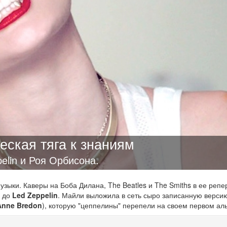
еская тяга к знаниям
elin и Роя Орбисона.
зыки. Каверы на Боба Дилана, The Beatles и The Smiths в ее репе
ь до
Led Zeppelin
. Майли выложила в сеть сыро записанную верс
Anne Bredon
), которую "цеппелины" перепели на своем первом ал