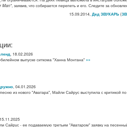
ur Man"
, заявив, что собирается перепеть и его. Следите за обновл
15.09.2014,
Дед ЗВУКАРЬ
(
ЗВ
ции:
йленд
,
18.02.2026
юбилейном выпуске ситкома "Ханна Монтана"
»»
дружно
,
04.01.2026
песню из нового "Аватара", Майли Сайрус выступила с критикой по
15.11.2025
 Сайрус - ее подаваемую третьим "Аватаром" заявку на песенны