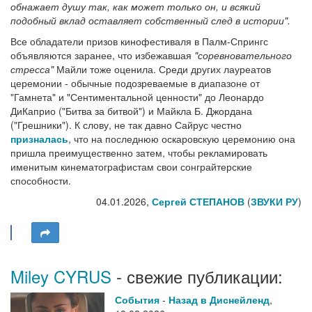
обнажает душу так, как может только он, и всякий
подобный вклад оставляет собственный след в истории".
Все обладатели призов кинофестиваля в Палм-Спрингс
объявляются заранее, что избежавшая
"соревновательного
стресса"
Майли тоже оценила. Среди других лауреатов
церемонии - обычные подозреваемые в диапазоне от
"Гамнета" и "Сентиментальной ценности" до Леонардо
ДиКаприо ("Битва за битвой") и Майкла Б. Джордана
("Грешники"). К слову, не так давно Сайрус честно
призналась
, что на последнюю оскаровскую церемонию она
пришла преимущественно затем, чтобы рекламировать
именитым кинематографистам свои сонграйтерские
способности.
04.01.2026,
Сергей СТЕПАНОВ
(
ЗВУКИ РУ
)
Miley CYRUS
- свежие публикации:
События
-
Назад в Диснейленд
,