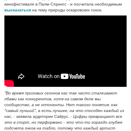
кинофестиваля в Палм-Спрингс - и посчитала необходимым
высказаться
на тему природы оскаровских гонок.
"Во время призовых сезонов нас так часто сталкивают
лбами как конкурентов, хотя на самом деле мы
сообщество, а не оппоненты. Нет такого понятия, как
"самый лучший", а есть лучшее, на что способен каждый из
нас,
- заявила аудитории Сайрус. -
Цифры превращают все
это в спорт, но перформанс - это что-то гораздо глубже
подсчета очков на табло, потому что каждый артист