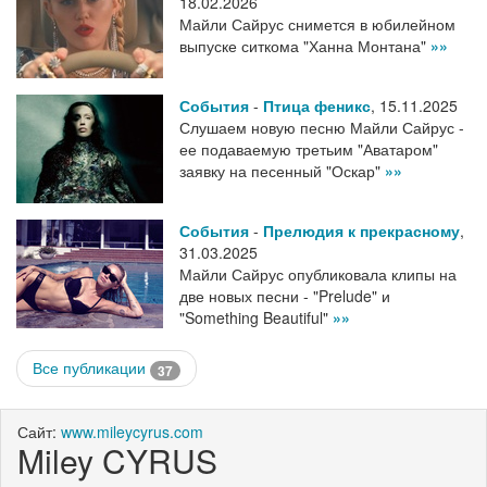
18.02.2026
Майли Сайрус снимется в юбилейном
выпуске ситкома "Ханна Монтана"
»»
События
-
Птица феникс
,
15.11.2025
Слушаем новую песню Майли Сайрус -
ее подаваемую третьим "Аватаром"
заявку на песенный "Оскар"
»»
События
-
Прелюдия к прекрасному
,
31.03.2025
Майли Сайрус опубликовала клипы на
две новых песни - "Prelude" и
"Something Beautiful"
»»
Все публикации
37
Сайт:
www.mileycyrus.com
Miley CYRUS