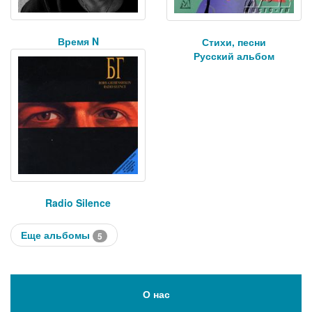
Время N
Стихи, песни
Русский альбом
Radio Silence
Еще альбомы
5
О нас