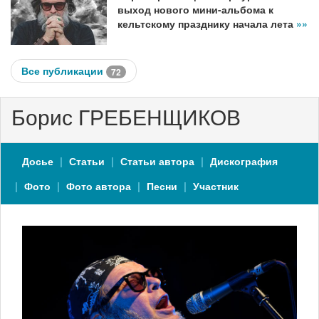
выход нового мини-альбома к
кельтскому празднику начала лета
»»
Все публикации
72
Борис ГРЕБЕНЩИКОВ
Досье
Статьи
Статьи автора
Дискография
Фото
Фото автора
Песни
Участник