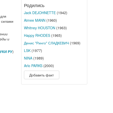
Родились
Jack DEJOHNETTE
(1942)
 для
Aimee MANN
(1960)
ю силами
Whitney HOUSTON
(1963)
жении
Happy RHODES
(1965)
рды и
Денис "Ринго" СЛАДКЕВИЧ
(1969)
LSK
(1977)
УКИ РУ
)
NINA
(1989)
Arlo PARKS
(2000)
Добавить факт