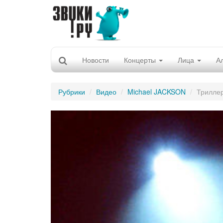
Новости
Концерты
Лица
А
Рубрики
Видео
Michael JACKSON
Триллер