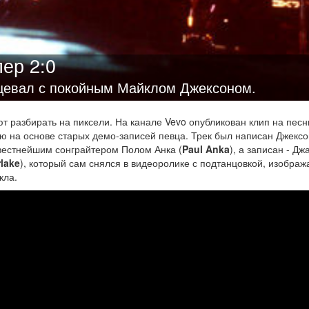
ер 2:0
нцевал с покойным Майклом Джексоном.
 разбирать на пиксели. На канале Vevo опубликован клип на пес
ую на основе старых демо-записей певца. Трек был написан Джекс
звестнейшим сонграйтером Полом Анка (
Paul Anka
), а записан - Д
rlake
), который сам снялся в видеоролике с подтанцовкой, изобра
кла.