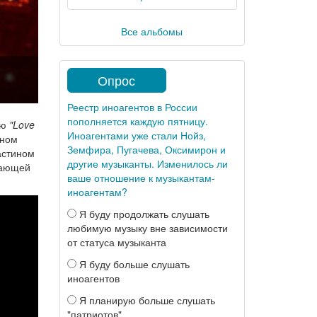
Все альбомы
Опрос
Реестр иноагентов в России
пополняется каждую пятницу.
ню
"Love
Иноагентами уже стали Нойз,
оном
Земфира, Пугачева, Оксимирон и
жастином
другие музыканты. Изменилось ли
жающей
ваше отношение к музыкантам-
иноагентам?
Я буду продолжать слушать
любимую музыку вне зависимости
от статуса музыканта
Я буду больше слушать
иноагентов
Я планирую больше слушать
"патриотов"