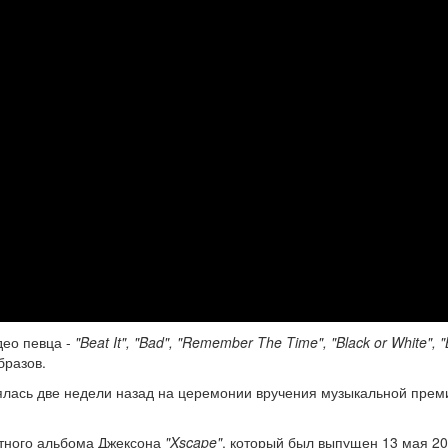
део певца -
"Beat It", "Bad", "Remember The Time", "Black or White", "B
бразов.
лась две недели назад на церемонии вручения музыкальной прем
ртного альбома Джексона
"Xscape"
, который был выпущен 13 мая 20