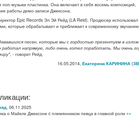
я поп-музыки пластинка. Она включает в себя восемь композиций,
ние работы демо-записи Джексона.
ректор Epic Records Эл Эй Рейд (LA Reid). Продюсер использовал
ми, которые обрабатывает и приближает к современному звучани
здававшихся песен, которые мы с гордостью презентуем в изло
о работал напрямую, либо очень хотел поработать. Мы очень го
миру"
, - говорит Рейд.
16.05.2014,
Екатерина КАРИНИНА
(
ЗВ
ликации:
ряд
,
06.11.2025
ка о Майкле Джексоне c племянником певца в главной роли
»»