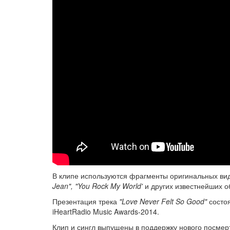
В клипе используются фрагменты оригинальных ви
Jean", "You Rock My World'
и других известнейших о
Презентация трека
"Love Never Felt So Good"
состоя
iHeartRadio Music Awards-2014.
Клип и сингл выпущены в поддержку нового посме