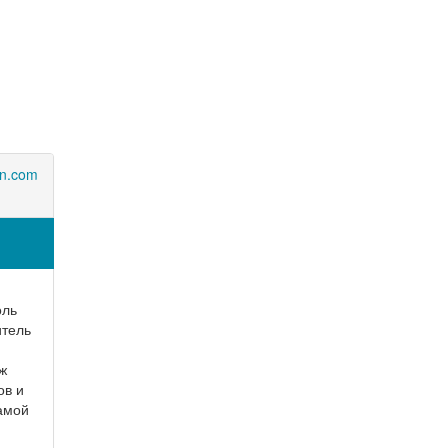
on.com
оль
итель
й
ж
ов и
амой