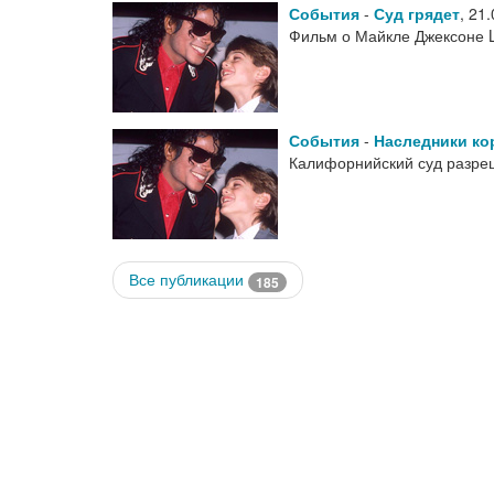
События
-
Суд грядет
,
21.
Фильм о Майкле Джексоне L
События
-
Наследники ко
Калифорнийский суд разреш
Все публикации
185