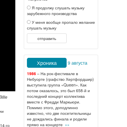
Я продолжу слушать музыку
зарубежного производства
У меня вообще пропало желание
слушать музыку
отправить
Хроника
9 августа
1986
– На рок-фестивале в
Небуорте (графство Хертфордшир)
выступила группа «Queen». Как
потом оказалось, это был 658-й и
последний концерт коллектива
illie
вместе с Фредди Маркьюри.
Помимо этого, доподлинно
ии
известно, что две посетительницы
не дождались финала и родили
прямо на концерте
»»
14-го