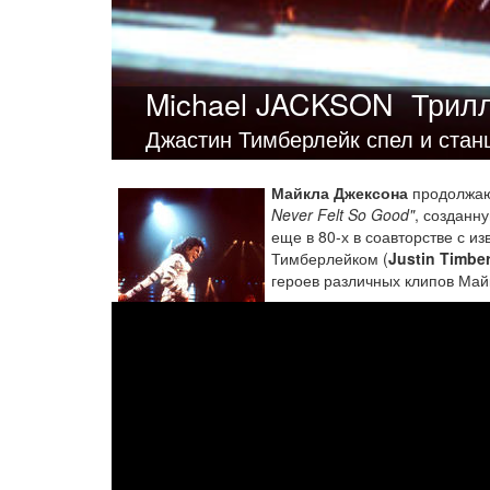
Michael JACKSON
Трилл
Джастин Тимберлейк спел и ста
Майкла Джексона
продолжают
Never Felt So Good"
, созданн
еще в 80-х в соавторстве с и
Тимберлейком (
Justin Timbe
героев различных клипов Май