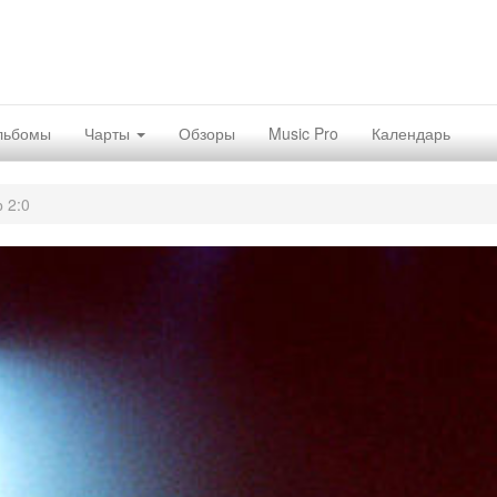
льбомы
Чарты
Обзоры
Music Pro
Календарь
 2:0