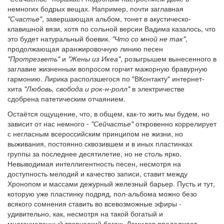
немногих бодрых вещах. Например, почти заглавная
"Счастье"
, завершающая альбом, тонет в акустическо-
клавишной вязи, хотя по сольной версии Вадима казалось, что
это будет натуральный боевик.
"Что со мной не так"
,
продолжающая аранжировочную линию песен
"Протрезветь"
и
"Жены из Икеа"
, розыгрышем вынесенного в
заглавие жизненным вопросом горчит мажорную бравурную
гармонию. Лирика расползшегося по "ВКонтакту" интернет-
хита
"Любовь, свобода и рок-н-ролл"
в электричестве
сдобрена патетическим отчаянием.
Остаётся ощущение, что, в общем, как-то жить мы будем, но
зависит от нас немного -
"Сейчастье"
откровенно коррелирует
с негласным всероссийским принципом не жизни, но
выживания, постоянно сквозившем и в иных пластинках
группы за последнее десятилетие, но не столь ярко.
Невыводимая интеллигентность песен, несмотря на
доступность мелодий и качество записи, ставит между
Хронопом и массами дежурный железный барьер. Пусть и тут,
которую уже пластинку подряд, пол-альбома можно безо
всякого сомнения ставить во всевозможные эфиры -
удивительно, как, несмотря на такой богатый и
многочисленный творческий багаж, Демидов продолжает