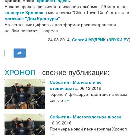
Хроноп
, можно
прочесть здесь.
Начало продаж физического издания альбома - 29 марта, на
концерте Хронопа
в московском "China-Town-Cafe", а также в
магазине "Дом Культуры"
.
На легальных цифровых платформах распространения
альбом появится 1 апреля.
24.03.2014,
Сергей МУДРИК
(
ЗВУКИ РУ
)
ХРОНОП
- свежие публикации:
События
-
Молчать и не
отсвечивать
,
06.12.2019
"Хроноп" фиксирует цайтгайст в новом
сингле
»»
События
-
Многополосное шоссе
,
18.09.2018
Премьера новой песни группы Хроноп
»»