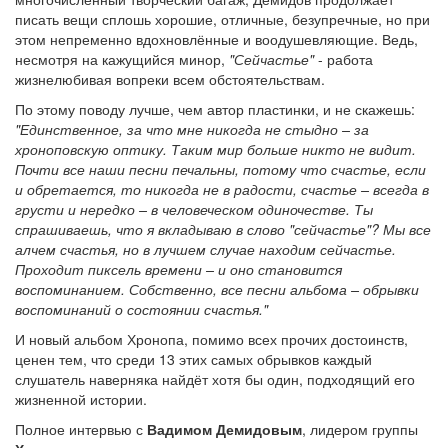
писать вещи сплошь хорошие, отличные, безупречные, но при
этом непременно вдохновлённые и воодушевляющие. Ведь,
несмотря на кажущийся минор,
"Сейчастье"
- работа
жизнелюбивая вопреки всем обстоятельствам.
По этому поводу лучше, чем автор пластинки, и не скажешь:
"Единственное, за что мне никогда не стыдно – за
хроноповскую оптику. Таким мир больше никто не видит.
Почти все наши песни печальны, потому что счастье, если
и обретается, то никогда не в радости, счастье – всегда в
грусти и нередко – в человеческом одиночестве. Ты
спрашиваешь, что я вкладываю в слово "сейчастье"? Мы все
алчем счастья, но в лучшем случае находим сейчастье.
Проходит пиксель времени – и оно становится
воспоминанием. Собственно, все песни альбома – обрывки
воспоминаний о состоянии счастья."
И новый альбом Хронопа, помимо всех прочих достоинств,
ценен тем, что среди 13 этих самых обрывков каждый
слушатель наверняка найдёт хотя бы один, подходящий его
жизненной истории.
Полное интервью с
Вадимом Демидовым
, лидером группы