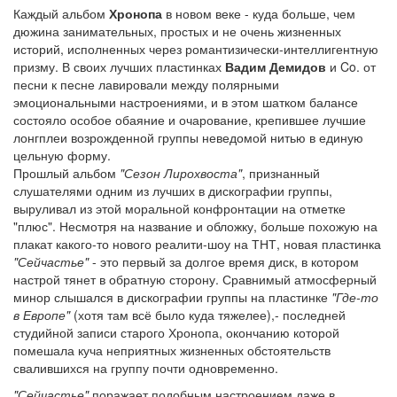
Каждый альбом
Хронопа
в новом веке - куда больше, чем
дюжина занимательных, простых и не очень жизненных
историй, исполненных через романтизически-интеллигентную
призму. В своих лучших пластинках
Вадим Демидов
и Co. от
песни к песне лавировали между полярными
эмоциональными настроениями, и в этом шатком балансе
состояло особое обаяние и очарование, крепившее лучшие
лонгплеи возрожденной группы неведомой нитью в единую
цельную форму.
Прошлый альбом
"Сезон Лирохвоста"
, признанный
слушателями одним из лучших в дискографии группы,
выруливал из этой моральной конфронтации на отметке
"плюс". Несмотря на название и обложку, больше похожую на
плакат какого-то нового реалити-шоу на ТНТ, новая пластинка
"Сейчастье"
- это первый за долгое время диск, в котором
настрой тянет в обратную сторону. Сравнимый атмосферный
минор слышался в дискографии группы на пластинке
"Где-то
в Европе"
(хотя там всё было куда тяжелее),- последней
студийной записи старого Хронопа, окончанию которой
помешала куча неприятных жизненных обстоятельств
свалившихся на группу почти одновременно.
"Сейчастье"
поражает подобным настроением даже в