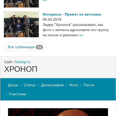
Интервью
-
Привет из автозака
,
06.04.2018
Лидер "Хронопа" рассказывает, как
фото с митинга вдохновило его группу
на песню и реюнион
»»
Все публикации
15
Сайт:
hronop.ru
ХРОНОП
Досье
Статьи
Дискография
Фото
Песни
Участники