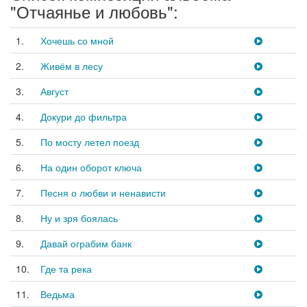
"Отчаянье и любовь":
1.
Хочешь со мной
2.
Живём в лесу
3.
Август
4.
Докури до фильтра
5.
По мосту летел поезд
6.
На один оборот ключа
7.
Песня о любви и ненависти
8.
Ну и зря боялась
9.
Давай ограбим банк
10.
Где та река
11.
Ведьма