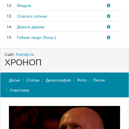
12.
Медуза
13.
Спасать солнце
14.
Дорога дурака
15.
Гибкие люди (бонус)
Сайт:
hronop.ru
ХРОНОП
Досье
Статьи
Дискография
Фото
Песни
Участники