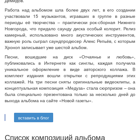
Демидов.
Работа над альбомом шла более двух лет, в его создании
участвовали 15 музыкантов, игравших в группе в разные
периоды её творчества – практически рок-сборная Нижнего
Новгорода, что придало саунду диска особый колорит. Релиз
камерный, использовано много акустических инструментов,
важную роль сыграл саундпродюсер Алекс Репьёв, с которым
Хроноп записывает уже шестой альбом.
Песни, вошедшие на диск «Отчаянье и любовь»,
публиковались в Интернете как синглы, каждая получила
уникальное оформление в виде авторского коллажа. В
комплект издания вошли открытки с репродукциями этих
коллажей. На три песни сняты оригинальные видеоклипы, а
концептуальная композиция «Медуза» стала сюрпризом – она
была специально презентована только за несколько дней до
выхода альбома на сайте «Новой газеты».
вставить в блог
Список композиций альбома