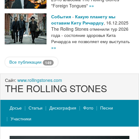
"Foreign Tongues"
»»
События
-
Какую планету мы
оставим Киту Ричардсу
,
16.12.2025
The Rolling Stones отменили тур 2026
года - состояние здоровья Кита
Ричардса не позволяет ему выступать
»»
Все публикации
149
Сайт:
www.rollingstones.com
THE ROLLING STONES
Досье
Статьи
Дискография
Фото
Песни
Участники