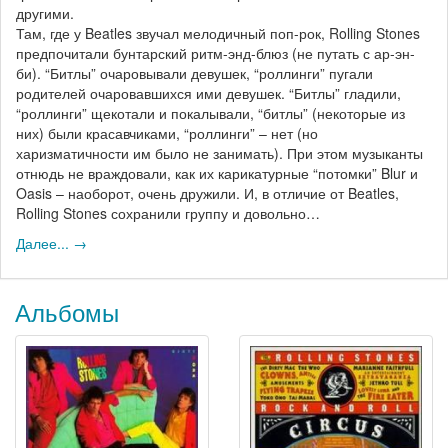
другими.
Там, где у Beatles звучал мелодичный поп-рок, Rolling Stones
предпочитали бунтарский ритм-энд-блюз (не путать с ар-эн-
би). “Битлы” очаровывали девушек, “роллинги” пугали
родителей очаровавшихся ими девушек. “Битлы” гладили,
“роллинги” щекотали и покалывали, “битлы” (некоторые из
них) были красавчиками, “роллинги” – нет (но
харизматичности им было не занимать). При этом музыканты
отнюдь не враждовали, как их карикатурные “потомки” Blur и
Oasis – наоборот, очень дружили. И, в отличие от Beatles,
Rolling Stones сохранили группу и довольно…
Далее... →
Альбомы