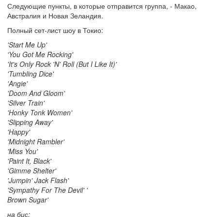
Следующие пункты, в которые отправится группа, - Макао,
Австралия и Новая Зеландия.
Полный сет-лист шоу в Токио:
'Start Me Up'
'You Got Me Rocking'
'It's Only Rock 'N' Roll (But I Like It)'
'Tumbling Dice'
'Angie'
'Doom And Gloom'
'Silver Train'
'Honky Tonk Women'
'Slipping Away'
'Happy'
'Midnight Rambler'
'Miss You'
'Paint It, Black'
'Gimme Shelter'
'Jumpin' Jack Flash'
'Sympathy For The Devil' '
Brown Sugar'
на бис: