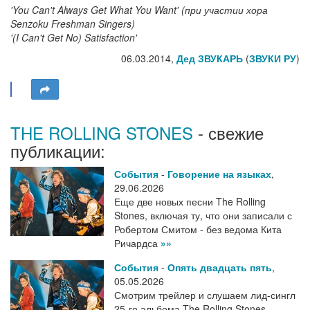
'You Can't Always Get What You Want' (при участии хора
Senzoku Freshman Singers)
'(I Can't Get No) Satisfaction'
06.03.2014,
Дед ЗВУКАРЬ
(
ЗВУКИ РУ
)
THE ROLLING STONES
- свежие
публикации:
События
-
Говорение на языках
,
29.06.2026
Еще две новых песни The Rolling
Stones, включая ту, что они записали с
Робертом Смитом - без ведома Кита
Ричардса
»»
События
-
Опять двадцать пять
,
05.05.2026
Смотрим трейлер и слушаем лид-сингл
25-го альбома The Rolling Stones