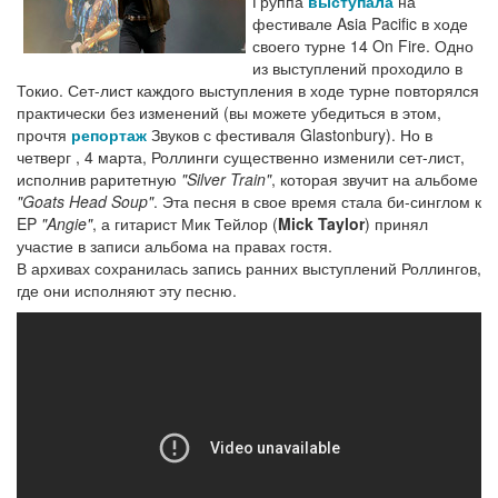
Группа
выступала
на
фестивале Asia Pacific в ходе
своего турне 14 On Fire. Одно
из выступлений проходило в
Токио. Сет-лист каждого выступления в ходе турне повторялся
практически без изменений (вы можете убедиться в этом,
прочтя
репортаж
Звуков с фестиваля Glastonbury). Но в
четверг , 4 марта, Роллинги существенно изменили сет-лист,
исполнив раритетную
"Silver Train"
, которая звучит на альбоме
"Goats Head Soup"
. Эта песня в свое время стала би-синглом к
EP
"Angie"
, а гитарист Мик Тейлор (
Mick Taylor
) принял
участие в записи альбома на правах гостя.
В архивах сохранилась запись ранних выступлений Роллингов,
где они исполняют эту песню.