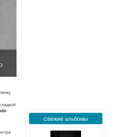
о
тинку
 сладкой
nde
Свежие альбомы
истра