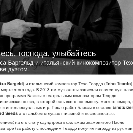
есь, господа, улыбайтесь
са Баргельд и итальянский кинокомпозитор Тех
ве дуэтом.
ixa Bargeld
) и итальянский композитор Техо Теардо (
Teho Teardo
)
в марте этого года. В 2013-ом музыканты записали совместную плас
ая программа Бликсы с театральным композитором Теардо -
стическая пьеса, в которой есть всего понемногу: мягкого юмора,
з и интеллектуальных игр. После работ Бликсы в составе
Einsturze
ad Seeds
этот альбом оглушает тишиной и неспешностью.
нием; на его счету саундтреки к фильмам знаменитого Паоло
ваторе (за работу с последним Теардо получил награду из рук мин