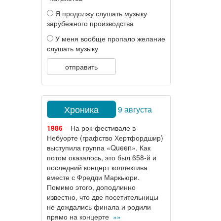
Я продолжу слушать музыку
зарубежного производства
У меня вообще пропало желание
слушать музыку
отправить
Хроника
9 августа
1986
– На рок-фестивале в
Небуорте (графство Хертфордшир)
выступила группа «Queen». Как
потом оказалось, это был 658-й и
последний концерт коллектива
вместе с Фредди Маркьюри.
Помимо этого, доподлинно
известно, что две посетительницы
не дождались финала и родили
прямо на концерте
»»