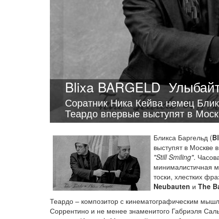
Blixa BARGELD
Улыбайт
Соратник Ника Кейва немец Блик
Теардо впервые выступят в Моск
Бликса Баргельд (
Bl
выступят в Москве 
"Still Smiling"
. Часов
минималистичная ми
тоски, хлестких фра
Neubauten
и
The B
Теардо – композитор с кинематографическим мышле
Соррентино и не менее знаменитого Габриэля Саль