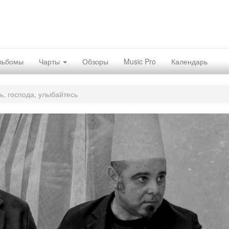
льбомы
Чарты
Обзоры
Music Pro
Календарь
ь, господа, улыбайтесь