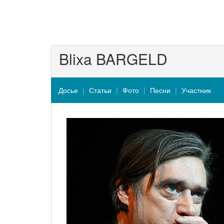
Blixa BARGELD
Досье
Статьи
Фото
Песни
Участник