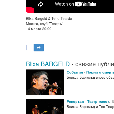
Blixa Bargeld & Teho Teardo
Москва, клуб "Театръ"
14 марта 20:00
Blixa BARGELD
- свежие публи
События
-
Помни о смерт
Бликса Баргельд вновь объ
Репортаж
-
Театр масок
,
1
Бликса Баргельд и Тео Теа