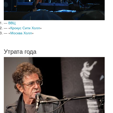
—
ВВЦ
— «
Крокус Сити Холл
»
— «
Москва Холл
»
Утрата года