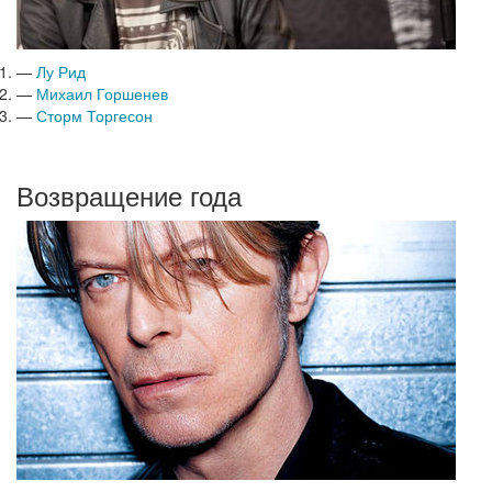
—
Лу Рид
—
Михаил Горшенев
—
Сторм Торгесон
Возвращение года