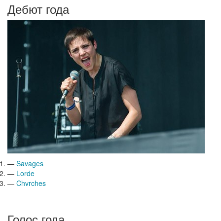
Дебют года
—
Savages
—
Lorde
—
Chvrches
Голос года