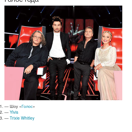
— Шоу «
Голос
»
—
Ylvis
—
Trixie Whitley