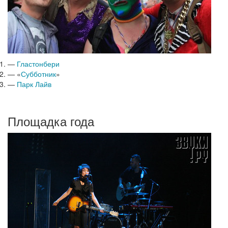
—
Гластонбери
— «
Субботник
»
—
Парк Лайв
Площадка года