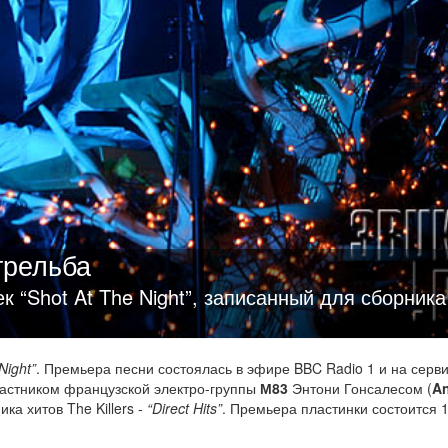
трельба
ек “Shot At The Night”, записанный для сборника
Night”
. Премьера песни состоялась в эфире BBC Radio 1 и на серв
участником французской электро-группы
М83
Энтони Гонсалесом (
A
ка хитов The Killers -
“Direct Hits”
. Премьера пластинки состоится 