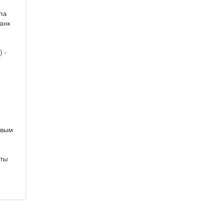
ппа
анк
 -
овым
иты