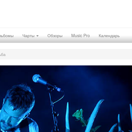
льбомы
Чарты
Обзоры
Music Pro
Календарь
ьба