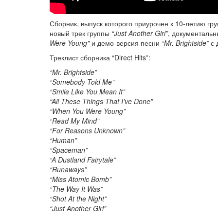
Сборник, выпуск которого приурочен к 10-летию гр
новый трек группы
“Just Another Girl”
, документальн
Were Young"
и демо-версия песни
“Mr. Brightside”
с 
Треклист сборника “Direct Hits”:
“Mr. Brightside”
“Somebody Told Me”
“Smile Like You Mean It”
“All These Things That I’ve Done”
“When You Were Young”
“Read My Mind”
“For Reasons Unknown”
“Human”
“Spaceman”
“A Dustland Fairytale”
“Runaways”
“Miss Atomic Bomb”
“The Way It Was”
“Shot At the Night”
“Just Another Girl”