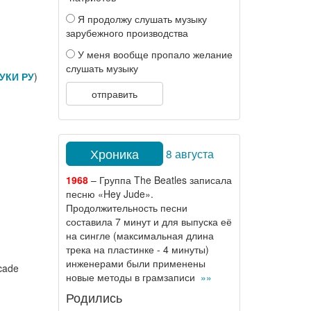
Я продолжу слушать музыку
зарубежного производства
У меня вообще пропало желание
слушать музыку
УКИ РУ
)
отправить
Хроника
8 августа
1968
– Группа The Beatles записала
песню «Hey Jude».
Продолжительность песни
составила 7 минут и для выпуска её
на сингле (максимальная длина
трека на пластинке - 4 минуты)
инженерами были применены
cade
новые методы в грамзаписи
»»
Родились