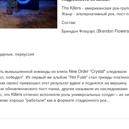
The Killers - американская рок-гру
Жанр - альтернативный рок, пост-п
Состав:
Брендон Флауэрс (Brandon Flowers)
дарные, перкуссия
сть вымышленной команды из клипа New Order "Crystal" следовали
ел, победил". Их первый же альбом "Hot Fuss" стал трижды платин
как своих) превзошел этот результат вдвое и поднялся на вершину
олне обновленческого пост-панка, другие называли их наследниками
о, что Killers отлично исполняли роль универсальных солдат – их х
наково хорошо "работали" как в формате стадионного рок…