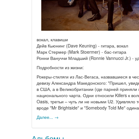
вокал, клавиши
Дейв Кьюнинг (Dave Keuning) - гитара, вокал
Марк Стермер (Mark Stoermer) - бас-гитара
Ронни Вануччи Младший (Ronnie Vannucci Jr.) - у
Подробности из жизни:
Рокеры-стиляги из Лас-Вегаса, назвавшиеся в че
девизу Александра Македонского: "Пришел, увид
в США, а в Великобритании (где парней приняли 
национального чарта. Одни относили Killers к в
Oasis, третьи – чуть ли не новыми U2. Удивляло т
вроде "Mr Brightside" и "Somebody Told Me" оди
Далее... →
Альбомы