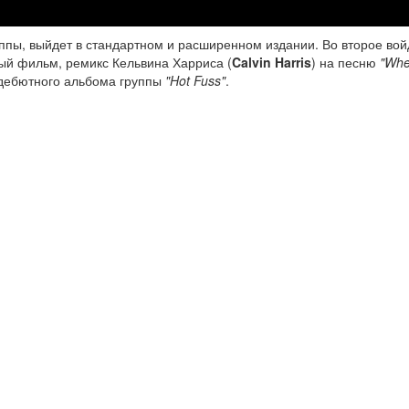
уппы, выйдет в стандартном и расширенном издании. Во второе вой
ый фильм, ремикс Кельвина Харриса (
Calvin Harris
) на песню
"Whe
дебютного альбома группы
"Hot Fuss"
.