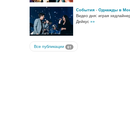
События
-
Однажды в Мо
Видео дня: играя хедлайнер
Дейкус
»»
Все публикации
61