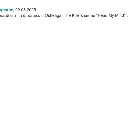
нреале
,
02.08.2025
ский сет на фестивале Osheaga, The Killers спели "Read My Mind" 