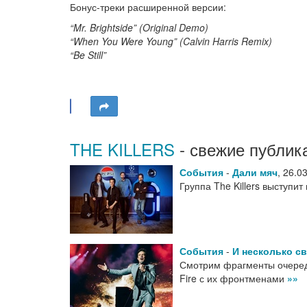
Бонус-треки расширенной версии:
“Mr. Brightside” (Original Demo)
“When You Were Young” (Calvin Harris Remix)
“Be Still”
THE KILLERS
- свежие публик
События
-
Дали мяч
,
26.0
Группа The Killers выступ
События
-
И несколько с
Смотрим фрагменты очередно
Fire с их фронтменами
»»