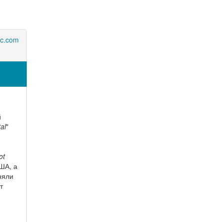
ic.com
й
al
"
ot
ША, а
няли
т