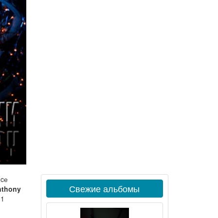
иcе
Свежие альбомы
nthony
11