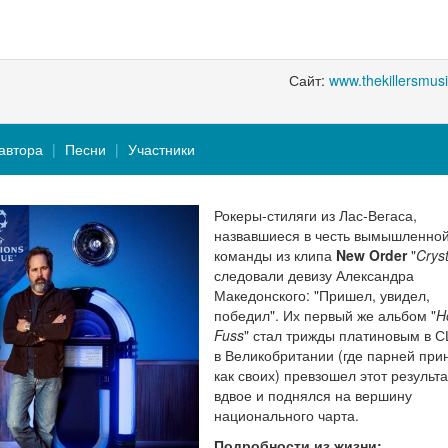
Сайт:
www.thekillersmus
автора
Песни
Участники
Рокеры-стиляги из Лас-Вегаса,
назвавшиеся в честь вымышленно
команды из клипа
New Order
"
Cryst
следовали девизу Александра
Македонского: "Пришел, увидел,
победил". Их первый же альбом "
H
Fuss
" стал трижды платиновым в С
в Великобритании (где парней при
как своих) превзошел этот результа
вдвое и поднялся на вершину
национального чарта.
Подробности из жизни: