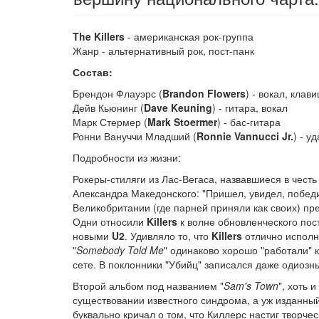
The Killers
- американская рок-группа
Жанр - альтернативный рок, пост-панк
Состав:
Брендон Флауэрс (
Brandon Flowers
) - вокал, клав
Дейв Кьюнинг (
Dave Keuning
) - гитара, вокал
Марк Стермер (
Mark Stoermer
) - бас-гитара
Ронни Вануччи Младший (
Ronnie Vannucci Jr.
) - у
Подробности из жизни:
Рокеры-стиляги из Лас-Вегаса, назвавшиеся в чес
Александра Македонского: "Пришел, увидел, победи
Великобритании (где парней приняли как своих) пр
Одни относили
Killers
к волне обновленческого пос
новыми
U2
. Удивляло то, что
Killers
отлично исполня
"
Somebody Told Me
" одинаково хорошо "работали" 
сете. В поклонники "Убийц" записался даже одиозн
Второй альбом под названием "
Sam's Town
", хоть 
существовании известного синдрома, а уж изданны
буквально кричал о том, что Киллерс настиг творче