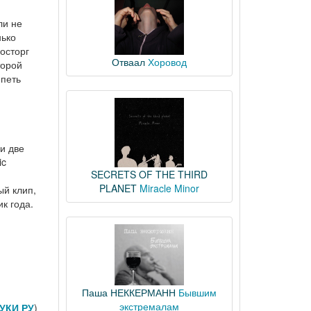
ли не
нько
осторг
Отваал
Хоровод
торой
епеть
и две
ic
SECRETS OF THE THIRD
PLANET
Miracle Minor
ый клип,
к года.
Паша НЕККЕРМАНН
Бывшим
экстремалам
УКИ РУ
)