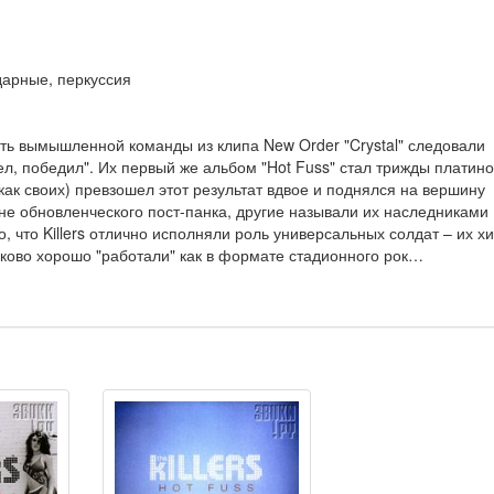
дарные, перкуссия
сть вымышленной команды из клипа New Order "Crystal" следовали
ел, победил". Их первый же альбом "Hot Fuss" стал трижды платин
как своих) превзошел этот результат вдвое и поднялся на вершину
олне обновленческого пост-панка, другие называли их наследниками
о, что Killers отлично исполняли роль универсальных солдат – их х
наково хорошо "работали" как в формате стадионного рок…