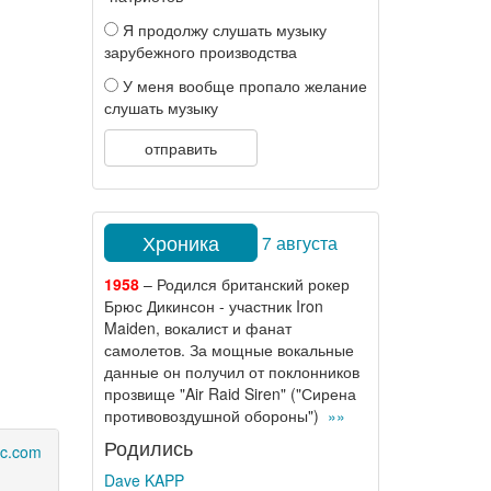
Я продолжу слушать музыку
зарубежного производства
У меня вообще пропало желание
слушать музыку
отправить
Хроника
7 августа
1958
– Родился британский рокер
Брюс Дикинсон - участник Iron
Maiden, вокалист и фанат
самолетов. За мощные вокальные
данные он получил от поклонников
прозвище "Air Raid Siren" ("Сирена
противовоздушной обороны")
»»
Родились
ic.com
Dave KAPP