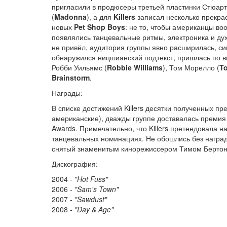
пригласили в продюсеры третьей пластинки Стюарт
(
Madonna
), а для
Killers
записал несколько прекрас
новых
Pet Shop Boys
: не то, чтобы американцы во
появлялись танцевальные ритмы, электроника и ду
не привёл, аудитория группы явно расширилась, син
обнаружился ницшианский подтекст, пришлась по вк
Робби Уильямс (
Robbie Williams
), Том Морелло (
T
Brainstorm
.
Награды:
В списке достижений Killers десятки полученных пр
американские), дважды группе доставалась премия
Awards. Примечательно, что Killers претендовала на
танцевальных номинациях. Не обошлись без наград
снятый знаменитым кинорежиссером Тимом Бертон
Дискография:
2004 -
"Hot Fuss"
2006 -
"Sam's Town"
2007 -
"Sawdust"
2008 -
"Day & Age"