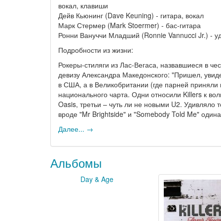
вокал, клавиши
Дейв Кьюнинг (Dave Keuning) - гитара, вокал
Марк Стермер (Mark Stoermer) - бас-гитара
Ронни Вануччи Младший (Ronnie Vannucci Jr.) - у
Подробности из жизни:
Рокеры-стиляги из Лас-Вегаса, назвавшиеся в че
девизу Александра Македонского: "Пришел, увид
в США, а в Великобритании (где парней приняли 
национального чарта. Одни относили Killers к в
Oasis, третьи – чуть ли не новыми U2. Удивляло т
вроде "Mr Brightside" и "Somebody Told Me" оди
Далее... →
Альбомы
Day & Age