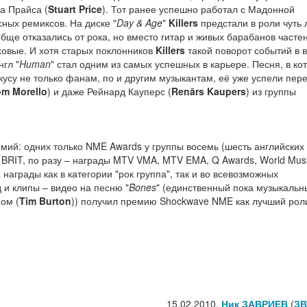
а Прайса (
Stuart Price
). Тот ранее успешно работал с Мадонной
ных ремиксов. На диске "
Day & Age
"
Killers
предстали в роли чуть 
обще отказались от рока, но вместо гитар и живых барабанов часте
ховые. И хотя старых поклонников
Killers
такой поворот событий в в
гл "
Human
" стал одним из самых успешных в карьере. Песня, в ко
усу не только фанам, по и другим музыкантам, её уже успели пер
om Morello
) и даже Рейнард Кауперс (
Renārs Kaupers
) из группы
емий: одних только NME Awards у группы восемь (шесть английских 
 BRIT, по разу – награды MTV VMA, MTV EMA, Q Awards, World Mus
 награды как в категории "рок группа", так и во всевозможных
 и клипы – видео на песню "
Bones
" (единственный пока музыкальн
ом (
Tim Burton
)) получил премию Shockwave NME как лучший роли
15.02.2010,
Ник ЗАВРИЕВ
(
ЗВ