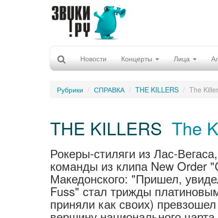
Новости
Концерты
Лица
А
Рубрики
СПРАВКА
THE KILLERS
The Kille
THE KILLERS
The Ki
Рокеры-стиляги из Лас-Вегас
команды из клипа New Order "
Македонского: "Пришел, увиде
Fuss" стал трижды платиновым
приняли как своих) превзошел 
вершину национального чарта.