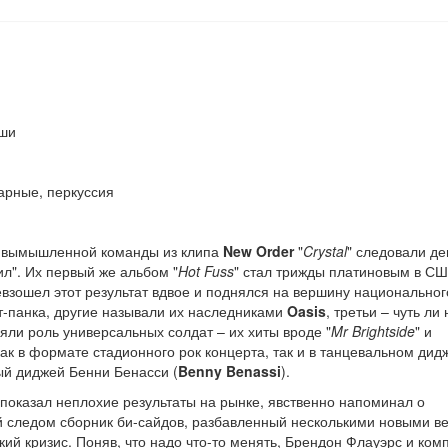
иши
дарные, перкуссия
ть вымышленной команды из клипа
New Order
"
Crystal
" следовали де
л". Их первый же альбом "
Hot Fuss
" стал трижды платиновым в СШ
евзошел этот результат вдвое и поднялся на вершину национальног
т-панка, другие называли их наследниками
Oasis
, третьи – чуть ли 
ли роль универсальных солдат – их хиты вроде "
Mr Brightside
" и
как в формате стадионного рок концерта, так и в танцевальном дид
ый диджей Бенни Бенасси (
Benny Benassi
).
и показал неплохие результаты на рынке, явственно напоминал о
й следом сборник би-сайдов, разбавленный несколькими новыми в
ский кризис. Поняв, что надо что-то менять, Брендон Флауэрс и ком