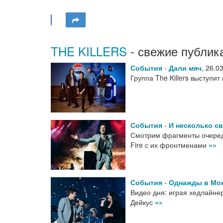
THE KILLERS
- свежие публик
События
-
Дали мяч
,
26.0
Группа The Killers выступ
События
-
И несколько с
Смотрим фрагменты очередно
Fire с их фронтменами
»»
События
-
Однажды в Мо
Видео дня: играя хедлайнер
Дейкус
»»