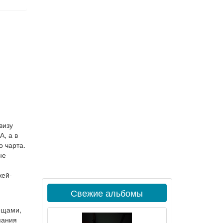
визу
А, а в
о чарта.
не
жей-
Свежие альбомы
ещами,
пания