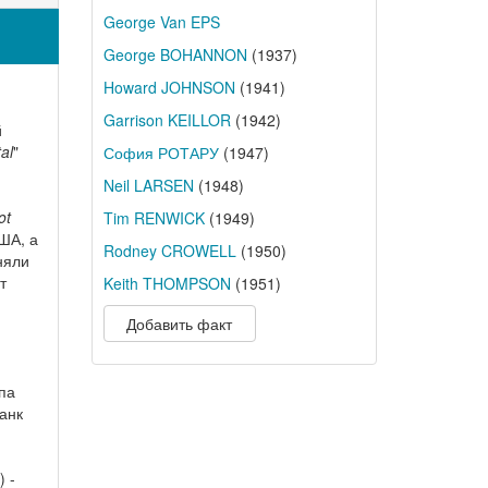
George Van EPS
George BOHANNON
(1937)
Howard JOHNSON
(1941)
Garrison KEILLOR
(1942)
й
al
"
София РОТАРУ
(1947)
Neil LARSEN
(1948)
ot
Tim RENWICK
(1949)
ША, а
Rodney CROWELL
(1950)
няли
т
Keith THOMPSON
(1951)
Добавить факт
ппа
анк
 -