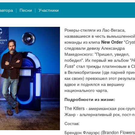
автора
Песни
Участники
Рокеры-стиляги из Лас-Вегаса,
назвавшиеся в честь вымышленно
команды из клипа
New Order
"
Cryst
следовали девизу Александра
Македонского: "Пришел, увидел,
победил". Их первый же альбом "
H
Fuss
" стал трижды платиновым в С
в Великобритании (где парней при
как своих) превзошел этот результа
вдвое и поднялся на вершину
национального чарта.
Подробности из жизни:
The Killers - американская рок-гру
Жанр - альтернативный рок, пост-п
Состав:
Брендон Флауэрс (Brandon Flowers)