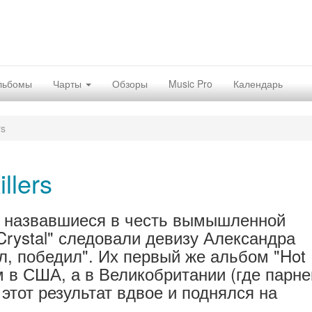
льбомы
Чарты
Обзоры
Music Pro
Календарь
rs
llers
а, назвавшиеся в честь вымышленной
Crystal" следовали девизу Александра
л, победил". Их первый же альбом "Hot
 в США, а в Великобритании (где парне
этот результат вдвое и поднялся на