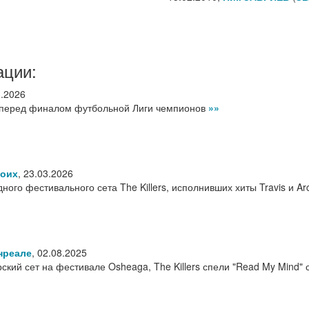
ации:
3.2026
ит перед финалом футбольной Лиги чемпионов
»»
воих
,
23.03.2026
го фестивального сета The Killers, исполнивших хиты Travis и Ar
нреале
,
02.08.2025
ский сет на фестивале Osheaga, The Killers спели "Read My Mind" 