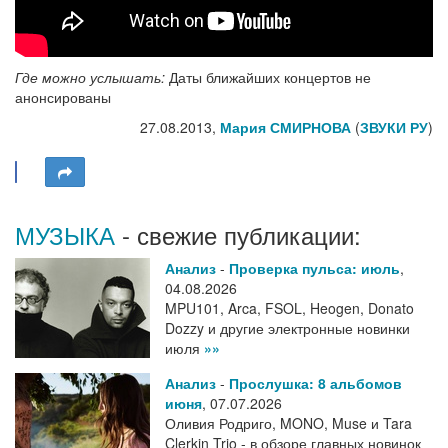
Где можно услышать:
Даты ближайших концертов не
анонсированы
27.08.2013,
Мария СМИРНОВА
(
ЗВУКИ РУ
)
МУЗЫКА
- свежие публикации:
Анализ
-
Проверка пульса: июль
,
04.08.2026
MPU101, Arca, FSOL, Heogen, Donato
Dozzy и другие электронные новинки
июля
»»
Анализ
-
Прослушка: 8 альбомов
июня
,
07.07.2026
Оливия Родриго, MONO, Muse и Tara
Clerkin Trio - в обзоре главных новинок