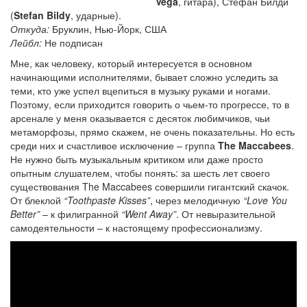
Vega
, гитара), Стефан Билди
(
Stefan Bildy
, ударные).
Откуда:
Бруклин, Нью-Йорк, США
Лейбл:
Не подписан
Мне, как человеку, который интересуется в основном
начинающими исполнителями, бывает сложно уследить за
теми, кто уже успел вцепиться в музыку руками и ногами.
Поэтому, если приходится говорить о чьем-то прогрессе, то в
арсенале у меня оказывается с десяток любимчиков, чьи
метаморфозы, прямо скажем, не очень показательны. Но есть
среди них и счастливое исключение – группа
The Maccabees
.
Не нужно быть музыкальным критиком или даже просто
опытным слушателем, чтобы понять: за шесть лет своего
существования The Maccabees совершили гигантский скачок.
От блеклой
“Toothpaste Kisses”
, через мелодичную
“Love You
Better”
– к филигранной
“Went Away”
. От невыразительной
самодеятельности – к настоящему профессионализму.