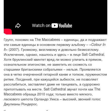
Групп, похожих на The Maccabees – единицы, да и подражают
эти самые единицы в основном первому альбому –
«Colour In
It»
(2007). Громкому, визгливому и довольно безмозглому.
Исключение, однако, нашлось и здесь – в лице Salt Cathedral.
Хотя бруклинский квинтет вряд ли можно уличить в прямом,
сознательном эпигонстве, не заметить их схожесть со
старшими британскими собратьями – нельзя. Проявляется
она в четко очерченной гитарной канве и топком, пружинистом
ритме. Посдений, при кажущейся зыбкости, не позволяет
расслабиться, заставляет даже не танцевать, а судорожно
притоптывать на месте. Salt Cathedral звучат почти как The
Maccabees образца 2010 года; только вместо мягкого,
ласкового шепота Орландо Уикса – высокий, звонкий голос
Джулианы Рондерос.