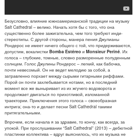
Безусловно, влияние южноамериканской традиции на музыку
Salt Cathedral – велико. Начать хотя бы с того, что она
существенно более зажигательна, чем того требуют инди-
стереотипы. С другой стороны, манера пения Джулианы
Рондерос не имеет ничего общего с той, что придерживаются,
допустим, вокалистки
Bomba Estéreo
и
Monsieur Periné
. Их
голоса – глубокие, томные, словно разморенные полуденным
солнцем. Голос Джулины Рондерос – легкий, как бабочка,
почти невесомый. Он не ведет мелодию за собой, а
затравленно порхает между сырыми гитарными риффами.
Порой он почти захлебывается нотами, но в последний
момент все же выныривает из их жгучего водоворота и
продолжает двигаться по прихотливой, изломанной
траектории. Приключения этого голоса – своеобразная
интрига; она-то и делает песни Salt Cathedral такими
притягательными.
Впрочем, если начала я за здравие, то кончу, как всегда, за
упокой. При прослушивании “Salt Cathedral” (2013) – дебютной
пластинки коллектива – вдруг выяснилось, что их музыка не