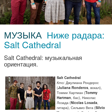
МУЗЫКА
Ниже радара:
Salt Cathedral
Salt Cathedral: музыкальная
ориентация.
Salt Cathedral
Кто:
Джулиана Рондерос
(
Juliana Ronderos
, вокал),
Томми Хартман (
Tommy
Hartman
, бас), Николас
Лозада (
Nicolas Losada
,
гитара), Сильвио Вега (
Silvio