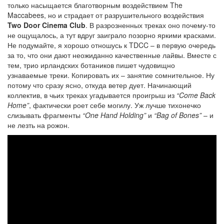
только насыщается благотворным воздействием The
Maccabees, но и страдает от разрушительного воздействия
Two Door Cinema Club
. В разрозненных треках оно почему-то
не ощущалось, а тут вдруг заиграло позорно яркими красками.
Не подумайте, я хорошо отношусь к TDCC – в первую очередь
за то, что они дают неожиданно качественные лайвы. Вместе с
тем, трио ирландских ботаников пишет чудовищно
узнаваемые треки. Копировать их – занятие сомнительное. Ну
потому что сразу ясно, откуда ветер дует. Начинающий
коллектив, в чьих треках угадывается проигрыш из
“Come Back
Home”
, фактически роет себе могилу. Уж лучше тихонечко
слизывать фрагменты
“One Hand Holding”
и
“Bag of Bones”
– и
не лезть на рожон.