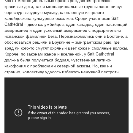
Как от межнациональных браков рождаются гротескно
красивые дети, так и межнациональные группы часто пишут
чересчур вычурную музыку, слепленную из целого
калейдоскопа культурных осколков. Среди участников Salt
Cathedral – двое колумбийцев, один канадец, один настоящий
американец и один условный американец с подозрительно
испанской фамилией Вега. Перезнакомились они в Бостоне, а
обосноваться решили в Бруклине – эмигрантском раю, где
вряд ли кого-то смутят охряный цвет кожи и смоляные волосы.
Короче, по законам жанра и вселенной, у Salt Cathedral
должна была получиться бодрая, чувственная латино-
какофония с проблесками северной аскезы. Но, как ни
странно, коллективу удалось избежать ненужной пестроты.