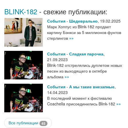
BLINK-182
- свежие публикации:
События
-
Шедеврально
,
19.02.2025
Марк Хоппус из Blink-182 продает
картину Бэнкси за 5 миллионов фунтов
стерлингов
»»
События
-
Сладкая парочка
,
21.09.2023
Blink-182 отстрелялись дуплетом новых
песен из выходящего в октябре
альбома
»»
События
-
А мы такие внезапные
,
14.04.2023
В последний момент к фестивалю
Coachella присоединились Blink-182
»»
Все публикации
45