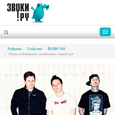
Toggl
naviga
Рубрики
События
BLINK-182
Лишь соберёмся, начинаем глумиться