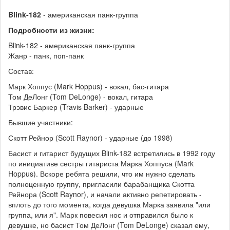
Blink-182
- американская панк-группа
Подробности из жизни:
Blink-182 - американская панк-группа
Жанр - панк, поп-панк
Состав:
Марк Хоппус (Mark Hoppus) - вокал, бас-гитара
Том ДеЛонг (Tom DeLonge) - вокал, гитара
Трэвис Баркер (Travis Barker) - ударные
Бывшие участники:
Скотт Рейнор (Scott Raynor) - ударные (до 1998)
Басист и гитарист будущих Blink-182 встретились в 1992 году
по инициативе сестры гитариста Марка Хоппуса (Mark
Hoppus). Вскоре ребята решили, что им нужно сделать
полноценную группу, пригласили барабанщика Скотта
Рейнора (Scott Raynor), и начали активно репетировать -
вплоть до того момента, когда девушка Марка заявила "или
группа, или я". Марк повесил нос и отправился было к
девушке, но басист Том ДеЛонг (Tom DeLonge) сказал ему,