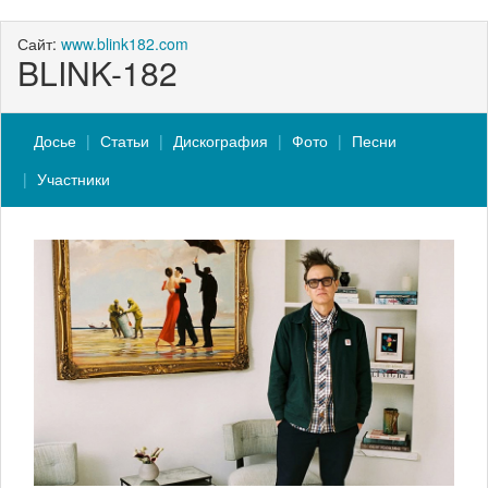
Сайт:
www.blink182.com
BLINK-182
Досье
Статьи
Дискография
Фото
Песни
Участники