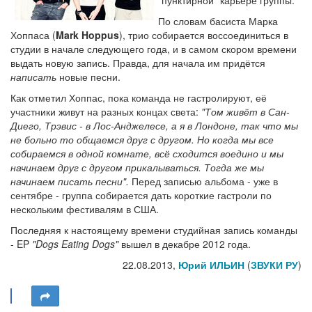
"пунктирной" карьере группы.
По словам басиста Марка
Хоппаса (
Mark Hoppus
), трио собирается воссоединиться в
студии в начале следующего года, и в самом скором времени
выдать новую запись. Правда, для начала им придётся
написать
новые песни.
Как отметил Хоппас, пока команда не гастролируют, её
участники живут на разных концах света:
"Том живёт в Сан-
Диего, Трэвис - в Лос-Анджелесе, а я в Лондоне, так что мы
не больно то общаемся друг с другом. Но когда мы все
собираемся в одной комнате, всё сходится воедино и мы
начинаем друг с другом прикалываться. Тогда же мы
начинаем писать песни".
Перед записью альбома - уже в
сентябре - группа собирается дать короткие гастроли по
нескольким фестивалям в США.
Последняя к настоящему времени студийная запись команды
- EP
"Dogs Eating Dogs"
вышел в декабре 2012 года.
22.08.2013,
Юрий ИЛЬИН
(
ЗВУКИ РУ
)