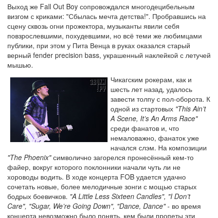
Выход же Fall Out Boy сопровождался многодецибельным
визгом с криками: "Сбылась мечта детства!". Пробравшись на
сцену сквозь огни прожектора, музыканты явили себя
повзрослевшими, похудевшими, но всё теми же любимцами
публики, при этом у Пита Венца в руках оказался старый
верный fender precision bass, украшенный наклейкой с летучей
мышью.
Чикагским рокерам, как и
шесть лет назад, удалось
завести толпу с пол-оборота. К
одной из стартовых
"This Ain’t
A Scene, It’s An Arms Race"
среди фанатов и, что
немаловажно, фанаток уже
начался слэм. На композиции
"The Phoenix"
символично загорелся пронесённый кем-то
файер, вокруг которого поклонники начали чуть ли не
хороводы водить. В ходе концерта FOB удается удачно
сочетать новые, более мелодичные зонги с мощью старых
бодрых боевичков.
"A Little Less Sixteen Candles", "I Don’t
Care", "Sugar, We’re Going Down", "Dance, Dance"
- во время
концерта невозможно было понять, кем были пропеты эти