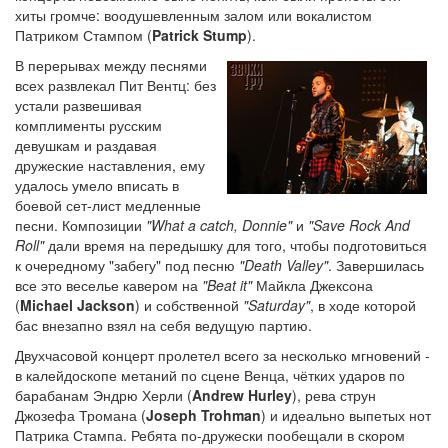
хиты громче: воодушевленным залом или вокалистом
Патриком Стампом (
Patrick Stump
).
В перерывах между песнями
всех развлекал Пит Вентц: без
устали развешивая
комплименты русским
девушкам и раздавая
дружеские наставления, ему
удалось умело вписать в
боевой сет-лист медленные
песни. Композиции
"What a catch, Donnie"
и
"Save Rock And
Roll"
дали время на передышку для того, чтобы подготовиться
к очередному "забегу" под песню
"Death Valley"
. Завершилась
все это веселье кавером на
"Beat it"
Майкла Джексона
(
Michael Jackson
) и собственной
"Saturday"
, в ходе которой
бас внезапно взял на себя ведущую партию.
Двухчасовой концерт пролетел всего за несколько мгновений -
в калейдоскопе метаний по сцене Венца, чётких ударов по
барабанам Эндрю Херли (
Andrew Hurley
), рева струн
Джозефа Тромана (
Joseph Trohman
) и идеально выпетых нот
Патрика Стампа. Ребята по-дружески пообещали в скором