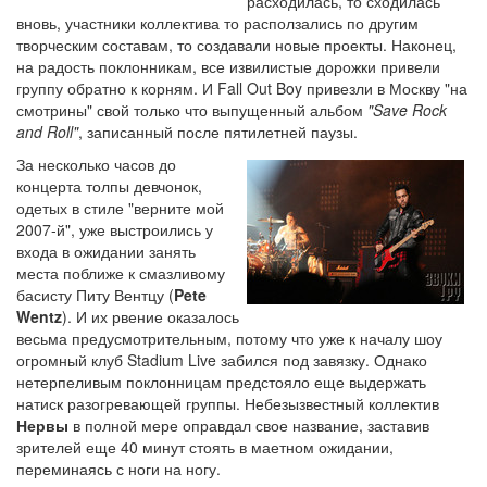
расходилась, то сходилась
вновь, участники коллектива то расползались по другим
творческим составам, то создавали новые проекты. Наконец,
на радость поклонникам, все извилистые дорожки привели
группу обратно к корням. И Fall Out Boy привезли в Москву "на
смотрины" свой только что выпущенный альбом
"Save Rock
and Roll"
, записанный после пятилетней паузы.
За несколько часов до
концерта толпы девчонок,
одетых в стиле "верните мой
2007-й", уже выстроились у
входа в ожидании занять
места поближе к смазливому
басисту Питу Вентцу (
Pete
Wentz
). И их рвение оказалось
весьма предусмотрительным, потому что уже к началу шоу
огромный клуб Stadium Live забился под завязку. Однако
нетерпеливым поклонницам предстояло еще выдержать
натиск разогревающей группы. Небезызвестный коллектив
Нервы
в полной мере оправдал свое название, заставив
зрителей еще 40 минут стоять в маетном ожидании,
переминаясь с ноги на ногу.