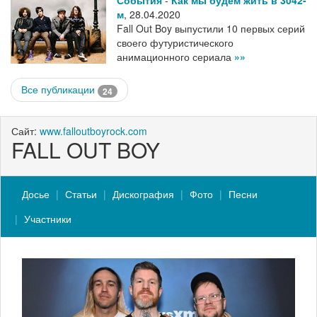
События
-
Как мы будем жить в 3042-
м
,
28.04.2020
Fall Out Boy выпустили 10 первых серий
своего футуристического
анимационного сериала
»»
Все публикации
24
Сайт:
www.falloutboyrock.com
FALL OUT BOY
Досье
Статьи
Дискография
Фото
Песни
Участники