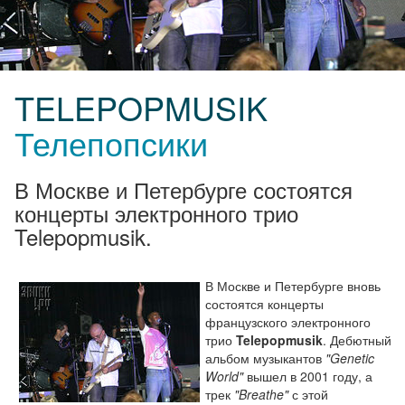
TELEPOPMUSIK
Телепопсики
В Москве и Петербурге состоятся
концерты электронного трио
Telepopmusik.
В Москве и Петербурге вновь
состоятся концерты
французского электронного
трио
Telepopmusik
. Дебютный
альбом музыкантов
"Genetic
World"
вышел в 2001 году, а
трек
"Breathe"
с этой