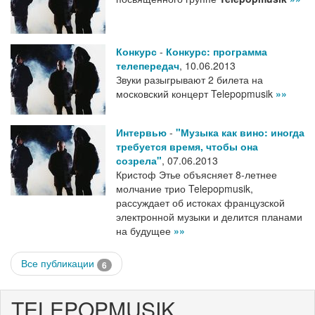
Конкурс
-
Конкурс: программа
телепередач
,
10.06.2013
Звуки разыгрывают 2 билета на
московский концерт Telepopmusik
»»
Интервью
-
"Музыка как вино: иногда
требуется время, чтобы она
созрела"
,
07.06.2013
Кристоф Этье объясняет 8-летнее
молчание трио Telepopmusik,
рассуждает об истоках французской
электронной музыки и делится планами
на будущее
»»
Все публикации
6
TELEPOPMUSIK