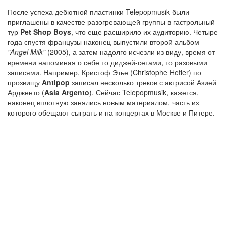
После успеха дебютной пластинки Telepopmusik были
приглашены в качестве разогревающей группы в гастрольный
тур
Pet Shop Boys
, что еще расширило их аудиторию. Четыре
года спустя французы наконец выпустили второй альбом
"Angel Milk"
(2005), а затем надолго исчезли из виду, время от
времени напоминая о себе то диджей-сетами, то разовыми
записями. Например, Кристоф Этье (Christophe Hetier) по
прозвищу
Antipop
записал несколько треков с актрисой Азией
Ардженто (
Asia Argento
). Сейчас Telepopmusik, кажется,
наконец вплотную занялись новым материалом, часть из
которого обещают сыграть и на концертах в Москве и Питере.