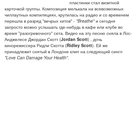
пластинки стал визитной
карточкой группы. Композиция мелькала на всевозможных
чиллаутных компиляциях, крутилась на радио и со временем
перешла в разряд "вечрых хитов" -
"Breathe"
и сегодня
запросто можно услышать где-нибудь в кафе или клубе во
время "разогревочного" сета. Видео на эту песню сняла в Лос-
Анджелесе Джордан Скотт (
Jordan Scott
) , дочь
кинорежиссера Ридли Скотта (
Ridley Scott
). Ей же
принадлежит снятый в Лондоне клип на следующий сингл
"Love Can Damage Your Health"
.