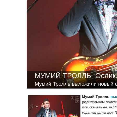
МУМИЙ ТРОЛЛЬ
Ослик,
Мумий Тролль выложили новый си
Мумий Тролль
выл
родительном падеже
или скачать ее за 
года назад на шоу "