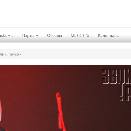
льбомы
Чарты
Обзоры
Music Pro
Календарь
лик, паукан