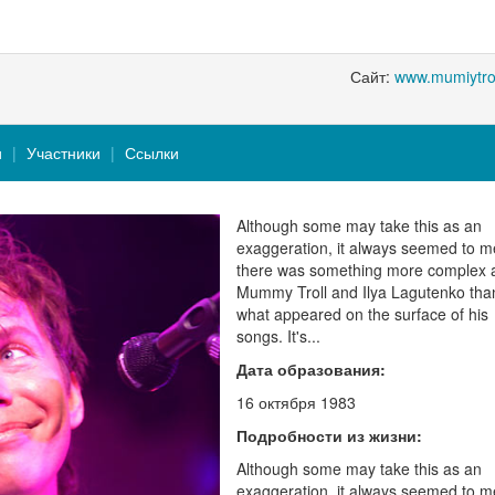
Сайт:
www.mumiytro
и
Участники
Ссылки
Although some may take this as an
exaggeration, it always seemed to m
there was something more complex 
Mummy Troll and Ilya Lagutenko tha
what appeared on the surface of his
songs. It's...
Дата образования:
16 октября 1983
Подробности из жизни:
Although some may take this as an
exaggeration, it always seemed to m