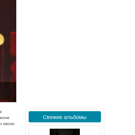
в
Свежие альбомы
песни
н около