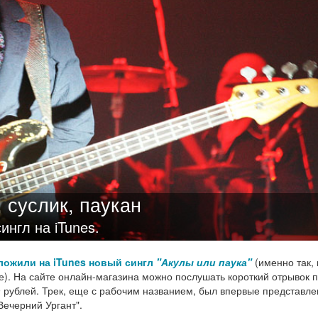
 суслик, паукан
нгл на iTunes.
ожили на iTunes новый сингл
"Акулы или паука"
(именно так, 
). На сайте онлайн-магазина можно послушать короткий отрывок 
19 рублей. Трек, еще с рабочим названием, был впервые представле
Вечерний Ургант".