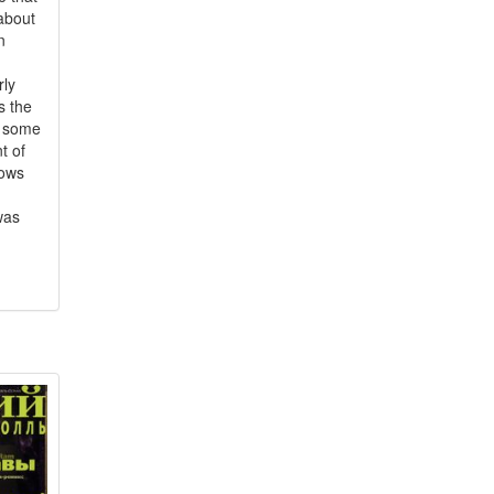
about
n
rly
s the
be some
t of
nows
was