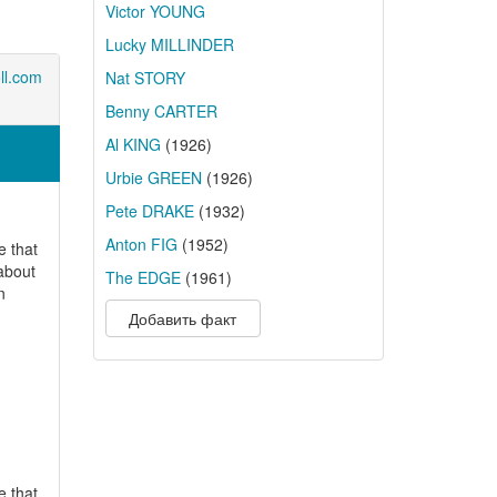
Victor YOUNG
Lucky MILLINDER
ll.com
Nat STORY
Benny CARTER
Al KING
(1926)
Urbie GREEN
(1926)
Pete DRAKE
(1932)
Anton FIG
(1952)
e that
about
The EDGE
(1961)
n
Добавить факт
e that