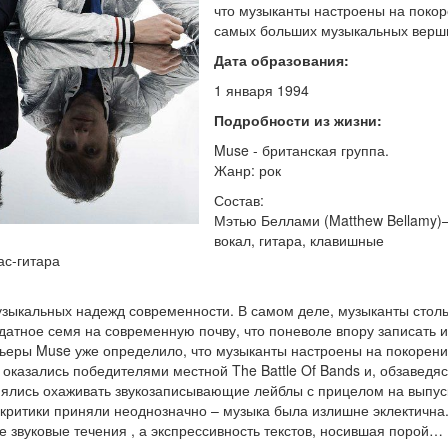
что музыканты настроены на поко
самых больших музыкальных верш
Дата образования:
1 января 1994
Подробности из жизни:
Muse - британская группа.
Жанр: рок
Состав:
Мэтью Беллами (Matthew Bellamy)
вокал, гитара, клавишные
ас-гитара
узыкальных надежд современности. В самом деле, музыканты стол
одатное семя на современную почву, что поневоле впору записать и
рьеры Muse уже определило, что музыканты настроены на покорен
казались победителями местной The Battle Of Bands и, обзаведяс
нялись охаживать звукозаписывающие лейблы с прицелом на выпус
 критики приняли неоднозначно – музыка была излишне эклектична
 звуковые течения , а экспрессивность текстов, носившая порой…