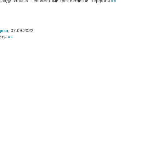
лладу "Ghosts" - совместный трек с Элизой Тоффоли
»»
щего
,
07.09.2022
арты
»»