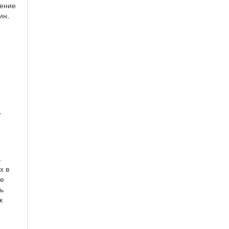
рение
ин.
–
ь
х в
ие
ь
к
.