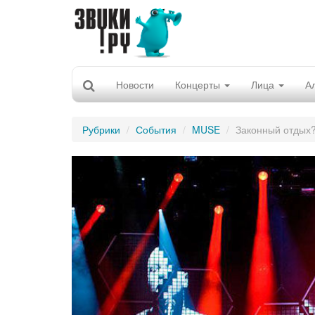
Новости
Концерты
Лица
А
Рубрики
События
MUSE
Законный отдых