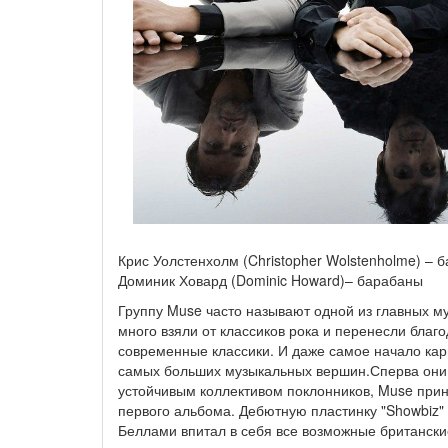
Крис Уолстенхолм (Christopher Wolstenholme) – б
Доминик Ховард (Dominic Howard)– барабаны
Группу Muse часто называют одной из главных м
много взяли от классиков рока и перенесли благ
современные классики. И даже самое начало ка
самых больших музыкальных вершин.Сперва они о
устойчивым коллективом поклонников, Muse при
первого альбома. Дебютную пластинку "Showbiz"
Беллами впитал в себя все возможные британские