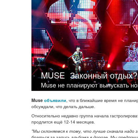
MUSE
Законный отдых?
Muse не планируют выпускать но
Muse
объявили
, что в ближайшие время не плани
обсуждали, что делать дальше.
Относительно недавно группа начала гастролирова
продлится ещё 12-14 месяцев.
"Мы склоняемся к тому, что лучше сначала надо 
браться за запись альбома в дороге. Мы предпочи