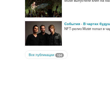
Muse выпустили клип на ба
События
-
В чартах буду
NFT-релиз Muse попал в ч
Все публикации
104