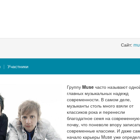
Сайт:
mu
и
Участники
Группу
Muse
часто называют одной
главных музыкальных надежд
современности. В самом деле,
музыканты столь много взяли от
классиков рока и перенесли
благодатное семя на современную
почву, что поневоле впору записать
современные классики. И даже са
начало карьеры Muse уже определ