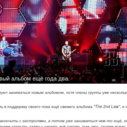
вый альбом ещё года два.
руют заниматься новым альбомом, хотя члены группы уже нескольк
ть в поддержку своего пока ещё свежего альбома
"The 2nd Law"
, и 
закончить с гастролями, а потом уже заниматься чем-то ещё, 
таем закрыть главу и начать всё заново, так что, скорее всего,