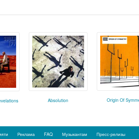
Origin Of Symm
Absolution
velations
мяти
Реклама
FAQ
Музыкантам
Пресс-релизы