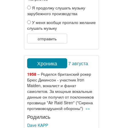
Я продолжу слушать музыку
зарубежного производства
У меня вообще пропало желание
слушать музыку
отправить
Хроника
7 августа
1958
– Родился британский рокер
Брюс Дикинсон - участник Iron
Maiden, вокалист и фанат
самолетов. За мощные вокальные
данные он получил от поклонников
прозвище "Air Raid Siren" ("Сирена
противовоздушной обороны")
»»
Родились
Dave KAPP