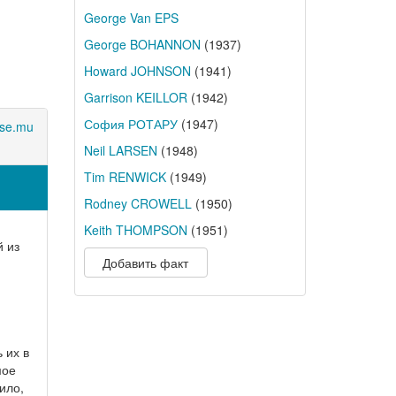
George Van EPS
George BOHANNON
(1937)
Howard JOHNSON
(1941)
Garrison KEILLOR
(1942)
София РОТАРУ
(1947)
se.mu
Neil LARSEN
(1948)
Tim RENWICK
(1949)
Rodney CROWELL
(1950)
Keith THOMPSON
(1951)
 из
Добавить факт
 их в
мое
ило,