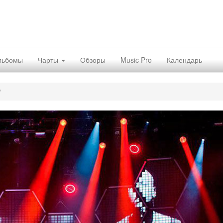
льбомы
Чарты
Обзоры
Music Pro
Календарь
?