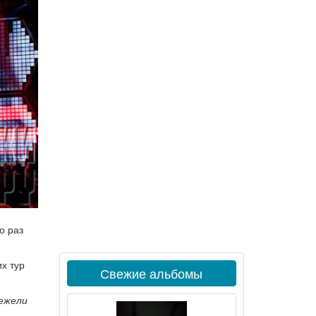
о раз
их тур
Свежие альбомы
нежели