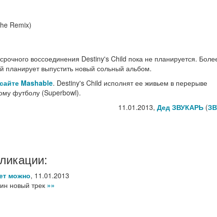
The Remix)
рочного воссоединения Destiny's Child пока не планируется. Более
ной планирует выпустить новый сольный альбом.
 сайте Mashable
. Destiny's Child исполнят ее живьем в перерыве
му футболу (Superbowl).
11.01.2013,
Дед ЗВУКАРЬ
(
ЗВ
ликации:
лет можно
,
11.01.2013
ин новый трек
»»