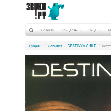
Новости
Концерты
Лица
А
Рубрики
События
DESTINY's CHILD
Детст