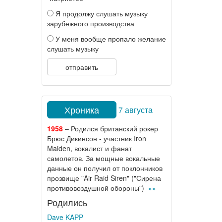
Я продолжу слушать музыку
зарубежного производства
У меня вообще пропало желание
слушать музыку
отправить
Хроника
7 августа
1958
– Родился британский рокер
Брюс Дикинсон - участник Iron
Maiden, вокалист и фанат
самолетов. За мощные вокальные
данные он получил от поклонников
прозвище "Air Raid Siren" ("Сирена
противовоздушной обороны")
»»
Родились
Dave KAPP