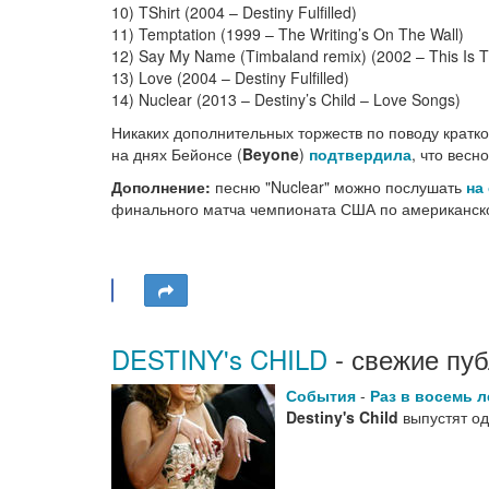
10) TShirt (2004 – Destiny Fulfilled)
11) Temptation (1999 – The Writing’s On The Wall)
12) Say My Name (Timbaland remix) (2002 – This Is 
13) Love (2004 – Destiny Fulfilled)
14) Nuclear (2013 – Destiny’s Child – Love Songs)
Никаких дополнительных торжеств по поводу краткос
на днях Бейонсе (
Beyone
)
подтвердила
, что вес
Дополнение:
песню "Nuclear" можно послушать
на
финального матча чемпионата США по американско
DESTINY's CHILD
- свежие пуб
События
-
Раз в восемь 
Destiny's Child
выпустят од