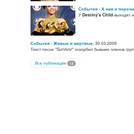
События
-
А нам и порозн
У
Destiny's Child
выходят 
События
-
Живые и мертвые
,
30.03.2009
Текст песни "Survivor" оскорбил бывших членов гр
Все публикации
13