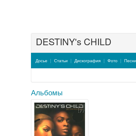
DESTINY's CHILD
Досье
Статьи
Дискография
Фото
Песн
Альбомы