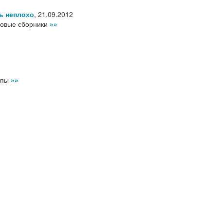
ь неплохо
,
21.09.2012
новые сборники
»»
уппы
»»