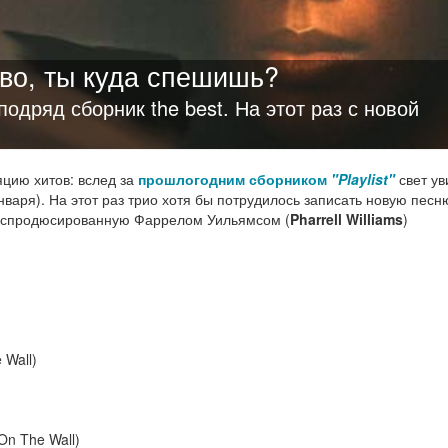
во, ты куда спешишь?
подряд сборник the best. На этот раз с новой
цию хитов: вслед за
прошлогодним сборником
"Playlist"
свет ув
варя). На этот раз трио хотя бы потрудилось записать новую песню
ы, спродюсированную Фаррелом Уильямсом (
Pharrell Williams
)
 Wall)
 On The Wall)