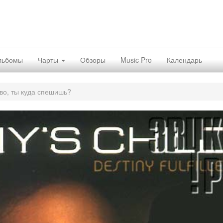
льбомы
Чарты
Обзоры
Music Pro
Календарь
во, ты куда спешишь?