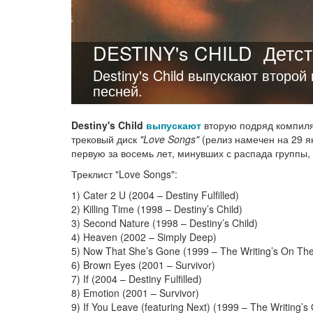
DESTINY's CHILD
Детст
Destiny's Child выпускают второй 
песней.
Destiny's Child
выпускают
вторую подряд компиля
трековый диск
"Love Songs"
(релиз намечен на 29 ян
первую за восемь лет, минувших с распада групп
Треклист "Love Songs":
1) Cater 2 U (2004 – Destiny Fulfilled)
2) Killing Time (1998 – Destiny’s Child)
3) Second Nature (1998 – Destiny’s Child)
4) Heaven (2002 – Simply Deep)
5) Now That She’s Gone (1999 – The Writing’s On The
6) Brown Eyes (2001 – Survivor)
7) If (2004 – Destiny Fulfilled)
8) Emotion (2001 – Survivor)
9) If You Leave (featuring Next) (1999 – The Writing’s