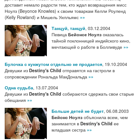
доставит немало радости тем, кто ждал возвращения мисс
Ноулз (Beyonce Knowles) к своим товаркам Келли Роуленд
(Kelly Rowland) и Мишель Уилльямс
»»
Танцуй, танцуй
,
03.12.2004
Певица
Бейонсе Ноулз
оказалась
тайной поклонницей индийского кино,
мечтающей о работе в Болливуде
»»
Булочка с кунжутом отдельно не продается
,
19.10.2004
Девушки из
Destiny's Child
отправятся на гастроли в
сопровождении Рональда МакДональда
»»
Одна судьба
,
13.07.2004
Девушки из
Destiny's Child
собираются сдержать свои старые
обещания
»»
Больше детей не будет
,
06.08.2003
Бейонс Ноулз
объяснила всем, чем
занимается в
Destiny's Child
ее
младшая сестра
»»