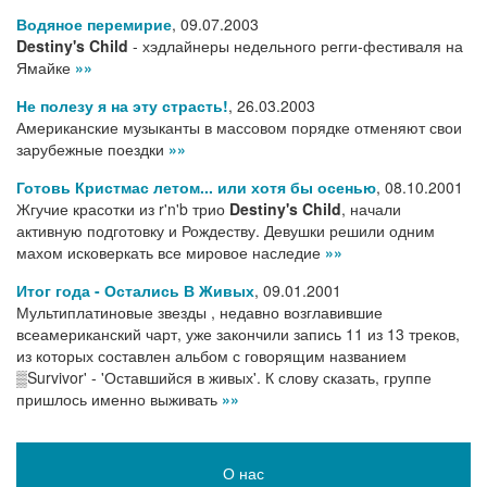
Водяное перемирие
,
09.07.2003
Destiny's Child
- хэдлайнеры недельного регги-фестиваля на
Ямайке
»»
Не полезу я на эту страсть!
,
26.03.2003
Американские музыканты в массовом порядке отменяют свои
зарубежные поездки
»»
Готовь Кристмас летом... или хотя бы осенью
,
08.10.2001
Жгучие красотки из r'n'b трио
Destiny's Child
, начали
активную подготовку и Рождеству. Девушки решили одним
махом исковеркать все мировое наследие
»»
Итог года - Остались В Живых
,
09.01.2001
Мультиплатиновые звезды , недавно возглавившие
всеамериканский чарт, уже закончили запись 11 из 13 треков,
из которых составлен альбом с говорящим названием
▒Survivor' - 'Оставшийся в живых'. К слову сказать, группе
пришлось именно выживать
»»
О нас