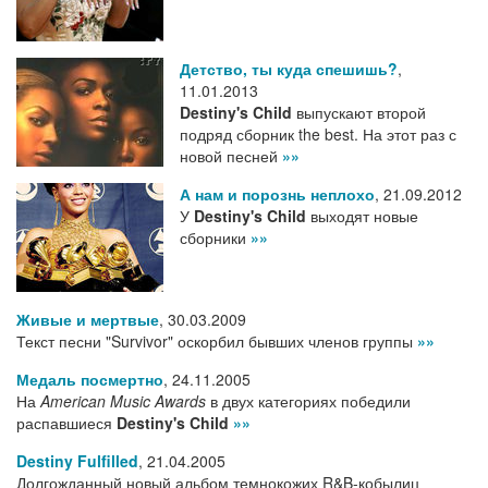
Детство, ты куда спешишь?
,
11.01.2013
Destiny's Child
выпускают второй
подряд сборник the best. На этот раз с
новой песней
»»
А нам и порознь неплохо
,
21.09.2012
У
Destiny's Child
выходят новые
сборники
»»
Живые и мертвые
,
30.03.2009
Текст песни "Survivor" оскорбил бывших членов группы
»»
Медаль посмертно
,
24.11.2005
На
American Music Awards
в двух категориях победили
распавшиеся
Destiny's Child
»»
Destiny Fulfilled
,
21.04.2005
Долгожданный новый альбом темнокожих R&B-кобылиц