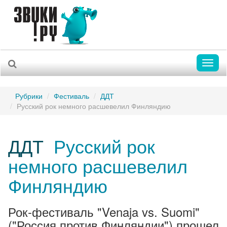
Toggl
naviga
Рубрики
Фестиваль
ДДТ
Русский рок немного расшевелил Финляндию
ДДТ
Русский рок
немного расшевелил
Финляндию
Рок-фестиваль "Venaja vs. Suomi"
("Россия против Финляндии") прошел