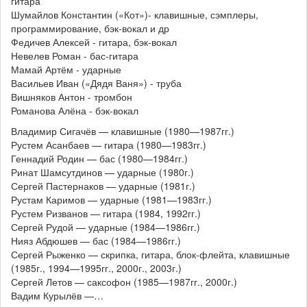
гитара
Шумайлов Константин («Кот»)- клавишные, сэмплеры,
программирование, бэк-вокал и др
Федичев Алексей - гитара, бэк-вокал
Невелев Роман - бас-гитара
Мамай Артём - ударные
Васильев Иван («Дядя Ваня») - труба
Вишняков Антон - тромбон
Романова Алёна - бэк-вокал
Владимир Сигачёв — клавишные (1980—1987гг.)
Рустем Асанбаев — гитара (1980—1983гг.)
Геннадий Родин — бас (1980—1984гг.)
Ринат Шамсутдинов — ударные (1980г.)
Сергей Пастернаков — ударные (1981г.)
Рустам Каримов — ударные (1981—1983гг.)
Рустем Ризванов — гитара (1984, 1992гг.)
Сергей Рудой — ударные (1984—1986гг.)
Нияз Абдюшев — бас (1984—1986гг.)
Сергей Рыженко — скрипка, гитара, блок-флейта, клавишные
(1985г., 1994—1995гг., 2000г., 2003г.)
Сергей Летов — саксофон (1985—1987гг., 2000г.)
Вадим Курылёв —…