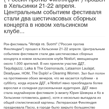
в Хельсинки 21-22 апреля.
Центральным событием фестиваля
стали два шестичасовых сборных
концерта в новом хельсинском
клубе...
Рок-фестиваль "Venaja vs. Suomi" ("Россия против
Финляндии") прошел в Хельсинки 21-22 апреля. Центральным
событием фестиваля стали два шестичасовых сборных
концерта в новом хельсинском клубе Nosturi, вмещающем
около 1.000 зрителей. В них приняли участие ДДТ,
Tequilajazzz, Laika & The Cosmonauts, Lataamon Laulajat,
Deadушки, НОМ, The Duplo! и Cleaning Women. Зал был полон
на протяжении обоих вечеров, что же касается публики - в
субботу, когда играли ДДТ, в Nosturi явно преобладала более
взрослая и солидная русскоязычная аудитория. ДДТ явно
стала хедлайнером фестиваля (к визиту Юрия Шевчука и Ко в
Хельсинки готовились давно), хотя и несколько выпадала из
общей стилистической картины. Лютеранская Финляндия
праздновала Пасху, в городе было закрыто большинство