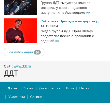
Группа ДДТ выпустила клип по
материалу своего недавнего
выступления в Амстердаме
»»
События
-
Присядем на дорожку
,
14.12.2024
Лидер группы ДДТ Юрий Шевчук
представил песню о прощании с
родиной
»»
Все публикации
90
Сайт:
www.ddt.ru
ДДТ
Досье
Статьи
Дискография
Фото
Песни
Участники
Ссылки