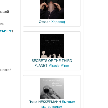
ольшой
Отваал
Хоровод
еле.
УКИ РУ
)
SECRETS OF THE THIRD
PLANET
Miracle Minor
ический
Паша НЕККЕРМАНН
Бывшим
экстремалам