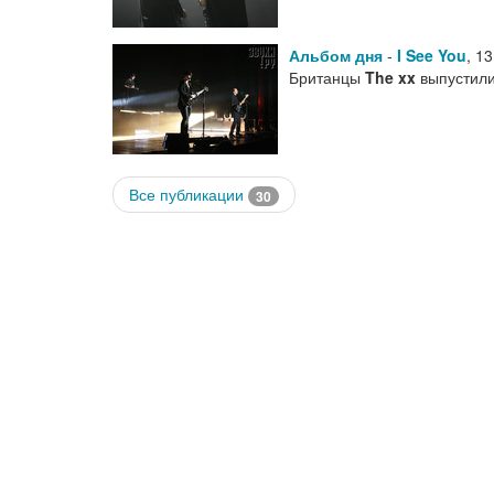
Альбом дня
-
I See You
,
13
Британцы
The xx
выпустили
Все публикации
30