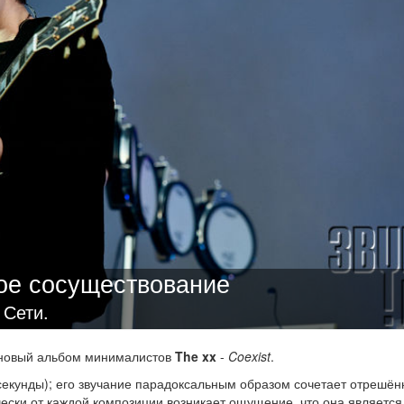
ое сосуществование
 Сети.
новый альбом минималистов
The xx
-
Coexist
.
секунды); его звучание парадоксальным образом сочетает отрешён
ески от каждой композиции возникает ощущение, что она является