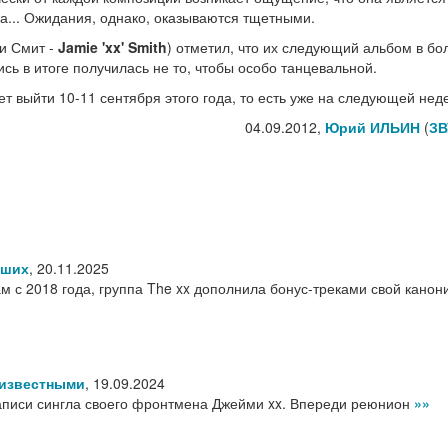
а... Ожидания, однако, оказываются тщетными.
и Смит -
Jamie 'xx' Smith
) отметил, что их следующий альбом в б
сь в итоге получилась не то, чтобы особо танцевальной.
т выйти 10-11 сентября этого года, то есть уже на следующей нед
04.09.2012,
Юрий ИЛЬИН
(
ЗВ
оших
,
20.11.2025
м с 2018 года, группа The xx дополнила бонус-треками свой канон
еизвестными
,
19.09.2024
аписи сингла своего фронтмена Джейми xx. Впереди реюнион
»»