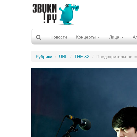
Новости
Концерты
Лица
А
Рубрики
URL
THE XX
Предварительное с