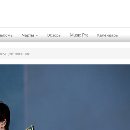
льбомы
Чарты
Обзоры
Music Pro
Календарь
осуществование