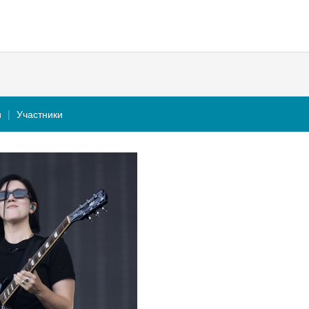
и
Участники