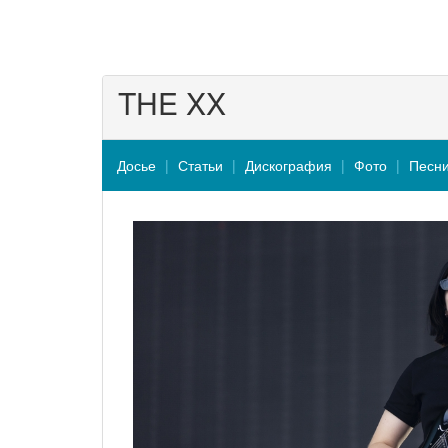
THE XX
Досье
Статьи
Дискография
Фото
Песн