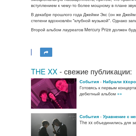
вступлением к чему-то более мощному в плане звук
В декабре прошлого года Джейми Экс (он же Джейм
степени вдохновлён "клубной музыкой". Однако запи
Второй альбом лауреатов Mercury Prize должен буде
THE XX
- свежие публикации:
События
-
Набрали xxор
Готовясь к первым концерта
дебютный альбом
»»
События
-
Уравнение с н
The xx объединились для з