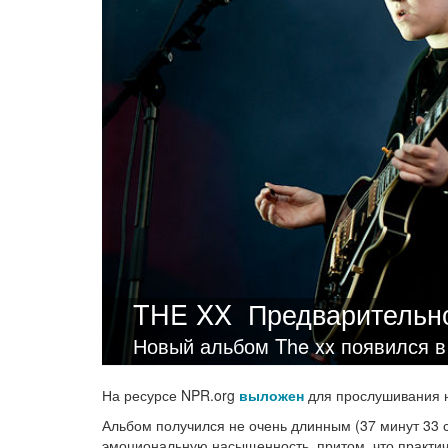
THE XX
Предварительн
Новый альбом The xx появился в
На ресурсе NPR.org
выложен
для прослушивания 
Альбом получился не очень длинным (37 минут 33 
эмоциональную насыщенность, притом, что практич