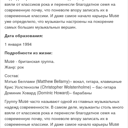
взяли от классиков рока и перенесли благодатное семя на
современную почву, что поневоле впору записать их в
современные классики. И даже самое начало карьеры Muse
уже определило, что музыканты настроены на покорение
самых больших музыкальных вершин.
Дата образования:
1 января 1994
Подробности из жизни:
Muse - британская группа.
Жанр: рок
Состав:
Мэтью Беллами (Matthew Bellamy)– вокал, гитара, клавишные
Крис Уолстенхолм (Christopher Wolstenholme) – бас-гитара
Доминик Ховард (Dominic Howard)– барабаны
Группу Muse часто называют одной из главных музыкальных
надежд современности. В самом деле, музыканты столь много
взяли от классиков рока и перенесли благодатное семя на
современную почву, что поневоле впору записать их в
современные классики. И даже самое начало карьеры Muse