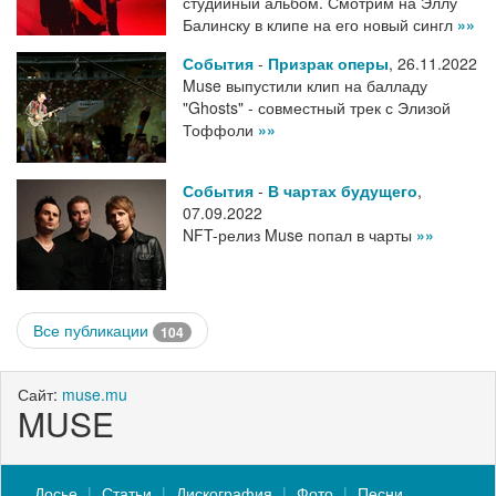
студийный альбом. Смотрим на Эллу
Балинску в клипе на его новый сингл
»»
События
-
Призрак оперы
,
26.11.2022
Muse выпустили клип на балладу
"Ghosts" - совместный трек с Элизой
Тоффоли
»»
События
-
В чартах будущего
,
07.09.2022
NFT-релиз Muse попал в чарты
»»
Все публикации
104
Сайт:
muse.mu
MUSE
Досье
Статьи
Дискография
Фото
Песни