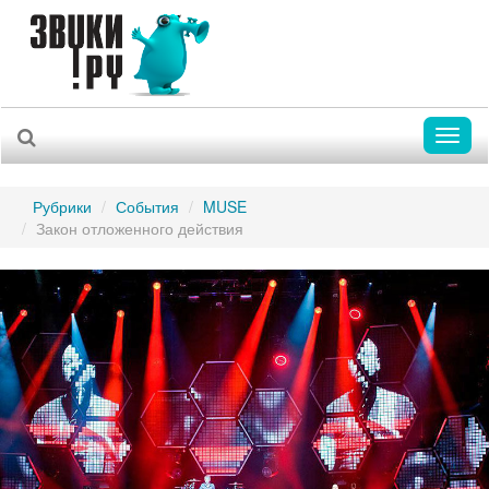
Toggl
naviga
Рубрики
События
MUSE
Закон отложенного действия