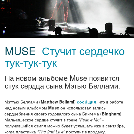
MUSE
Стучит сердечко
тук-тук-тук
На новом альбоме Muse появится
стук сердца сына Мэтью Беллами.
Мэттью Беллами (
Matthew Bellami
)
сообщил
, что в работе
над новым альбомом
Muse
он использовал запись
сердцебиения своего годовалого сына Бингема (
Bingham
).
Мальчишеское сердце стучит в треке
"Follow Me"
-
получившийся сэмпл можно будет услышать уже в сентябре,
когда пластинка
"The 2nd Law"
поступит в продажу.