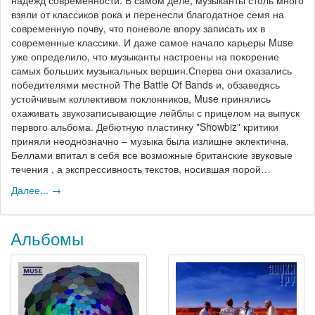
взяли от классиков рока и перенесли благодатное семя на
современную почву, что поневоле впору записать их в
современные классики. И даже самое начало карьеры Muse
уже определило, что музыканты настроены на покорение
самых больших музыкальных вершин.Сперва они оказались
победителями местной The Battle Of Bands и, обзаведясь
устойчивым коллективом поклонников, Muse принялись
охаживать звукозаписывающие лейблы с прицелом на выпуск
первого альбома. Дебютную пластинку "Showbiz" критики
приняли неоднозначно – музыка была излишне эклектична.
Беллами впитал в себя все возможные британские звуковые
течения , а экспрессивность текстов, носившая порой…
Далее... →
Альбомы