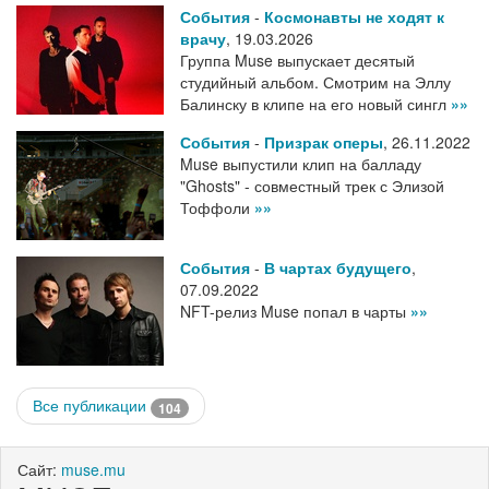
События
-
Космонавты не ходят к
врачу
,
19.03.2026
Группа Muse выпускает десятый
студийный альбом. Смотрим на Эллу
Балинску в клипе на его новый сингл
»»
События
-
Призрак оперы
,
26.11.2022
Muse выпустили клип на балладу
"Ghosts" - совместный трек с Элизой
Тоффоли
»»
События
-
В чартах будущего
,
07.09.2022
NFT-релиз Muse попал в чарты
»»
Все публикации
104
Сайт:
muse.mu