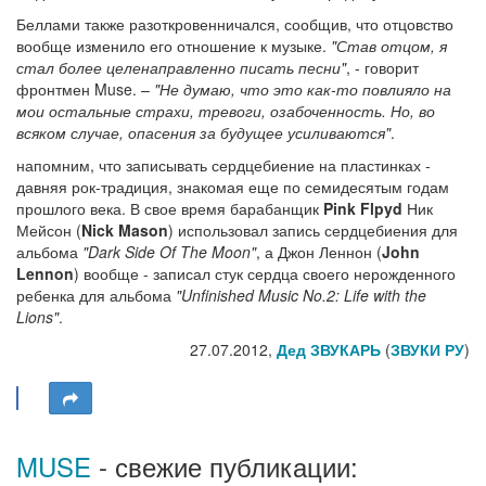
Беллами также разоткровенничался, сообщив, что отцовство
вообще изменило его отношение к музыке.
"Став отцом, я
стал более целенаправленно писать песни"
, - говорит
фронтмен Muse. –
"Не думаю, что это как-то повлияло на
мои остальные страхи, тревоги, озабоченность. Но, во
всяком случае, опасения за будущее усиливаются"
.
напомним, что записывать сердцебиение на пластинках -
давняя рок-традиция, знакомая еще по семидесятым годам
прошлого века. В свое время барабанщик
Pink Flpyd
Ник
Мейсон (
Nick Mason
) использовал запись сердцебиения для
альбома
"Dark Side Of The Moon"
, а Джон Леннон (
John
Lennon
) вообще - записал стук сердца своего нерожденного
ребенка для альбома
"Unfinished Music No.2: Life with the
Lions"
.
27.07.2012,
Дед ЗВУКАРЬ
(
ЗВУКИ РУ
)
MUSE
- свежие публикации: