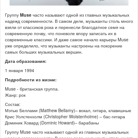
Группу
Muse
часто называют одной из главных музыкальных
надежд современности. В самом деле, музыканты столь много
взяли от классиков рока и перенесли благодатное семя на
современную почву, что поневоле впору записать их в
современные классики. И даже самое начало карьеры Muse
уже определило, что музыканты настроены на покорение
самых больших музыкальных вершин.
Дата образования:
1 января 1994
Подробности из жизни:
Muse - британская группа.
Жанр: рок
Состав:
Мэтью Беллами (Matthew Bellamy)– вокал, гитара, клавишные
Крис Уолстенхолм (Christopher Wolstenholme) – бас-гитара
Доминик Ховард (Dominic Howard)– барабаны
Группу Muse часто называют одной из главных музыкальных
надежд современности. В самом деле, музыканты столь много