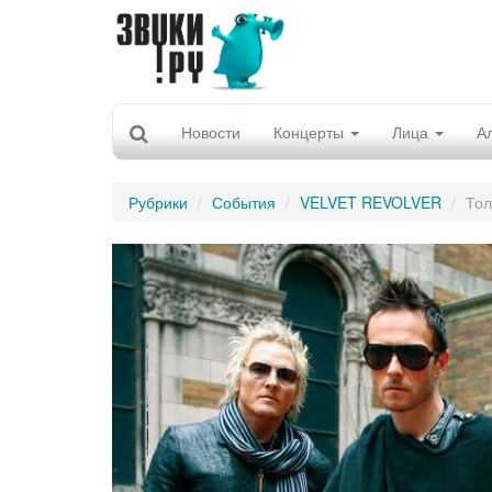
Новости
Концерты
Лица
А
Рубрики
События
VELVET REVOLVER
Тол