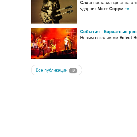
Слэш
поставил крест на а
ударник
Мэтт Сорум
»»
События
-
Бархатные рев
Новым вокалистом
Velvet R
Все публикации
12