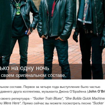
ько на одну ночь
в своем оригинальном составе.
льном составе. Первое за четыре года выступление было частью
 давнего друга коллектива, музыканта Джона О'Брайена (
John O’Br
 своего репертуара -
"Sucker Train Blues"
,
"She Builds Quick Machine
ou Were Here"
. Прямо сейчас вы можете посмотреть песню
"Sucker 