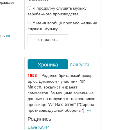
верждает
Я продолжу слушать музыку
зарубежного производства
У меня вообще пропало желание
слушать музыку
ень
»»
отправить
Хроника
7 августа
1958
– Родился британский рокер
Брюс Дикинсон - участник Iron
Maiden, вокалист и фанат
самолетов. За мощные вокальные
данные он получил от поклонников
прозвище "Air Raid Siren" ("Сирена
противовоздушной обороны")
»»
Родились
Dave KAPP