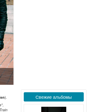
Свежие альбомы
ien
).
s"
,
Train