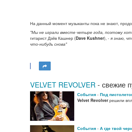
На данный момент музыканты пока не знают, продо
"Мы не играли вместе четыре года, поэтому хот
гитарист Дэйв Кашнер (
Dave Kushner
), -
я знаю, ч
что-нибудь снова"
VELVET REVOLVER
- свежие п
События
-
Под пистолетом
Velvet Revolver
решили впл
События
-
А где твой чер