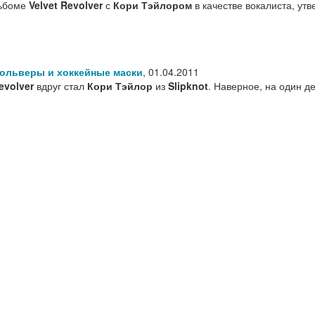
льбоме
Velvet Revolver
с
Кори Тэйлором
в качестве вокалиста, ут
ольверы и хоккейные маски
,
01.04.2011
evolver
вдруг стал
Кори Тэйлор
из
Slipknot
. Наверное, на один д