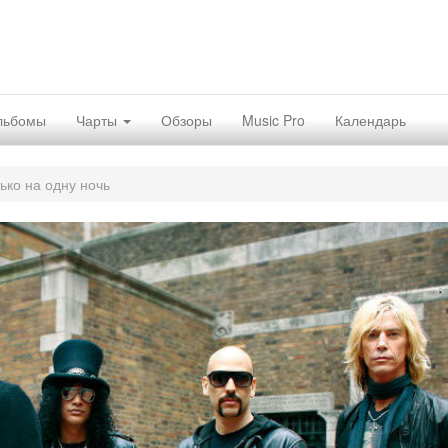
льбомы
Чарты
Обзоры
Music Pro
Календарь
ько на одну ночь