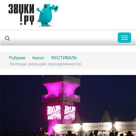
Toggl
naviga
Рубрики
Анонс
ФЕСТИВАЛЬ
Колюще-режущие принадлежности