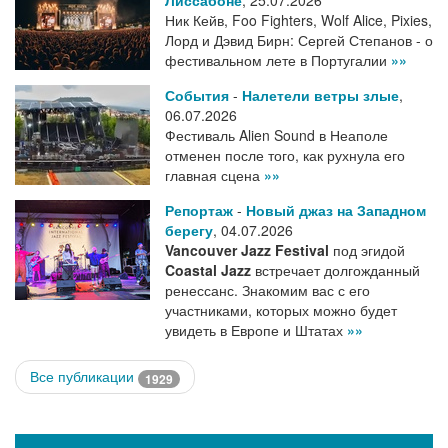
Лиссабоне
,
25.07.2026
Ник Кейв, Foo Fighters, Wolf Alice, Pixies,
Лорд и Дэвид Бирн: Сергей Степанов - о
фестивальном лете в Португалии
»»
События
-
Налетели ветры злые
,
06.07.2026
Фестиваль Alien Sound в Неаполе
отменен после того, как рухнула его
главная сцена
»»
Репортаж
-
Новый джаз на Западном
берегу
,
04.07.2026
Vancouver Jazz Festival
под эгидой
Coastal Jazz
встречает долгожданный
ренессанс. Знакомим вас с его
участниками, которых можно будет
увидеть в Европе и Штатах
»»
Все публикации
1929