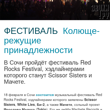
ФЕСТИВАЛЬ
Колюще-
режущие
принадлежности
В Сочи пройдёт фестиваль Red
Rocks Festival, хэдлайнерами
которого станут Scissor Sisters и
Мачете.
18 февраля в Сочи
состоится
музыкальный фестиваль Red
Rocks Festival, хэдлайнерами которого заявлены
Scissor
Sisters
,
White Lies
,
Би-2
, а также
Мачете
, сольный проект
Ярослава Малого
(
Tokio
). Его же лейбл Machete Records и