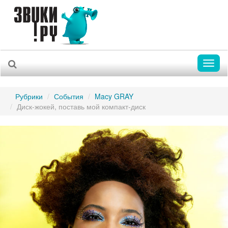
Toggl
naviga
Рубрики
События
Macy GRAY
Диск-жокей, поставь мой компакт-диск