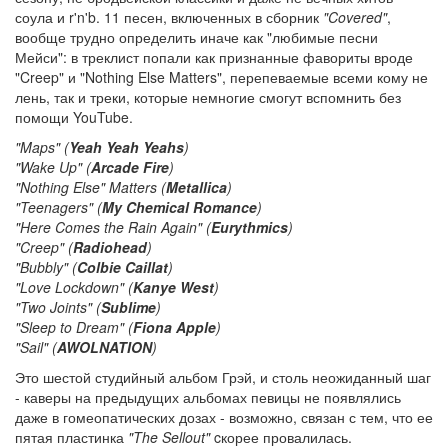
соула и r'n'b. 11 песен, включенных в сборник
"Covered"
,
вообще трудно определить иначе как "любимые песни
Мейси": в треклист попали как признанные фавориты вроде
"Creep" и "Nothing Else Matters", перепеваемые всеми кому не
лень, так и треки, которые немногие смогут вспомнить без
помощи YouTube.
"Maps" (
Yeah Yeah Yeahs
)
"Wake Up" (
Arcade Fire
)
"Nothing Else" Matters (
Metallica
)
"Teenagers" (
My Chemical Romance
)
"Here Comes the Rain Again" (
Eurythmics
)
"Creep" (
Radiohead
)
"Bubbly" (
Colbie Caillat
)
"Love Lockdown" (
Kanye West
)
"Two Joints" (
Sublime
)
"Sleep to Dream" (
Fiona Apple
)
"Sail" (
AWOLNATION
)
Это шестой студийный альбом Грэй, и столь неожиданный шаг
- каверы на предыдущих альбомах певицы не появлялись
даже в гомеопатических дозах - возможно, связан с тем, что ее
пятая пластинка
"The Sellout"
cкорее провалилась.