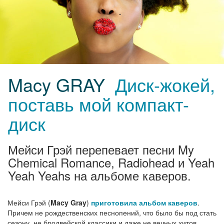
Macy GRAY
Диск-жокей,
поставь мой компакт-
диск
Мейси Грэй перепевает песни My
Chemical Romance, Radiohead и Yeah
Yeah Yeahs на альбоме каверов.
Мейси Грэй (
Macy Gray
)
приготовила альбом каверов
.
Причем не рождественских песнопений, что было бы под стать
сезону, не бродвейской классики и даже не вечных хитов