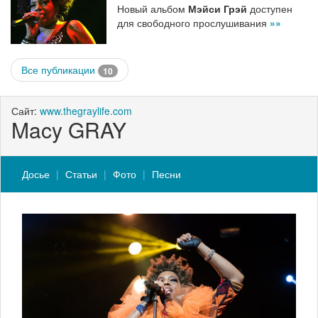
Новый альбом
Мэйси Грэй
доступен
для свободного прослушивания
»»
Все публикации
10
Сайт:
www.thegraylife.com
Macy GRAY
Досье
Статьи
Фото
Песни