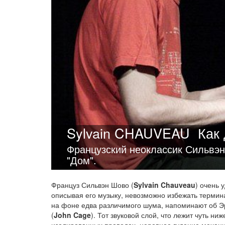
Sylvain CHAUVEAU
Как
Французский неоклассик Сильвэ
"Дом".
Француз Сильвэн Шово (
Sylvain Chauveau
) очень 
описывая его музыку, невозможно избежать термин
на фоне едва различимого шума, напоминают об Эр
(
John Cage
). Тот звуковой слой, что лежит чуть ни
изолированных проводах, неровное гудение механиз