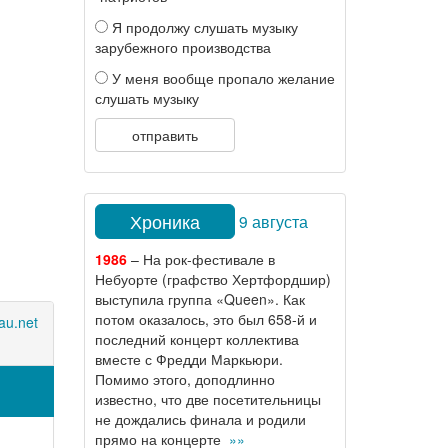
Я продолжу слушать музыку
зарубежного производства
У меня вообще пропало желание
слушать музыку
отправить
Хроника
9 августа
1986
– На рок-фестивале в
Небуорте (графство Хертфордшир)
выступила группа «Queen». Как
потом оказалось, это был 658-й и
au.net
последний концерт коллектива
вместе с Фредди Маркьюри.
Помимо этого, доподлинно
известно, что две посетительницы
не дождались финала и родили
прямо на концерте
»»