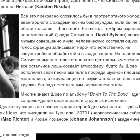
арстена Николаи (
Karsten Nikolai
).
Всё это прекрасно сложилось бы в портрет этакого холод
авангардиста с академическим бэкграундом, если бы не 
обстоятельство – Шово поёт. Его вокал, тембром изрядн
напоминающий Дэвида Сильвиана (
David Sylvian
) вноси
музыку совершенно иную, человеческую составляющую.
голос француз записывает нарочито естественно, не
злоупотребляя обработкой и выводя вперед. На пластин
Сильвэна именно голос становится центральным элемен
всё остальное лишь создаёт атмосферу, будто бы Шово
исполняет свои песни акапелла посреди шумной площа
мегаполиса, и окружающие его звуки становятся для эти
хрупких баллад естественным аккомпанементом.
Многие знают Шово по альбому "
Down To The Bone
", где
сопровождении фортепиано и струнных исполняет
Однако эту запись не назовешь характерной для музыканта – здесь
сях Шово, что выходили на Type или 130701 (неоклассическом сабл
 (
Max Richter
) и Йохан Йохансон (
Johann Johannson
)) академиче
, однако тогда