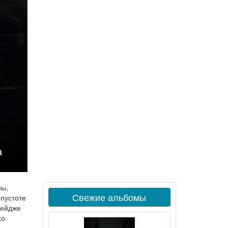
а
ны,
Свежие альбомы
пустоте
Кейдже
хо
д