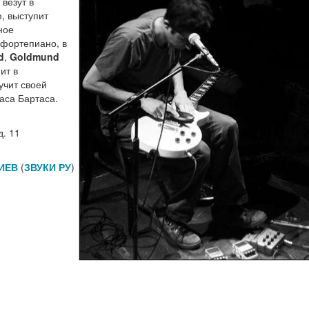
 везут в
, выступит
ное
 фортепиано, в
d
,
Goldmund
ит в
учит своей
аса Бартаса.
д. 11
ИЕВ
(
ЗВУКИ РУ
)