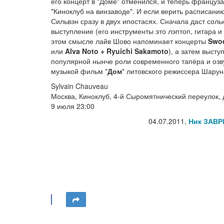
его концерт в "Доме" отменился, и теперь француза
"Киноклуб на винзаводе". И если верить расписанию
Сильвэн сразу в двух ипостасях. Сначала даст соль
выступление (его инструменты это лэптоп, гитара и
этом смысле лайв Шово напоминает концерты
Swo
или
Alva Noto + Ryuichi Sakamoto
), а затем выступ
популярной нынче роли современного тапёра и озв
музыкой фильм "
Дом
" литовского режиссера Шарун
Sylvain Chauveau
Москва, Киноклуб, 4-й Сыромятнический переулок, 
9 июля 23:00
04.07.2011,
Ник ЗАВР