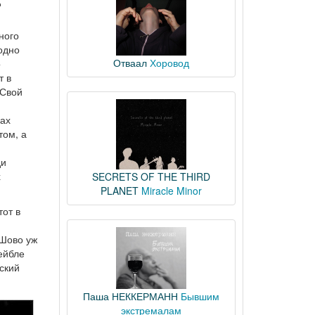
ного
одно
Отваал
Хоровод
о
т в
 Свой
ках
том, а
ди
х
SECRETS OF THE THIRD
PLANET
Miracle Minor
 тот в
 Шово уж
ейбле
ский
Паша НЕККЕРМАНН
Бывшим
экстремалам