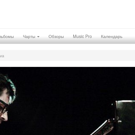
льбомы
Чарты
Обзоры
Music Pro
Календарь
ма