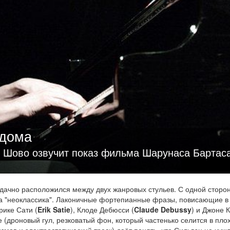
 дома
н Шово озвучит показ фильма Шарунаса Бартас
удачно расположился между двух жанровых стульев. С одной сторо
а "неоклассика". Лаконичные фортепианные фразы, повисающие в 
ике Сати (
Erik Satie
), Клоде Дебюсси (
Claude Debussy
) и Джоне 
же (дроновый гул, резковатый фон, который частенько селится в пло
мов и электростатический треск) даёт понять, что Сильвэн не чуж