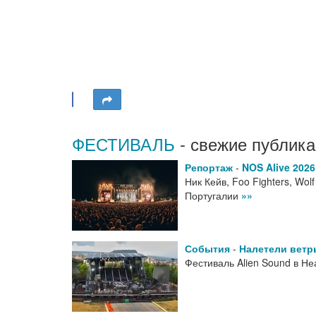
ФЕСТИВАЛЬ
- свежие публика
Репортаж
-
NOS Alive 202
Ник Кейв, Foo Fighters, Wol
Португалии
»»
События
-
Налетели ветр
Фестиваль Alien Sound в Не