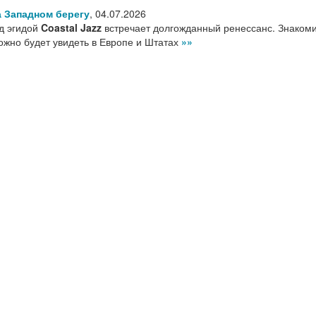
 Западном берегу
,
04.07.2026
д эгидой
Coastal Jazz
встречает долгожданный ренессанс. Знакоми
ожно будет увидеть в Европе и Штатах
»»