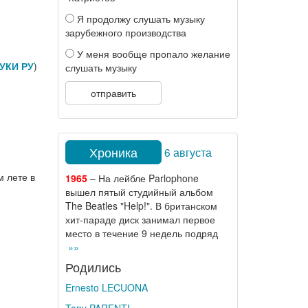
Я продолжу слушать музыку
зарубежного производства
У меня вообще пропало желание
УКИ РУ
)
слушать музыку
отправить
Хроника
6 августа
м лете в
1965
– На лейбле Parlophone
вышел пятый студийный альбом
The Beatles "Help!". В британском
хит-параде диск занимал первое
место в течение 9 недель подряд
»»
Родились
Ernesto LECUONA