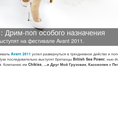
1: Дрим-поп особого назначения
ыступят на фестивале Avant 2011.
тиваль
Avant 2011
успел развернуться в трехдневное действо и по
 Яузе последовательно выступят британцы
British Sea Power
, нью-й
n
. Компанию им
Chikiss
,
...и Друг Мой Грузовик
,
Кассиопея
и
Пе