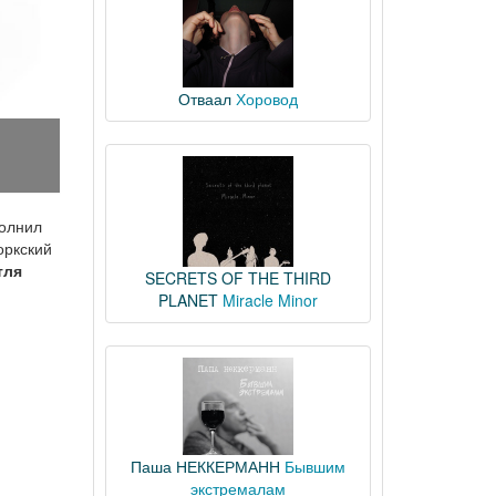
Отваал
Хоровод
полнил
оркский
тля
SECRETS OF THE THIRD
PLANET
Miracle Minor
Паша НЕККЕРМАНН
Бывшим
экстремалам