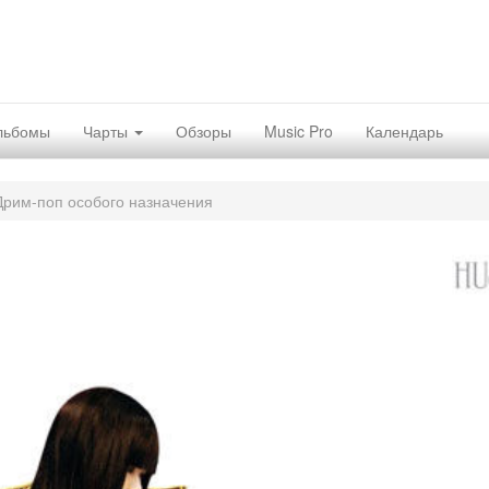
льбомы
Чарты
Обзоры
Music Pro
Календарь
 Дрим-поп особого назначения