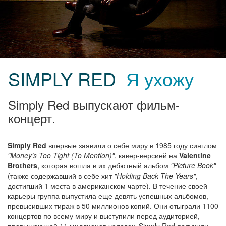
SIMPLY RED
Я ухожу
Simply Red выпускают фильм-
концерт.
Simply Red
впервые заявили о себе миру в 1985 году синглом
"Money’s Too Tight (To Mention)"
, кавер-версией на
Valentine
Brothers
, которая вошла в их дебютный альбом
"Picture Book"
(также содержавший в себе хит
"Holding Back The Years"
,
достигший 1 места в американском чарте). В течение своей
карьеры группа выпустила еще девять успешных альбомов,
превысивших тираж в 50 миллионов копий. Они отыграли 1100
концертов по всему миру и выступили перед аудиторией,