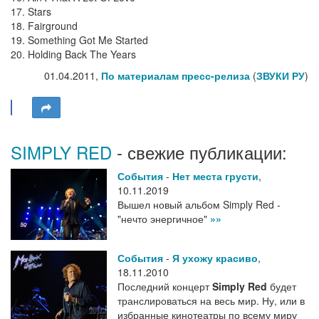
17. Stars
18. Fairground
19. Something Got Me Started
20. Holding Back The Years
01.04.2011,
По материалам пресс-релиза
(
ЗВУКИ РУ
)
SIMPLY RED
- свежие публикации:
События
-
Нет места грусти
,
10.11.2019
Вышел новый альбом Simply Red -
"нечто энергичное"
»»
События
-
Я ухожу красиво
,
18.11.2010
Последний концерт
Simply Red
будет
транслироваться на весь мир. Ну, или в
избранные кинотеатры по всему миру