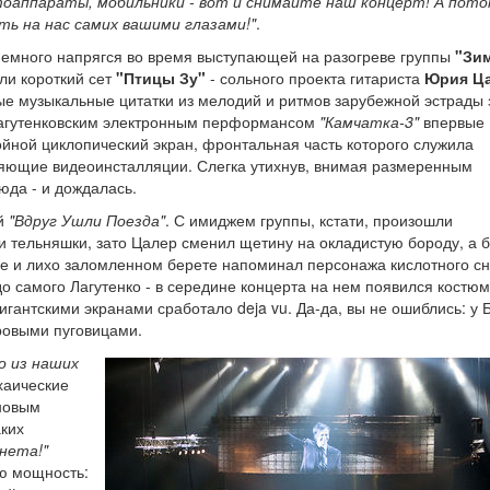
отоаппараты, мобильники - вот и снимайте наш концерт! А пот
ь на нас самих вашими глазами!"
.
 немного напрягся во время выступающей на разогреве группы
"Зи
ли короткий сет
"Птицы Зу"
- сольного проекта гитариста
Юрия Ц
ные музыкальные цитатки из мелодий и ритмов зарубежной эстрады 
 лагутенковским электронным перформансом
"Камчатка-3"
впервые
йной циклопический экран, фронтальная часть которого служила
яющие видеоинсталляции. Слегка утихнув, внимая размеренным
юда - и дождалась.
ей
"Вдруг Ушли Поезда"
. С имиджем группы, кстати, произошли
и тельняшки, зато Цалер сменил щетину на окладистую бороду, а б
е и лихо заломленном берете напоминал персонажа кислотного с
о самого Лагутенко - в середине концерта на нем появился костюм
гантскими экранами сработало deja vu. Да-да, вы не ошиблись: у 
тровыми пуговицами.
о из наших
хаические
новым
аких
нета!"
ую мощность: