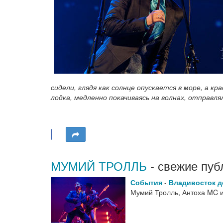
сидели, глядя как солнце опускается в море, а 
лодка, медленно покачиваясь на волнах, отправля
МУМИЙ ТРОЛЛЬ
- свежие пуб
События
-
Владивосток д
Мумий Тролль, Антоха MC и