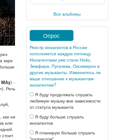
Все альбомы
Опрос
Реестр иноагентов в России
пополняется каждую пятницу.
ерез
Иноагентами уже стали Нойз,
а заре
Земфира, Пугачева, Оксимирон и
 больше
другие музыканты. Изменилось ли
ваше отношение к музыкантам-
n MAy
) -
иноагентам?
т). Речь
Я буду продолжать слушать
любимую музыку вне зависимости
алуй,
от статуса музыканта
 как ни
Я буду больше слушать
ва или
иноагентов
видней.
Я планирую больше слушать
е стоит
"патриотов"