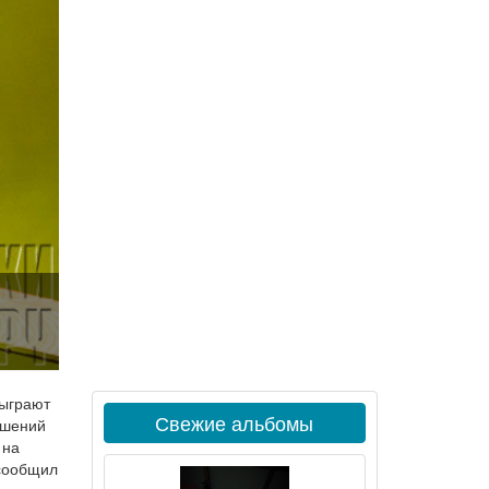
тыграют
Свежие альбомы
ошений
 на
сообщил