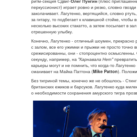
ритм-секция Сдвиг-
Олег Пунгин
(плюс приглашенн
перкуссионист) играет ровно и резко, словно гвозди
заколачивает. Лагутенко, вертящийся, словно ртуть,
за гитару, то подбегает к клавишной стойке, чтобы в
несколько высоких стакатто, а затем посылает в за
отрешенную улыбку.
Конечно, Лагутенко - отличный шоумен, прекрасно
с залом, все его ужимки и прыжки не просто точно 
срежисированны, они - стопроцентно осмысленны. 
секунду, например, на
"Карнавала Нет"
превратить
карьеры могут и не помнить, что когда-то Лагутенк
смахивает на Майка Паттона (
Mike Patton
). Положи
Без тигриной темы, конечно же не обошлось - Стинг
британских ежиков и барсуков. Лагутенко куда милее
о необходимости сохранения амурского тигра проз