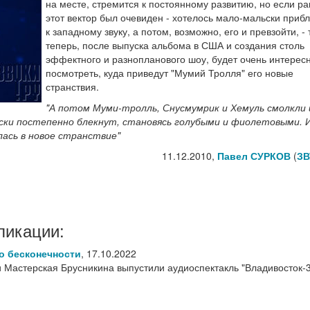
на месте, стремится к постоянному развитию, но если р
этот вектор был очевиден - хотелось мало-мальски приб
к западному звуку, а потом, возможно, его и превзойти, - 
теперь, после выпуска альбома в США и создания столь
эффектного и разнопланового шоу, будет очень интерес
посмотреть, куда приведут "Мумий Тролля" его новые
странствия.
"А потом Муми-тролль, Снусмумрик и Хемуль смолкли 
краски постепенно блекнут, становясь голубыми и фиолетовыми. 
лась в новое странствие"
11.12.2010,
Павел СУРКОВ
(
ЗВ
ликации:
о бесконечности
,
17.10.2022
 Мастерская Брусникина выпустили аудиоспектакль "Владивосток-