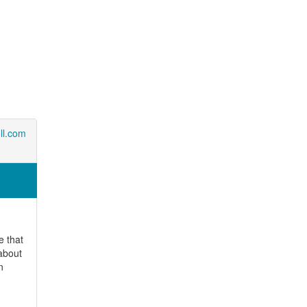
ll.com
e that
about
n