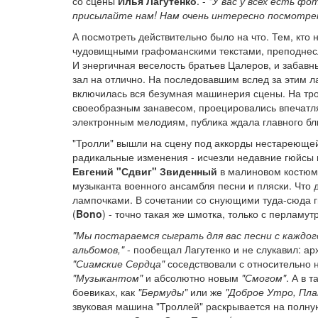
со сцены
Илья Лагутенко
. -
"У вас у всех есть ф
присылайте нам! Нам очень интересно посмотрет
А посмотреть действительно было на что. Тем, кто
чудовищными графоманскими текстами, преподнес
И энергичная веселость братьев Цалеров, и забав
зал на отлично. На последовавшим вслед за этим
включилась вся безумная машинерия сцены. На тро
своеобразным занавесом, проецировались впечатл
электронным мелодиям, публика ждала главного бл
"Тролли" вышли на сцену под аккорды нестареющ
радикальные изменения - исчезли недавние гюйсы 
Евгений "Сдвиг" Звиденный
в малиновом костюм
музыканта военного ансамбля песни и пляски. Что д
лампочками. В сочетании со снующими туда-сюда ги
(
Bono
) - точно такая же шмотка, только с перламу
"Мы постараемся сыграть для вас песни с каждог
альбомов,"
- пообещал Лагутенко и не слукавил: ар
"Сиамские Сердца"
соседствовали с относительно 
"Музыкантом"
и абсолютно новым
"Смогом"
. А в т
боевиках, как
"Бермуды"
или же
"Доброе Утро, Пла
звуковая машина "Троллей" раскрывается на полн