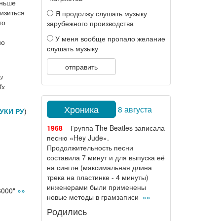
аньше
лизиться
Я продолжу слушать музыку
то
зарубежного производства
У меня вообще пропало желание
но
слушать музыку
отправить
и
Их
Хроника
8 августа
УКИ РУ
)
1968
– Группа The Beatles записала
песню «Hey Jude».
Продолжительность песни
составила 7 минут и для выпуска её
на сингле (максимальная длина
трека на пластинке - 4 минуты)
инженерами были применены
3000"
»»
новые методы в грамзаписи
»»
Родились