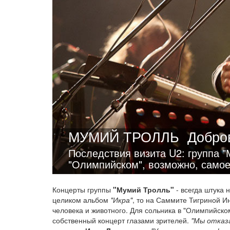
МУМИЙ ТРОЛЛЬ
Добро
Последствия визита U2: группа 
"Олимпийском", возможно, самое
Концерты группы
"Мумий Тролль"
- всегда штука 
целиком альбом
"Икра"
, то на Саммите Тигриной 
человека и животного. Для сольника в "Олимпийско
собственный концерт глазами зрителей.
"Мы отказ