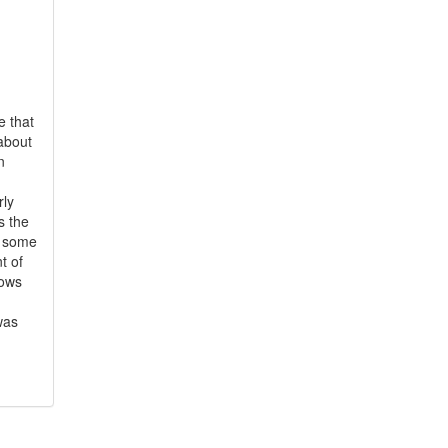
e that
about
n
rly
s the
be some
t of
nows
was