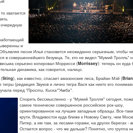
ый
 то хватается
зять
л очередную
 работающий
выверенны и
Объявляя песни Илья становится неожиданно серьезным, чтобы ч
ся в совершеннейшего безумца. Те, кто не видел "Мумий Тролль" н
о весьма серьезно копировал Моррисси (
Morrissey
): теперь он куда
тельная динамика, как говорится, налицо.
 (
Sting
), как известно, спасает амазонские леса, Брайан Мэй (
Bria
 тигры (редакция Звуков и лично тигра Вася как никто его понимаю
вучала перед
"Прости, Киска""Амба"
.
Спорить бессмысленно - у "Мумий Тролля" сегодня, пож
самое технически совершенное российское рок-шоу,
ориентированное на лучшие западные образцы. Все-таки,
крути, Владивосток куда ближе к Новому Свету, чем Моск
Питер, а им там, за лесами-горами, на других берегах - 
Остается вопрос - что же дальше? Понятно, что группа н