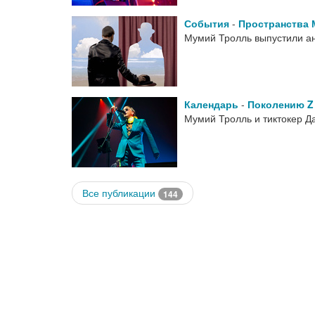
События
-
Пространства 
Мумий Тролль выпустили а
Календарь
-
Поколению Z
Мумий Тролль и тиктокер 
Все публикации
144