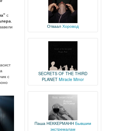
ом
ма"
с
алера
.
Отваал
Хоровод
завели
асист
на
SECRETS OF THE THIRD
чик с
PLANET
Miracle Minor
Боно
Паша НЕККЕРМАНН
Бывшим
экстремалам