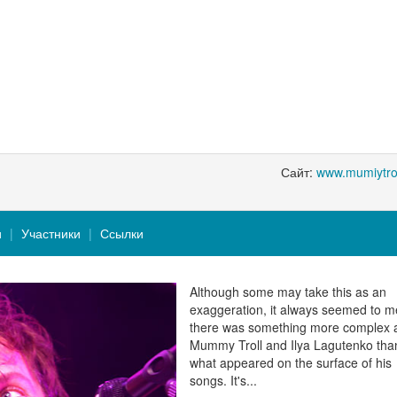
Сайт:
www.mumiytro
и
Участники
Ссылки
Although some may take this as an
exaggeration, it always seemed to m
there was something more complex 
Mummy Troll and Ilya Lagutenko tha
what appeared on the surface of his
songs. It's...