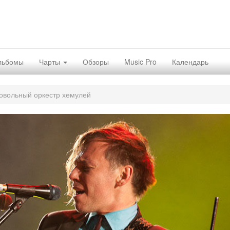
льбомы
Чарты
Обзоры
Music Pro
Календарь
овольный оркестр хемулей