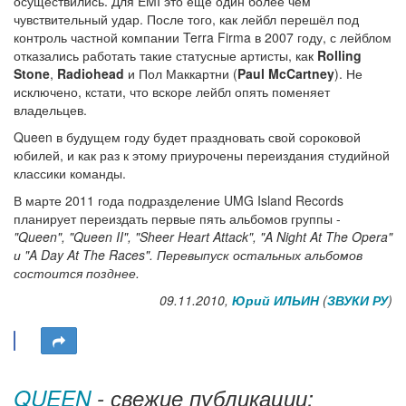
осуществились. Для EMI это ещё один более чем
чувствительный удар. После того, как лейбл перешёл под
контроль частной компании Terra Firma в 2007 году, с лейблом
отказались работать такие статусные артисты, как
Rolling
Stone
,
Radiohead
и Пол Маккартни (
Paul McCartney
). Не
исключено, кстати, что вскоре лейбл опять поменяет
владельцев.
Queen в будущем году будет праздновать свой сороковой
юбилей, и как раз к этому приурочены переиздания студийной
классики команды.
В марте 2011 года подразделение UMG Island Records
планирует переиздать первые пять альбомов группы -
"Queen", "Queen II", "Sheer Heart Attack", "A Night At The Opera"
и
"A Day At The Races"
. Перевыпуск остальных альбомов
состоится позднее.
09.11.2010,
Юрий ИЛЬИН
(
ЗВУКИ РУ
)
QUEEN
- свежие публикации: