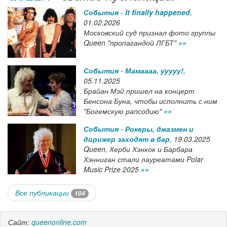
События
-
It finally happened
,
01.02.2026
Московский суд признал фото группы
Queen "пропагандой ЛГБТ"
»»
События
-
Мамаааа, ууууу!
,
05.11.2025
Брайан Мэй пришел на концерт
Бенсона Буна, чтобы исполнить с ним
"Богемскую рапсодию"
»»
События
-
Рокеры, джазмен и
дирижер заходят в бар
,
19.03.2025
Queen, Херби Хэнкок и Барбара
Хэнниган стали лауреатами Polar
Music Prize 2025
»»
Все публикации
104
Сайт:
queenonline.com